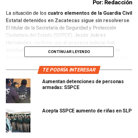
Por: Redacción
La situación de los
cuatro elementos de la Guardia Civil
Estatal detenidos en Zacatecas sigue sin resolverse
.
El titular de la Secretaría de Seguridad y Protección
Ciudadana del Estado (SSPCE),
Jesús Juárez
Hernández,
confirmó que
el proceso judicial fue
ampliado y que actualmente continúa en etapa de
CONTINUAR LEYENDO
investigación complementaria,
mientras las defensas
particulares preparan nuevas estrategias legales.
TE PODRÍA INTERESAR
El funcionario explicó que
la corporación se mantiene
Aumentan detenciones de personas
atenta al desarrollo del caso
, aunque aclaró que la
armadas: SSPCE
representación jurídica ya
corre a cargo de abogados
particulares y que la SSPCE únicamente ha
colaborado proporcionando información requerida
Acepta SSPCE aumento de riñas en SLP
tanto a la defensa como a las autoridades
ministeriales.
“Seguimos atentos de su proceso… se extendió el periodo