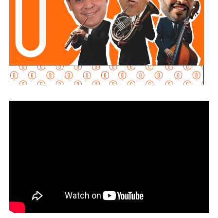
Televisa.
Aquos El Realito es una sociedad integrada por
Aqualia
Gestión Integral de Agua
(44%) y
Aqualia
Infraestructura
(5%), filiales del grupo español
FCC
;
Conoinsa
(50.999%), filial de
Empresas ICA
; y
Servicios
de Agua Trident
(0.001%), filial de la japonesa
Mitsui
.
El bloque Aqualia (49% del consorcio) responde, en última
instancia, a Carlos Slim: de acuerdo con registros
financieros citados por Bankinter y El Economista en
octubre de 2025, Slim controla 81.46% de FCC de forma
directa y otro 7.247% a través de Operadora Inbursa de
Fondos de Inversión. FCC, a su vez, mantiene 51% de
Aqualia después de vender 49% de esa filial al fondo
australiano
IFM Investors
.