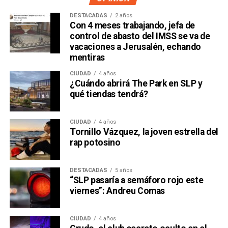
DESTACADAS
2 años
Con 4 meses trabajando, jefa de
control de abasto del IMSS se va de
vacaciones a Jerusalén, echando
mentiras
CIUDAD
4 años
¿Cuándo abrirá The Park en SLP y
qué tiendas tendrá?
CIUDAD
4 años
Tornillo Vázquez, la joven estrella del
David Martínez es apodado coloquialmente como “
El
rap potosino
Fantasma de Wall Street
”, y ha adquirido un poder
inmenso en Latinoamérica, especialmente en Argentina,
DESTACADAS
5 años
donde ha servido como negociador para la deuda nacional
“SLP pasaría a semáforo rojo este
y en 2017, fue considerado por Forbes como el hombre
viernes”: Andreu Comas
más rico de dicho país. El regiomontano tiene un historial
documentado de tomar control de empresas en
CIUDAD
4 años
dificultades financieras a partir de deuda: lo hizo con la