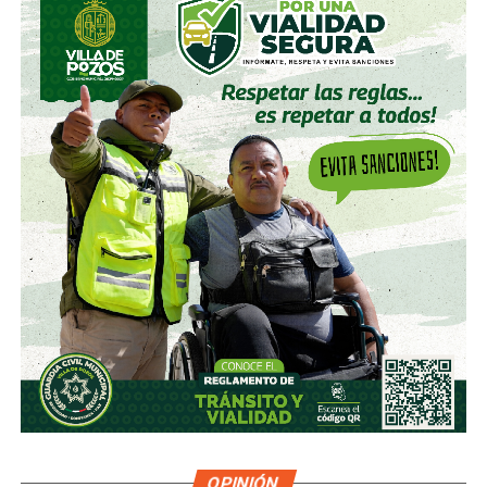
capital de alrededor de 7 mil millones de pesos aprobado
por los accionistas de Televisa, la empresa informó que l
a
participación de Martínez podría llegar a 22.3% una
vez se conviertan las obligaciones que compró, lo
que lo convertiría en el mayor accionista individual de
la compañía.
Esa conversión todavía no ocurre: se proyecta para 2027.
Azcárraga ha reducido considerablemente sus acciones
de la compañía, aunque conserva (vía un fideicomiso
familiar y una clase especial de acciones) el control formal
del voto de la empresa, independientemente de cuánto
capital tenga cada quien. En resumidas cuentas, aunque
Emilio Azcárraga tiene el poder de decisión
,
el mismo
financiero que reparte el control de El Realito con los
dos hombres más poderosos de Televisa está, al
mismo tiempo, camino a convertirse en el mayor
dueño accionario de la propia televisora.
OPINIÓN