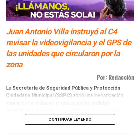
SIGUIENTE
Ricardo Gallardo consolida estrategia de seguridad
en la Huasteca Potosina
NO TE PIERDAS
Juan Antonio Villa instruyó al C4
Atienden caminos huastecos afectados por las
lluvias
revisar la videovigilancia y el GPS de
las unidades que circularon por la
zona
Por: Redacción
La
Secretaría de Seguridad Pública y Protección
Ciudadana Municipal (SSPC)
abrió una investigación
interna por el video en el que aparecen
policías
municipales
detenidos en un sitio que las autoridades
tienen identificado como
punto de venta de drogas
.
CONTINUAR LEYENDO
Juan Antonio Villa Gutiérrez
, titular de la
SSPC
, instruyó
al
C4 Municipal
analizar los registros de videovigilancia y