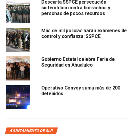
Descarta SSPCE persecución
de investigación complementaria y ellos traen varios
sistemática contra borrachos y
proyectos de defensa”, declaró.
personas de pocos recursos
Los agentes fueron detenidos en noviembre pasado
Más de mil policías harán exámenes de
en el estado de Zacatecas por elementos de la
control y confianza: SSPCE
Fuerza de Reacción Inmediata Zacatecas (FRIZ),
Gobierno Estatal celebra Feria de
Seguridad en Ahualulco
Operativo Convoy suma más de 200
detenidos
tras ser señalados por su presunta participación en el
abandono de siete cuerpos en el municipio de Villa de
Cos.
Posteriormente,
la Fiscalía General de Justicia de
AYUNTAMIENTO DE SLP
Zacatecas determinó que existían elementos