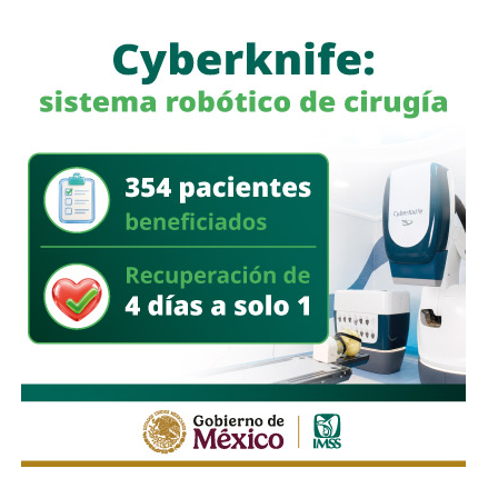
Históricamente propiedad de la familia Koplowitz,
FCC se
consolidó como una de las constructoras más
importantes de España
, pero fue acumulando una deuda
que la dejó al borde de la quiebra a mediados de la década
pasada, hasta que
el ingeniero Slim inyectó el capital
necesario para salvar a la compañía y convertirse en
su principal accionista
. Desde su llegada, se han hecho
con proyectos de la talla de la remodelación del
Estadio
Santiago Bernabéu
del Real Madrid y de la ampliación