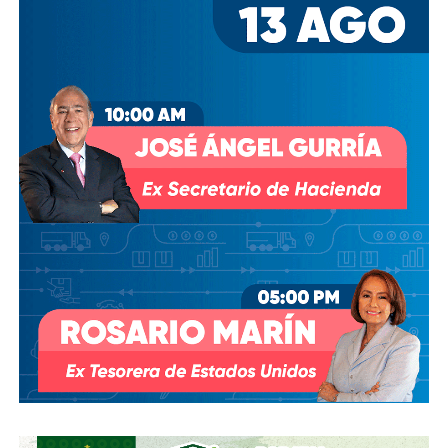
de la FIFA para asegurar los derechos del Mundial, fueron
ellos dos quienes asumieron el puesto de
Co-
Presidentes Ejecutivo
s.
Su relación con Martínez no se limita a Empresas ICA
,
pues desde octubre de 2024 (justo unos días antes del
cambio en la presidencia) el oriundo de Monterrey
ha
comprado, además, acciones de la propia Televisa
.
Empezó con 7.8%, lo que lo volvió su tercer mayor
accionista; y hace unas semanas, se acabó se consolidar.
El pasado mes de junio, como parte de un aumento de