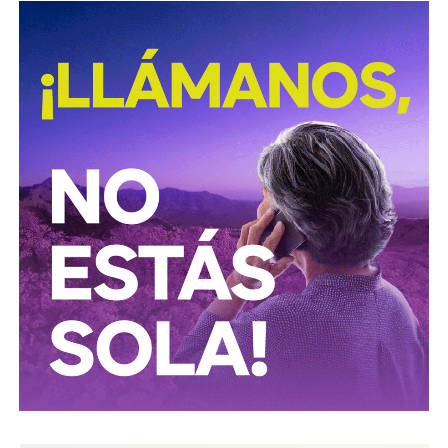
marzo de 2025), con actas de asamblea y registros
públicos,
el conglomerado ICA lo controla desde el
rescate financiero de 2016-2018 el financiero
regiomontano David Martínez Guzmán
, vía vehículos
de Luxemburgo ligados a su fondo
Fintech Advisory
, en
sociedad con
Bernardo Gómez
y
Alfonso de Angoitia
,
los dos copresidentes de Grupo Televisa.
La estructura accionaria de ICA Tenedora se ha modificado
con el tiempo: tras la venta a la francesa Vinci, en
diciembre de 2022, de la participación conjunta en Grupo
Aeroportuario Centro Norte (OMA), quedó en
30% para
Martínez y 23.95% para cada uno de los dos
ejecutivos de Televisa
y un 1.2% de Control Empresarial
de Capitales, filial de Grupo Carso de Carlos Slim, es decir,
el propio Slim también tiene una participación minoritaria,
aunque simbólica, dentro del bloque de ICA.