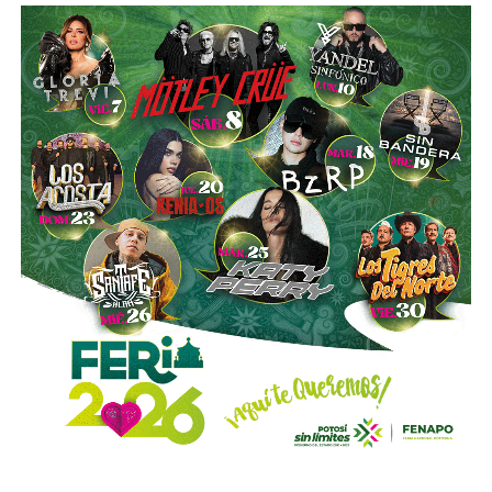
del
Metro de Nueva York
.
El vínculo de Slim con El Realito no se limita a su
participación como socio operador. La propia constructora
de Carlos Slim,
Carso Infraestructura y Construcción
(CICSA)
, fue la que diseñó y construyó físicamente la
presa, bajo un contrato adjudicado en 2008. Así lo
documenta el propio sitio de CICSA, que enlista la obra en
su portafolio de proyectos de agua, junto con reportes de
la revista
Expansión
y los reportes anuales de Grupo
Carso, que reportan el avance de la construcción en 2008 y
su conclusión en 2012. Es decir:
antes de cobrar por
operar el acueducto, Slim ya había cobrado por
levantarlo.
El otro bloque,
Conoinsa/Empresas ICA
(50.999% del
consorcio, la porción mayor), no es de Slim (o no del todo).
Según documentó el periodista Mathieu Tourliere en un
reportaje de investigación para la revista
Proceso
(15 de