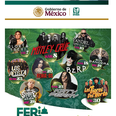
den la cara por lo que publican
.
También lee:
“Respaldaremos a la presidenta”: Ruth
González