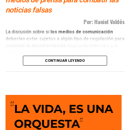
noticias falsas
Por: Haniel Valdés
La discusión sobre si
los medios de comunicación
deberían estar sujetos a algún tipo de regulación para
combatir la desinformación
llegó este miércoles a la
conferencia mañanera de Claudia Sheinbaum, donde la
presidenta hizo un llamado a que quienes ejercen el
CONTINUAR LEYENDO
periodismo actúen con ética y apego a la verdad.
El planteamiento abrió nuevamente un debate que no es
nuevo, pero que sigue generando posiciones encontradas:
¿cómo combatir la circulación de noticias falsas y la
desinformación sin convertir una regulación de los
medios en una herramienta para limitar la libertad de
expresión?
En ese contexto, la senadora Ruth González fue