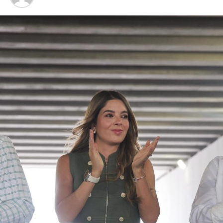
un “
nuevo modelo de investigación
” desarrollado con el objetivo de encontrar líneas
procesales que permitan el esclarecimiento de los
hechos.
Este arresto reactiva el proceso en contra de
Aguirre
Rivero
, quien ocupó la gubernatura de la entidad desde
2011
y presentó su renuncia al cargo en
2014
, derivado de
la crisis institucional originada por la
desaparición
de los
normalistas. Desde el inicio de las primeras carpetas de
investigación, el exmandatario
negó reiteradamente
estar implicado en el caso que hoy motiva su detención.