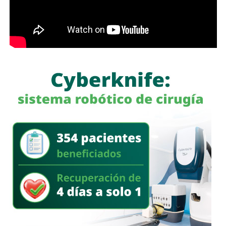
, sin pronunciarse en algún sentido sobre establecer una
regulación específica para los medios de comunicación.
El debate cobra relevancia en un escenario en el que las
redes sociales han multiplicado la velocidad con la que
circula la información, pero también la facilidad con la que
pueden difundirse contenidos falsos, manipulados o sin
sustento.
Para Sheinbaum,
la responsabilidad de los periodistas
pasa por mantener estándares éticos y apegarse a la
verdad.
Para González, una de las garantías
fundamentales del ejercicio periodístico debe ser que
quien publica una información se haga responsable de ella
mediante su firma.
Por ahora, la postura expresada por la senadora es clara:
libertad de expresión sí, pero también periodistas que