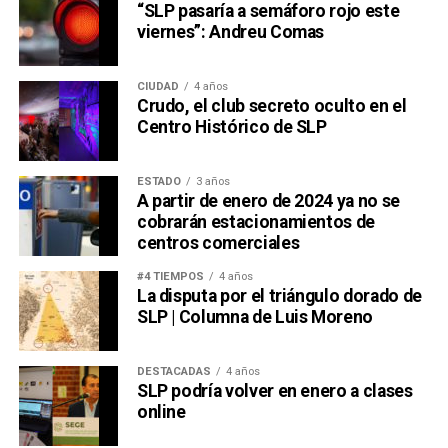
“SLP pasaría a semáforo rojo este
viernes”: Andreu Comas
CIUDAD
4 años
Crudo, el club secreto oculto en el
Centro Histórico de SLP
ESTADO
3 años
A partir de enero de 2024 ya no se
cobrarán estacionamientos de
centros comerciales
#4 TIEMPOS
4 años
La disputa por el triángulo dorado de
SLP | Columna de Luis Moreno
DESTACADAS
4 años
SLP podría volver en enero a clases
online