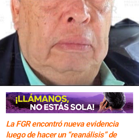
La Jefa del Ejecutivo Federal pidió al Comité seguir
acompañando al Gobierno de México y como primera
medida, el Instituto Mexicano de Tecnología del Agua
realizará pozos de exploración para verificar si en el
subsuelo de las Cuencas Sabinas-Burro-Picachos en
Coahuila y Nuevo León y Burgos en la zona noreste de
Tamaulipas, hay agua salada y gas no convencional.
La FGR encontró nueva evidencia
luego de hacer un “reanálisis” de