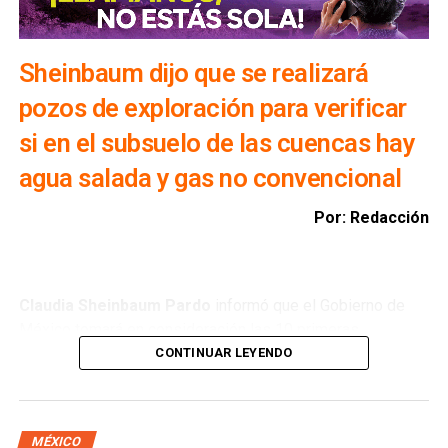
Sheinbaum dijo que se realizará
pozos de exploración para verificar
si en el subsuelo de las cuencas hay
agua salada y gas no convencional
Por: Redacción
Claudia Sheinbaum Pardo
informó que el Gobierno de
México tomará en consideración las 10 primeras
conclusiones preliminares del Comité de Científicos y
CONTINUAR LEYENDO
Especialistas para el
Análisis de Explotación de Gas
Natural No Convencional
, con el objetivo de reducir la
importación de Estados Unidos y garantizar la soberanía
MÉXICO