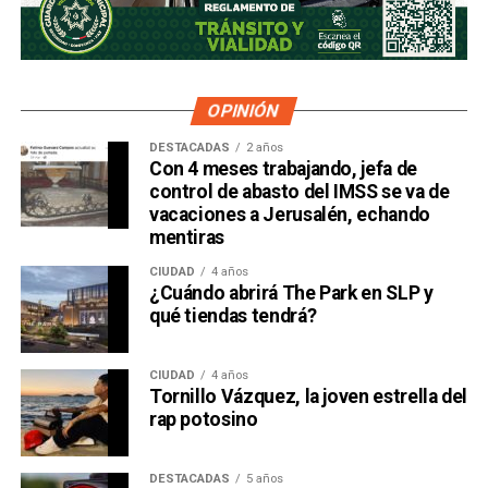
OPINIÓN
DESTACADAS
2 años
Con 4 meses trabajando, jefa de
control de abasto del IMSS se va de
vacaciones a Jerusalén, echando
mentiras
CIUDAD
4 años
¿Cuándo abrirá The Park en SLP y
qué tiendas tendrá?
CIUDAD
4 años
Tornillo Vázquez, la joven estrella del
rap potosino
DESTACADAS
5 años