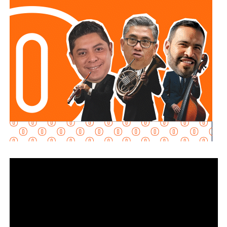
cuestionada sobre si consideraba necesaria alguna
regulación que contribuyera a fortalecer el ejercicio
periodístico.
Su respuesta fue breve y se centró en la responsabilidad
individual de quienes ejercen la profesión.
“Yo creo que el periodismo siempre se tiene que
firmar. Al periodismo siempre se le tiene que poner
nombre y apellido”
, respondió.
La senadora añadió que está a favor de la libertad de
expresión