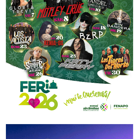
muestras de ácido sulfúrico, hidrocarburos y diversa
documentación relacionada con la operación del sitio.
Las investigaciones también permitieron ejecutar cateos
en Tizayuca, Hidalgo, y Cuautla, Morelos.
En Hidalgo fueron asegurados más de
456 mil litros
de un
líquido que podría corresponder a hidrocarburos o
productos químicos utilizados para su procesamiento,
mientras que en Morelos se localizaron documentos,
talones de cheques y muestras obtenidas de diversos
contenedores.
La Fiscalía General de la República informó que estos
operativos forman parte del
Plan Estratégico de
Procuración de Justicia 2026-2029
, cuyo objetivo es
combatir los delitos de alto impacto, entre ellos el robo y
procesamiento ilegal de hidrocarburos.
Según la institución, el desmantelamiento de estos