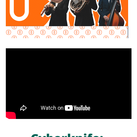
de autotanques y posibles actividades ilícitas.
El primer operativo se realizó en
una nave industrial
ubicada en el municipio de San Luis Potosí,
donde las
autoridades localizaron una infraestructura de gran escala
presuntamente destinada al procesamiento clandestino de
combustibles.
En el inmueble fueron asegurados
ocho tanques con
capacidad aproximada de 80 mil litros cada uno,
ocho
cilindros horizontales sin identificación, seis cilindros
verticales y
894 contenedores tipo tótem con
capacidad para mil litros cada uno
.
Además, fueron decomisados entre
500 mil y 600 mil
litros de petrolífero
, una máquina asfaltadora,
un
generador eléctrico de diésel, una máquina
roscadora para tuberías, equipo de cómputo, una
camioneta tipo pick up
, documentación diversa y
alrededor de 40 cinchos de seguridad para escotillas de