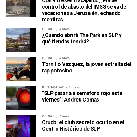
Con 4 meses trabajando, jefa de
control de abasto del IMSS se va de
vacaciones a Jerusalén, echando
mentiras
CIUDAD
4 años
¿Cuándo abrirá The Park en SLP y
qué tiendas tendrá?
CIUDAD
4 años
Tornillo Vázquez, la joven estrella del
rap potosino
DESTACADAS
5 años
“SLP pasaría a semáforo rojo este
viernes”: Andreu Comas
CIUDAD
4 años
Crudo, el club secreto oculto en el
Centro Histórico de SLP