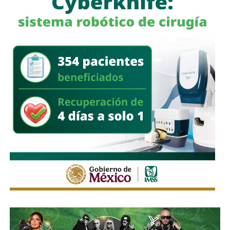
pipas, utilizados comúnmente en el transporte de
combustibles.
En un segundo cateo, realizado en la comunidad de
Laguna de San Vicente
, también en territorio potosino, la
FGR aseguró otro inmueble donde presuntamente operaba
un centro de procesamiento ilegal de hidrocarburos.
Ahí fueron encontrados
18 tanques verticales
, dos líneas
completas de producción para hidrocarburos, alrededor de
40 mil litros de petróleo crudo y diésel
, además de