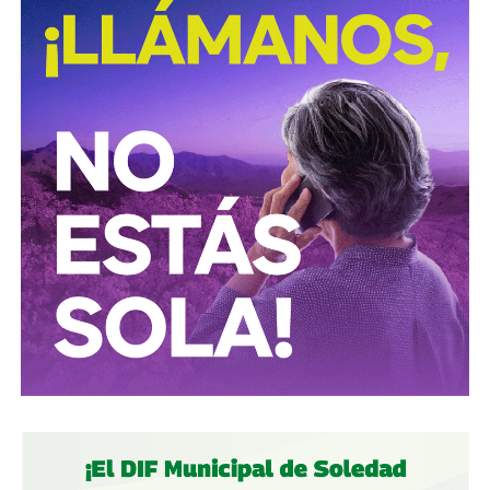
centros clandestinos representa un golpe a las
estructuras logísticas y financieras dedicadas al mercado
ilícito de combustibles, una actividad que genera pérdidas
millonarias para el Estado y representa riesgos para la
infraestructura energética nacional.
Las autoridades señalaron que las investigaciones
continúan para identificar a las personas responsables de
operar estos inmuebles, así como las posibles redes
criminales relacionadas con el procesamiento y
distribución ilegal de combustibles.
También lee:
Tangamanga prevé refuerzo con Guardia Civil
tras dos su1c1d10s