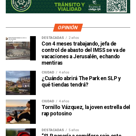
OPINIÓN
DESTACADAS
2 años
Con 4 meses trabajando, jefa de
control de abasto del IMSS se va de
vacaciones a Jerusalén, echando
mentiras
CIUDAD
4 años
¿Cuándo abrirá The Park en SLP y
qué tiendas tendrá?
CIUDAD
4 años
Tornillo Vázquez, la joven estrella del
rap potosino
DESTACADAS
5 años