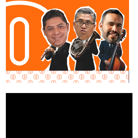
y que los puntos de conexión al sistema público sean
adecuados para garantizar un servicio seguro y eficiente.
Durante las inspecciones pueden determinarse medidas
preventivas y correctivas, para autorizar la incorporación
de nuevos desarrollos a la infraestructura hidráulica
metropolitana.
Con estas supervisiones
, el organismo fortalece la
planeación del crecimiento urbano y contribuye a que
las nuevas redes de agua potable y drenaje
ofrezcan
un servicio confiable a los habitantes.
También lee:
Interapas consolida el uso del recibo digital
con más de 60 mil envíos en una semana