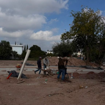
o que permitirá fortalecer la promoción turística y cultural
del municipio.
Por último, la presidenta concejal invitó a las y los
asistentes a visitar el stand de Villa de Pozos y conocer
la oferta que tiene el municipio, entre la que destacan su
gastronomía y sus tradiciones, como la emblemática
Procesión de los Cristos, una de las celebraciones que
forman parte de su identidad cultural.
También lee:
Villa de Pozos mantiene acciones por bailes
clandestinos