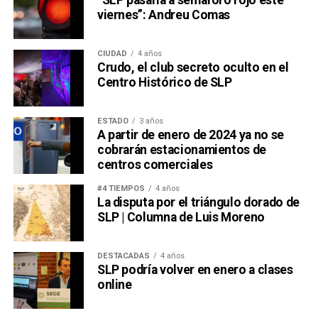
“SLP pasaría a semáforo rojo este
viernes”: Andreu Comas
CIUDAD
4 años
Crudo, el club secreto oculto en el
Centro Histórico de SLP
ESTADO
3 años
A partir de enero de 2024 ya no se
cobrarán estacionamientos de
centros comerciales
#4 TIEMPOS
4 años
La disputa por el triángulo dorado de
SLP | Columna de Luis Moreno
DESTACADAS
4 años
SLP podría volver en enero a clases
online