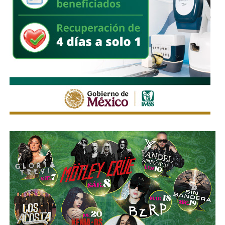
“Me retiro pleno y convencido de haber actuado al límite
de mis capacidades”, afirmó.
Agradece al PAN y a quienes lo acompañaron
En su despedida, Pedroza Gaitán dedicó buena parte de
su mensaje a agradecer a las personas que confiaron en él
durante su trayectoria, así como a los colaboradores con
quienes trabajó en distintas etapas.
También reconoció al PAN por las oportunidades que le
permitió tener para participar en la vida pública y servir
desde diferentes espacios a San Luis Potosí y al país.
“Me retiro con enorme gratitud con la Institución Política el
PAN, que me brindó la oportunidad de servir desde
diversas trincheras a mi Municipio, a mi Estado y a mi
País”, escribió.