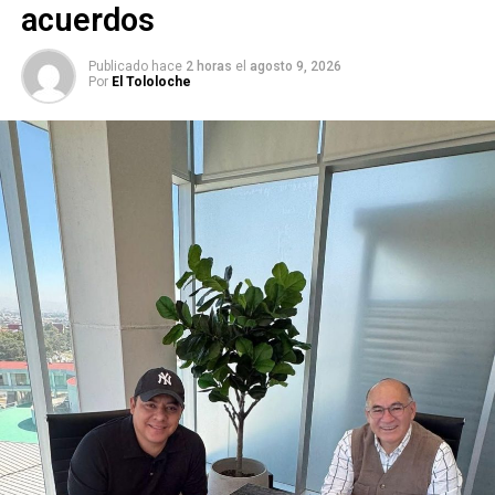
acuerdos
ARTÍCULOS RELACIONADOS:
CEA
PRESA SAN JOSÉ
RÍO SANTAGO
Publicado hace
2 horas
el
agosto 9, 2026
Por
El Tololoche
SIGUIENTE
Denuncian desabasto de pruebas para detectar VIH
en SLP
NO TE PIERDAS
El Imes en SLP llegaría al 2020 sin aumento en el
presupuesto