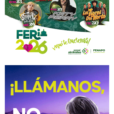
El político potosino sostuvo que su principal motivación
durante su trayectoria fue el servicio a los demás, al que
definió como su “objetivo de vida”.
Su salida representa el cierre de una etapa de más de tres
décadas vinculada a Acción Nacional y de más de dos
décadas dentro del servicio público.
Pedroza concluyó su mensaje reiterando su
agradecimiento a quienes formaron parte de ese recorrido
y dejó claro que su decisión no está acompañada de una
ruptura pública con el partido ni de señalamientos contra
sus integrantes.
“Me voy sin encontrar palabras para agradecer a quienes
contribuyeron a que pudiera cumplir mi Objetivo de Vida,
SERVIR A LOS DEMÁS”, concluyó.