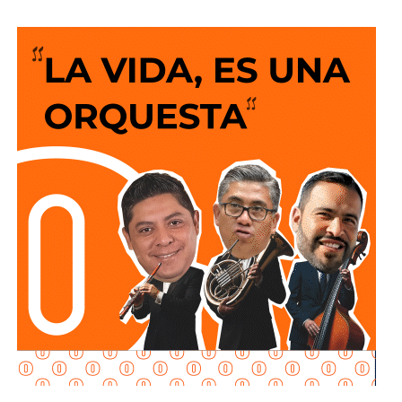
“Después de meses, de seria y serena reflexión, he
decidido apartarme de la política, de la actividad partidista
y, no sin gran pesar, de la militancia del que fue por treinta
y tres años mi partido, Acción Nacional”, expresó.
Pedroza Gaitán reconoció que su trayectoria dentro del
servicio público lo convirtió también en una persona
pública, razón por la que decidió hacer pública su
determinación, aunque admitió que su salida podría
generar reacciones distintas entre quienes conocen su
trayectoria.
El panista sostuvo que llegó a la conclusión de que su
ciclo político terminó y que ahora corresponde dar un paso
al lado.
“He concluido que mi Ciclo se cerró y es momento de dar
un paso de lado. Creo que mucho ayuda el que no estorba”,