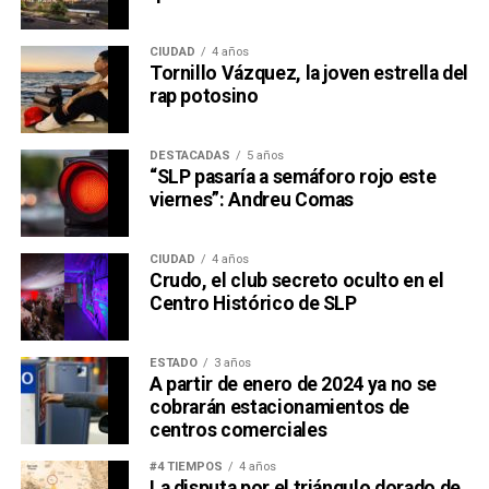
CIUDAD
4 años
Tornillo Vázquez, la joven estrella del
rap potosino
DESTACADAS
5 años
“SLP pasaría a semáforo rojo este
viernes”: Andreu Comas
CIUDAD
4 años
Crudo, el club secreto oculto en el
Centro Histórico de SLP
ESTADO
3 años
A partir de enero de 2024 ya no se
cobrarán estacionamientos de
centros comerciales
#4 TIEMPOS
4 años
La disputa por el triángulo dorado de