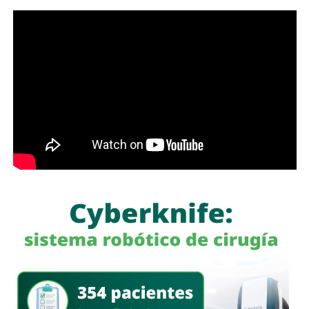
señaló.
En su mensaje, Pedroza afirmó que se retira con la
conciencia tranquila, sin amarguras ni rencores y
satisfecho por lo que pudo aportar durante los más de 23
años que, según su propio recuento, dedicó al servicio
público.
También defendió la forma en que ejerció sus
responsabilidades y aseguró que durante su trayectoria
actuó dentro del marco de la legalidad y la ética, además
de mantener como referencia los valores familiares, los
principios de Acción Nacional y su convicción personal
sobre la importancia de la moral en el ejercicio público.