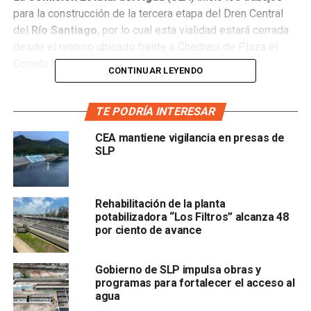
para la construcción de la tercera etapa del Dren Central
del
Río Santiago
, por lo cual esta vialidad estará cerrada
desde el retorno ubicado frente a Chedraui de Plaza el
Dorado hasta el retorno del puente Pedroza.
CONTINUAR LEYENDO
La dependencia afirmó que dicho proyecto mejorará el
tránsito vehicular sobre el bulevar Río Santiago, pues
TE PODRÍA INTERESAR
podría evitarse el cierre cuando se presenten lluvias
CEA mantiene vigilancia en presas de
en la zona
SLP
Rehabilitación de la planta
potabilizadora “Los Filtros” alcanza 48
por ciento de avance
Gobierno de SLP impulsa obras y
, al encausar los caudales vertidos por la Presa San José.
programas para fortalecer el acceso al
agua
El cierre de la vialidad se llevará a cabo en el carril que