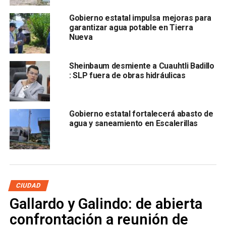
circula desde la avenida Sierra Leona hacia la Carretera 57,
Gobierno estatal impulsa mejoras para
por lo que un tramo del otro carril tendrá
doble
garantizar agua potable en Tierra
circulación
a partir de este sábado 23 de noviembre.
Nueva
Sheinbaum desmiente a Cuauhtli Badillo
: SLP fuera de obras hidráulicas
Gobierno estatal fortalecerá abasto de
agua y saneamiento en Escalerillas
CIUDAD
Gallardo y Galindo: de abierta
También lee:
¡A trancazos!: Directora de Catastro
confrontación a reunión de
estatal golpeó a 2 trabajadoras en SLP