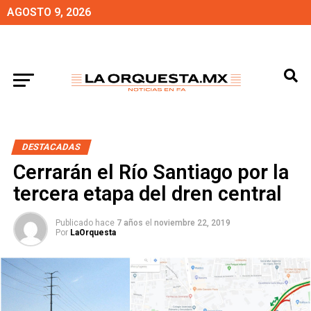
AGOSTO 9, 2026
DESTACADAS
Cerrarán el Río Santiago por la
tercera etapa del dren central
Publicado hace
7 años
el
noviembre 22, 2019
Por
LaOrquesta