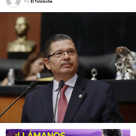
Por
El Tololoche
”. Entre una impactante producción, enormes pantallas,
luces y una multitud vestida predominantemente de negro,
la agrupación continuó con clásicos como
“Shout at the
Devil”, “Too Fast for Love”, “Looks That Kill”, “Primal
Scream” y “Home Sweet Home”
.
Consolidada como un escaparate de alcance internacional,
la Fenapo acerca gratuitamente espectáculos de talla
mundial a las familias potosinas y visitantes, como parte
del cambio que se vive y se siente en San Luis Potosí. La
presencia de Mötley Crüe marcó una de las noches
de mayor expectativa de la edición 2026
y reforzó el posicionamiento de la máxima fiesta del