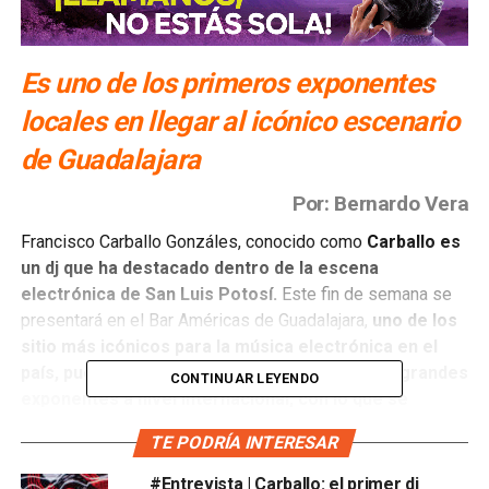
Es uno de los primeros exponentes
locales en llegar al icónico escenario
de Guadalajara
Por: Bernardo Vera
Francisco Carballo Gonzáles, conocido como
Carballo es
un dj que ha destacado dentro de la escena
electrónica de San Luis Potosí.
Este fin de semana se
presentará en el Bar Américas de Guadalajara,
uno de los
sitio más icónicos para la música electrónica en el
país, pues siempre ha sido una plataforma de grandes
CONTINUAR LEYENDO
exponentes a nivel internacional, con lo que se
convertirá en uno de los primeros artistas de la
TE PODRÍA INTERESAR
ciudad en llegar a ese espacio.
#Entrevista | Carballo: el primer dj