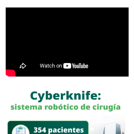
, además de la reposición del combustible; para tal
propósito, se han sostenido acercamientos con las
compañías proveedoras para fortalecer este mecanismo
de atención en beneficio de las y los usuarios.
Finalmente, Protección Civil exhortó a la ciudadanía a
revisar de manera periódica el estado de los cilindros,
mangueras, reguladores e instalaciones de gas en sus
viviendas, así como a reportar de inmediato cualquier fuga
o anomalía a las autoridades correspondientes, con el
propósito de prevenir incidentes y salvaguardar la
integridad de las familias de Villa de Pozos.
También lee:
Villa de Pozos lleva su riqueza cultural a la
Fenapo 2026