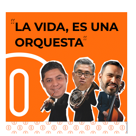
El director de Protección Civil,
Miguel Ángel Llanas
Texon,
informó que
la dependencia brinda alrededor de
60 servicios al mes relacionados con fugas de gas.
Al
recibir un reporte, personal operativo y voluntario
debidamente capacitado acude al domicilio
para
controlar la situación mediante el retiro del cilindro
dañado y la liberación segura del gas
, con el fin de
eliminar cualquier ri esgo para las familias.
El funcionario señaló que, una vez concluido el
procedimiento,
el tanque es devuelto a su propietario
para que pueda acudir con la empresa distribuidora y
solicitar su reemplazo por un cilindro en óptimas
condiciones