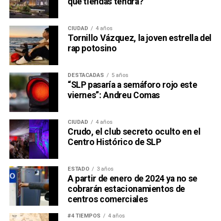
qué tiendas tendrá?
CIUDAD
4 años
Tornillo Vázquez, la joven estrella del
rap potosino
DESTACADAS
5 años
“SLP pasaría a semáforo rojo este
viernes”: Andreu Comas
CIUDAD
4 años
Crudo, el club secreto oculto en el
Centro Histórico de SLP
ESTADO
3 años
A partir de enero de 2024 ya no se
cobrarán estacionamientos de
centros comerciales
#4 TIEMPOS
4 años