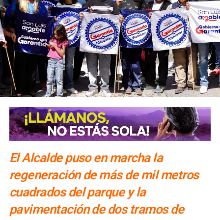
electrónica, techno y house desde el año 2016, con
presentaciones en centros nocturnos de la capital
potosina, así como otros estados del país.
Mientras que
de acuerdo a su perfil de Soundcloud, Carballo se
caracteriza “por su particular técnica de mezcla
carisma, selección de track’s y sobre todo por su
manera de transmitir energía dentro de la cabina y
envolver a su público”.
El Alcalde puso en marcha la
regeneración de más de mil metros
cuadrados del parque y la
pavimentación de dos tramos de