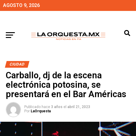
AGOSTO 9, 2026
CIUDAD
Carballo, dj de la escena
electrónica potosina, se
presentará en el Bar Américas
Publicado hace
3 años
el
abril 21, 2023
Por
LaOrquesta