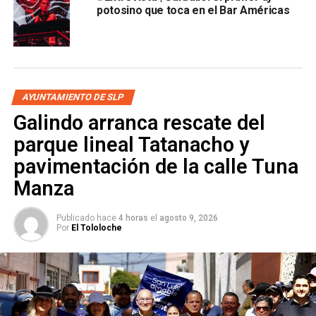
potosino que toca en el Bar Américas
AYUNTAMIENTO DE SLP
Galindo arranca rescate del
parque lineal Tatanacho y
pavimentación de la calle Tuna
Manza
Publicado hace
4 horas
el
agosto 9, 2026
Por
El Tololoche
El músico se ha desarrollado en géneros como