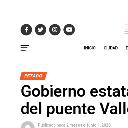
INICIO
CIUDAD
ESTADO
Gobierno estata
del puente Val
Publicado hace
2 meses
el
junio 1, 2026