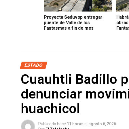
Proyecta Seduvop entregar
Habrá
puente de Valle de los
obras 
Fantasmas a fin de mes
Fant
ESTADO
Cuauhtli Badillo p
denunciar movimi
huachicol
Publicado hace
11 horas
el
agosto 6, 2026