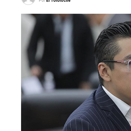
Por
El Tololoche