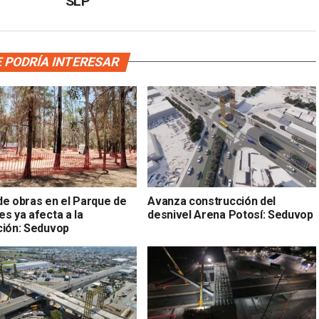
SLP
 PODRÍA INTERESAR
de obras en el Parque de
Avanza construcción del
s ya afecta a la
desnivel Arena Potosí: Seduvop
ción: Seduvop