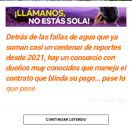
Detrás de las fallas de agua que ya
suman casi un centenar de reportes
desde 2021, hay un consorcio con
dueños muy conocidos que maneja el
contrato que blinda su pago… pase lo
que pase
Por: Carlos Ruíz
Están bien documentados los numerosos problemas que
ha tenido San Luis Potosí con la Presa El Realito, un
CONTINUAR LEYENDO
proyecto diseñado para surtir de agua a alrededor de 46
colonias de la Zona Metropolitana potosina, pero que tan