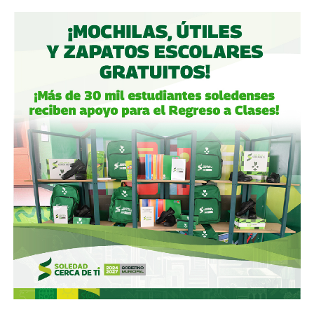
Aeropuerto Ponciano Arriaga de la capital potosina.
Fintech compró primero acciones especiales que
garantizaban el control de la aeroportuaria y luego
concretó una oferta pública con la que en julio de 2021,
alcanzó el 30.1% de participación económica, suficiente
para mantener el control hasta que lo vendieron a la
francesa Vinci Airports en 2022 (El Economista, dic. 2020
y jul. 2021; Folleto Informativo Definitivo, Bolsa Mexicana
de Valores, may. 2021).
Si bien todos estos empresarios se han aliado en otras
ocasiones (
en 2017 ganaron la licitación para construir
el ahora cancelado Aeropuerto de Texcoco
),
cuando
se otorgó la concesión para la administración de El
Realito, ni Slim ni Martínez ni los copresidentes de
Televisa tenían sus actuales injerencias en Aquos
, por
lo que se podría decir que ésta fue heredada, y acabó
dejando el control de la presa en las manos de cuatro de
los hombres más poderosos del país.