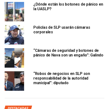
¿Dónde están los botones de pánico en
la UASLP?
Policías de SLP usarán cámaras
corporales
“Es parte de la entrega del C3 es toda una
documentación de más de siete u ocho carpetas”
, dijo
Arcadia.
“Cámaras de seguridad y botones de
pánico de Nava son un engaño”: Galindo
El ex funcionario de seguridad agregó que será el
exdirector de este centro, y no él, quien deba aclarar los
puntos que la actual administración tenga sobre este
“Robos de negocios en SLP son
proyecto, puesto que en esa dirección es donde se
responsabilidad de la autoridad
entregó toda esa documentación.
municipal”: diputado
Lee también
:
Maestros de SLP se ampararán para recibir
segunda vacuna contra el covid
DESTACADAS