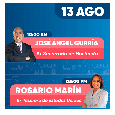
Desde entonces,
al menos tres intentos de rescindir o
modificar el contrato se han hecho sin haber
prosperado
: en agosto de 2018, la Comisión Estatal del
Agua abrió un expediente que no avanzó pese a 350 mil
afectados y una queja de oficio de la Comisión Estatal de
Derechos Humanos; en abril de 2023, el entonces
presidente
Andrés Manuel López Obrador
respondió a
una petición del gobernador Ricardo Gallardo Cardona con
un “a lo mejor se lo cambiamos” que no derivó en ningún
trámite documentado; y desde 2025, la Comisión Nacional
del Agua asegura estar “evaluando” el retiro de la
concesión, hasta el momento, sin resolución.
También lee:
Diputada pide poner un alto a la empresa de
El Realito