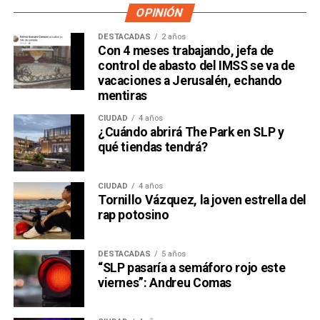
OPINIÓN
DESTACADAS
2 años
Con 4 meses trabajando, jefa de
control de abasto del IMSS se va de
vacaciones a Jerusalén, echando
mentiras
CIUDAD
4 años
¿Cuándo abrirá The Park en SLP y
qué tiendas tendrá?
CIUDAD
4 años
Tornillo Vázquez, la joven estrella del
rap potosino
DESTACADAS
5 años
“SLP pasaría a semáforo rojo este
viernes”: Andreu Comas