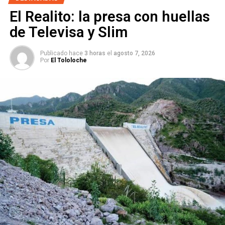
ARTÍCULOS RELACIONADOS:
BOTONES DE PÁNICO
El Realito: la presa con huellas
CÁMARAS
EDGAR JIMÉNEZ ARCADIA
de Televisa y Slim
SIGUIENTE
SLP celebró 492 años de fundación
Publicado hace
3 horas
el
agosto 7, 2026
NO TE PIERDAS
Por
El Tololoche
#BorregoGate | Vania Moreno deja su lugar como
directora de los Parques Tangamanga