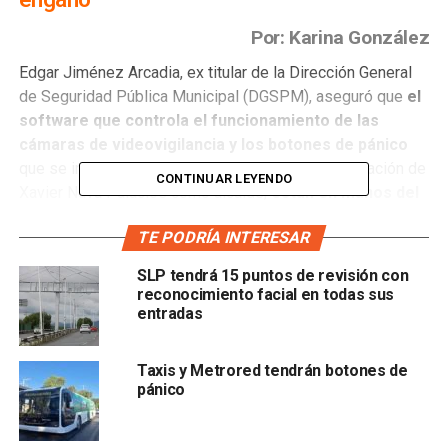
Por: Karina González
Edgar Jiménez Arcadia, ex titular de la Dirección General
de Seguridad Pública Municipal (DGSPM), aseguró que
el
software que controla el funcionamiento de las
cámaras de videovigilancia y los botones de pánico
que se instalaron en la ciudad durante la administración de
CONTINUAR LEYENDO
Xavier Nava Palacios como alcalde,
están en manos del
Centro de Evaluación de Control y Confianza (C3).
TE PODRÍA INTERESAR
Lo anterior debido a que
Enrique Galindo Ceballos,
SLP tendrá 15 puntos de revisión con
actual alcalde, denunció que este sistema de
reconocimiento facial en todas sus
seguridad “es un engaño”
pues la anterior
entradas
administración no dejó el manejo del software para que se
pueda utilizar de forma adecuada el equipo, por lo que
Taxis y Metrored tendrán botones de
buscarán rescindir el contrato.
pánico