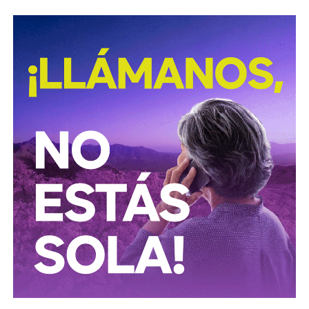
David Martínez es apodado coloquialmente como “
El
Fantasma de Wall Street
”, y ha adquirido un poder
inmenso en Latinoamérica, especialmente en Argentina,
donde ha servido como negociador para la deuda nacional
y en 2017, fue considerado por Forbes como el hombre
más rico de dicho país. El regiomontano tiene un historial
documentado de tomar control de empresas en
dificultades financieras a partir de deuda: lo hizo con la
textilera CYDSA en los años 90, con la vidriera Vitro entre
2009 y 2012, y con las ya mencionadas Empresas ICA
desde 2016.
Algo similar realizó en 2020 con
Grupo Aeroportuario
del Centro Norte
(OMA), el operador de, entre otros, el