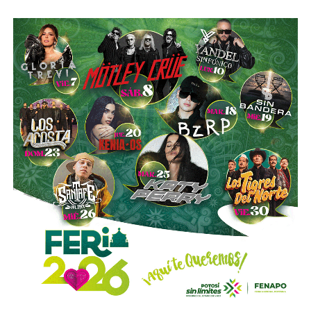
Esa conversión todavía no ocurre: se proyecta para 2027.
Azcárraga ha reducido considerablemente sus acciones
de la compañía, aunque conserva (vía un fideicomiso
familiar y una clase especial de acciones) el control formal
del voto de la empresa, independientemente de cuánto
capital tenga cada quien. En resumidas cuentas, aunque
Emilio Azcárraga tiene el poder de decisión
,
el mismo
financiero que reparte el control de El Realito con los
dos hombres más poderosos de Televisa está, al
mismo tiempo, camino a convertirse en el mayor
dueño accionario de la propia televisora.