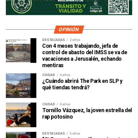
OPINIÓN
DESTACADAS
2 años
Con 4 meses trabajando, jefa de
control de abasto del IMSS se va de
vacaciones a Jerusalén, echando
mentiras
CIUDAD
4 años
¿Cuándo abrirá The Park en SLP y
qué tiendas tendrá?
CIUDAD
4 años
Tornillo Vázquez, la joven estrella del
rap potosino
DESTACADAS
5 años