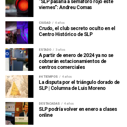
“SLP pasaría a semáforo rojo este
viernes”: Andreu Comas
CIUDAD
4 años
Crudo, el club secreto oculto en el
Centro Histórico de SLP
ESTADO
3 años
A partir de enero de 2024 ya no se
cobrarán estacionamientos de
centros comerciales
#4 TIEMPOS
4 años
La disputa por el triángulo dorado de
SLP | Columna de Luis Moreno
DESTACADAS
4 años
SLP podría volver en enero a clases
online