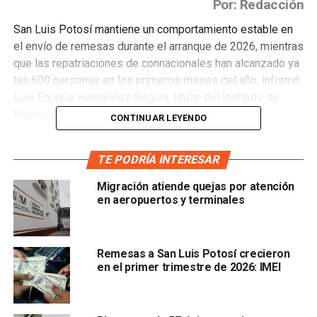
Por: Redacción
San Luis Potosí mantiene un comportamiento estable en
el envío de remesas durante el arranque de 2026, mientras
que las repatriaciones de connacionales han alcanzado ya
las 600 personas en los primeros meses del año, informó
Luis Enrique Hernández Segura, titular del Instituto de
Migración y Enlace Internacional (IMEI).
CONTINUAR LEYENDO
El funcionario detalló que, de acuerdo con el monitoreo
TE PODRÍA INTERESAR
realizado en conjunto con el
Banco de México
,
el flujo de
remesas se mantiene en niveles similares a los
Migración atiende quejas por atención
registrados en 2025
, con un estimado de alrededor de
en aeropuertos y terminales
500 millones de dólares durante el primer trimestre
.
“Traemos un promedio igual que el 2025 en este primer
Remesas a San Luis Potosí crecieron
trimestre, aproximadamente 500 millones de dólares, y
en el primer trimestre de 2026: IMEI
vamos a estar monitoreando el comportamiento”, explicó.
Hernández Segura recordó que, al cierre del año pasado,