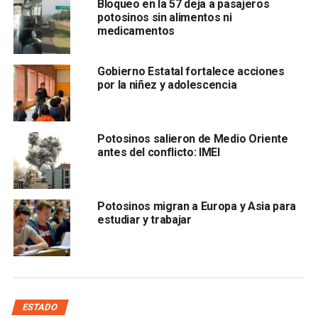
Bloqueo en la 57 deja a pasajeros
los ingresos por remesas se mantuvieron sin variaciones
potosinos sin alimentos ni
significativas respecto a 2024, lo que marca una tendencia
medicamentos
de estabilidad en uno de los principales ingresos para
muchas familias potosinas.
Gobierno Estatal fortalece acciones
por la niñez y adolescencia
En contraste, el tema migratorio presenta un
comportamiento distinto. El titular del IMEI señaló que
las
deportaciones o repatriaciones han alcanzado cerca
Potosinos salieron de Medio Oriente
de 600 casos en lo que va del año
antes del conflicto: IMEI
Potosinos migran a Europa y Asia para
estudiar y trabajar
, una cifra que, dijo, se encuentra por debajo de lo que se
esperaba tras el endurecimiento de las políticas
ESTADO
migratorias impulsadas por el gobierno de
Donald Trump
.