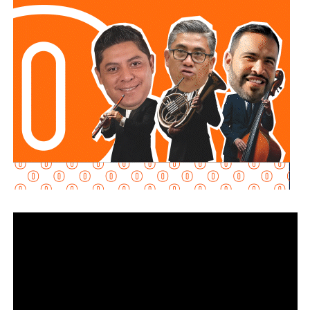
inversión permitirá reducir riesgos para el personal
operativo, atender con mayor rapidez situaciones de
emergencia y garantizar más seguridad y tranquilidad a las
familias potosinas.
Ricardo Gallardo reconoció la labor de la Secretaría de la
Defensa Nacional mediante la aplicación del Plan DN-III-E,
así como el trabajo del Heroico Cuerpo de Bomberos y de
las agrupaciones de salvamento y rescate, cuyos
integrantes, dijo, son auténticos héroes que protegen
diariamente la vida, la integridad y el patrimonio de la
población.