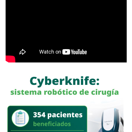
dinero; en Soledad seguimos gestionando y trabajando de
la mano con el Gobierno del Estado para que los
programas sociales lleguen primero a quienes más lo
necesitan”, expresó el edil soledense.
El programa estatal contempla brindar de manera gratuita
el servicio de lavado de ropa con equipo especializado e
insumos incluidos, lo que beneficiará principalmente a
madres y padres de familia, personas adultas mayores y
sectores vulnerables, fortaleciendo la cercanía del
gobierno con la ciudadanía y ampliando los servicios
comunitarios en favor del bienestar social.