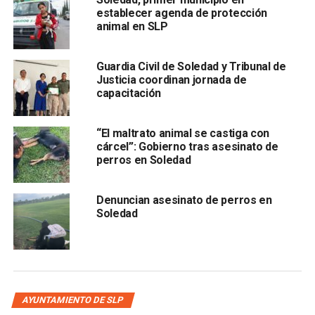
establecer agenda de protección
Deportes, Antonio Sánchez externó que es motivo de
animal en SLP
orgullo contar con la presencia de jóvenes soledenses
que a base de esfuerzo y convicción han triunfado de
manera extraordinaria en las disciplinas que practican, “y
Guardia Civil de Soledad y Tribunal de
Justicia coordinan jornada de
estamos orgullosos de contribuir con nuestro gramo de
capacitación
arena en la construcción de su carrera deportiva”.
“El maltrato animal se castiga con
cárcel”: Gobierno tras asesinato de
perros en Soledad
Denuncian asesinato de perros en
Soledad
“Muchas gracias por estar aquí presentes y gracias por las
alegrías que nos causan sus victorias, pero sobre todo por
las veces que, ante la derrota, se han levantado para
seguir intentándolo”, finalizó.
AYUNTAMIENTO DE SLP