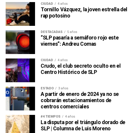
CIUDAD
4 años
Tornillo Vázquez, la joven estrella del
rap potosino
DESTACADAS
5 años
“SLP pasaría a semáforo rojo este
viernes”: Andreu Comas
CIUDAD
4 años
Crudo, el club secreto oculto en el
Centro Histórico de SLP
ESTADO
3 años
A partir de enero de 2024 ya no se
cobrarán estacionamientos de
centros comerciales
#4 TIEMPOS
4 años
La disputa por el triángulo dorado de
SLP | Columna de Luis Moreno