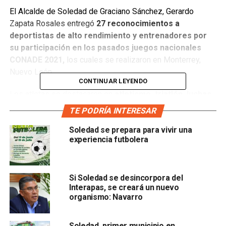
El Alcalde de Soledad de Graciano Sánchez, Gerardo
Zapata Rosales entregó
27 reconocimientos a
deportistas de alto rendimiento y entrenadores por
su participación en los pasados juegos nacionales
CONADE 2021,
los cuales se realizaron en Monterrey,
Nuevo León.
CONTINUAR LEYENDO
Los atletas se destacaron en
atletismo, triatlón, luchas
asociadas y taekwondo
y distinciones a los profesores
TE PODRÍA INTERESAR
Aníbal Ibarra Loredo en la disciplina de atletismo y triatlón;
Soledad se prepara para vivir una
José de Jesús Martínez en taekwondo, Humberto
experiencia futbolera
Sánchez
Ibarra y Enrique Aguilar Zermeño en luchas
asociadas.
Zapata Rosales reconoció la disciplina y liderazgo de
Si Soledad se desincorpora del
Interapas, se creará un nuevo
cada uno de los deportistas y sus respectivos
organismo: Navarro
entrenadores.
Por su parte a nombre de la Dirección Municipal de
Soledad, primer municipio en