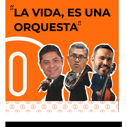
El Alcalde recordó que desde el anuncio de este programa
social “Lavanderías Gratuitas”, el mandatario estatal
manifestó el interés de que Soledad fuera de los primeros
municipios beneficiados, por lo que se expresó la
disposición del Ayuntamiento para colaborar en la
consolidación de este proyecto, el cual ahora comienza a
materializarse en un espacio del Sistema Municipal para
el Desarrollo Integral de la Familia (DIF) destinado al
bienestar de las familias.
“Esta lavandería representa un apoyo real para la economía
de las familias, porque les permitirá ahorrar tiempo y