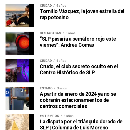
CIUDAD
4 años
Tornillo Vázquez, la joven estrella del
rap potosino
DESTACADAS
5 años
“SLP pasaría a semáforo rojo este
viernes”: Andreu Comas
CIUDAD
4 años
Crudo, el club secreto oculto en el
Centro Histórico de SLP
ESTADO
3 años
A partir de enero de 2024 ya no se
cobrarán estacionamientos de
centros comerciales
#4 TIEMPOS
4 años
La disputa por el triángulo dorado de
SLP | Columna de Luis Moreno