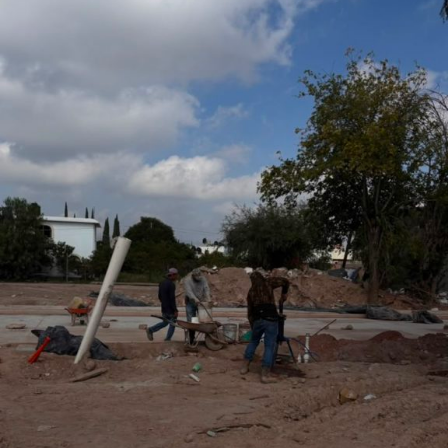
o que permitirá fortalecer la promoción turística y cultural
del municipio.
Por último, la presidenta concejal invitó a las y los
asistentes a visitar el stand de Villa de Pozos y conocer
la oferta que tiene el municipio, entre la que destacan su
gastronomía y sus tradiciones, como la emblemática
Procesión de los Cristos, una de las celebraciones que
forman parte de su identidad cultural.
También lee:
Villa de Pozos mantiene acciones por bailes
clandestinos