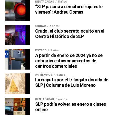
DESTACADAS
5 años
“SLP pasaría a semáforo rojo este
viernes”: Andreu Comas
CIUDAD
4 años
Crudo, el club secreto oculto en el
Centro Histórico de SLP
ESTADO
3 años
A partir de enero de 2024 ya no se
cobrarán estacionamientos de
centros comerciales
#4 TIEMPOS
4 años
La disputa por el triángulo dorado de
SLP | Columna de Luis Moreno
DESTACADAS
4 años
SLP podría volver en enero a clases
online