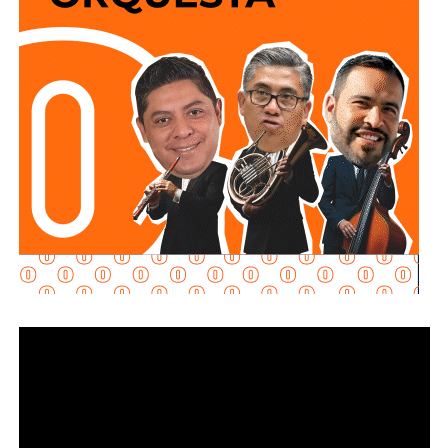
y que los puntos de conexión al sistema público sean
adecuados para garantizar un servicio seguro y eficiente.
Durante las inspecciones pueden determinarse medidas
preventivas y correctivas, para autorizar la incorporación
de nuevos desarrollos a la infraestructura hidráulica
metropolitana.
Con estas supervisiones
, el organismo fortalece la
planeación del crecimiento urbano y contribuye a que
las nuevas redes de agua potable y drenaje
ofrezcan
un servicio confiable a los habitantes.
También lee:
Interapas consolida el uso del recibo digital
con más de 60 mil envíos en una semana