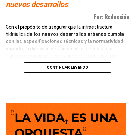
nuevos desarrollos
Por: Redacción
Con el propósito de asegurar que la infraestructura
hidráulica d
e los nuevos desarrollos urbanos cumpla
con las especificaciones técnicas y la normatividad
vigente
, la dirección de Construcción de Interapas
mantiene un programa permanente de supervisión en
fraccionamientos y centros de población que buscan
CONTINUAR LEYENDO
incorporarse a las redes de agua potable y drenaje.
Estas revisiones tienen como objetivo verificar que las
obras se ejecuten conforme a los proyectos autorizados,
que
las redes de agua potable y alcantarillado
cumplan con los estándares de c alidad,