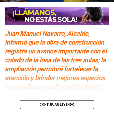
Juan Manuel Navarro, Alcalde,
informó que la obra de construcción
registra un avance importante con el
colado de la losa de las tres aulas; la
ampliación permitirá fortalecer la
atención y brindar mejores espacios
a pequeños en su formación inicial
Por: Redacción
CONTINUAR LEYENDO
Juan Manuel Navarro Muñiz, Alcalde de Soledad de
Graciano Sánchez,
impulsa el fortalecimiento de la