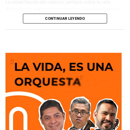
La rehabilitación del colector sanitario sobre la calle
Albino García avanza en su etapa final con los trabajos de
pavimentación por parte de la Dirección de Obras Públicas
CONTINUAR LEYENDO
del Ayuntamiento de San Luis Potosí, una vez que
Interapas
concluyó la sustitución de la infraestructura
sanitaria en esta importante vialidad.
La intervención consistió en la sustitución de 77 metros
de tubería de polietileno de alta densidad de 24 pulgadas,
en el tramo que comprende entre Ana María G. Costilla y
Josefa Ortiz de Domínguez en la colonia La Victoria,
fortaleciendo el funcionamiento de la red de drenaje en la
zona.
Cabe destacar que, esta rehabilitación mejora el desalojo
de las aguas residuales provenientes las colonias
Tequisquiapan, Valle de Tequisquiapan, Bugambilias y La
Victoria, beneficiando de forma directa a más de 500
habitantes. Además, reduce el riesgo de fugas y colapsos
en la red sanitaria, al contar con una infraestructura más