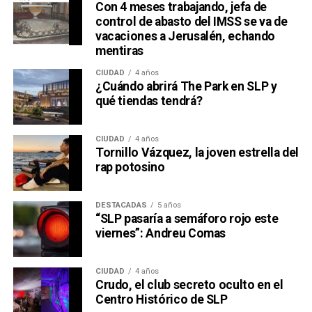
Con 4 meses trabajando, jefa de
control de abasto del IMSS se va de
vacaciones a Jerusalén, echando
mentiras
CIUDAD
4 años
¿Cuándo abrirá The Park en SLP y
qué tiendas tendrá?
CIUDAD
4 años
Tornillo Vázquez, la joven estrella del
rap potosino
DESTACADAS
5 años
“SLP pasaría a semáforo rojo este
viernes”: Andreu Comas
CIUDAD
4 años
Crudo, el club secreto oculto en el
Centro Histórico de SLP