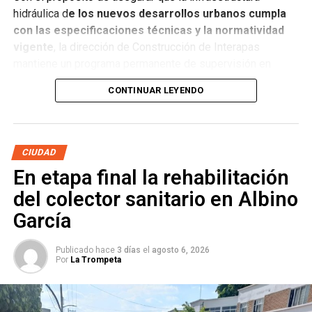
hidráulica d
e los nuevos desarrollos urbanos cumpla
con las especificaciones técnicas y la normatividad
vigente
, la dirección de Construcción de Interapas
mantiene un programa permanente de supervisión en
fraccionamientos y centros de población que buscan
CONTINUAR LEYENDO
incorporarse a las redes de agua potable y drenaje.
Estas revisiones tienen como objetivo verificar que las
obras se ejecuten conforme a los proyectos autorizados,
CIUDAD
que
las redes de agua potable y alcantarillado
En etapa final la rehabilitación
cumplan con los estándares de c alidad,
del colector sanitario en Albino
García
Publicado hace
3 días
el
agosto 6, 2026
Por
La Trompeta