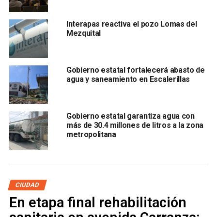
Interapas reactiva el pozo Lomas del
Mezquital
, utilizando el número de cuenta y código de verificación
Gobierno estatal fortalecerá abasto de
que aparecen en su recibo. En el caso de usuarios
agua y saneamiento en Escalerillas
industriales, el trámite debe realizarse de manera
presencial en las oficinas de Los Filtros.
Gobierno estatal garantiza agua con
Además,
durante junio continuarán los incentivos para
más de 30.4 millones de litros a la zona
realizar contratos sin costo en viviendas que ya
metropolitana
cuentan con infraestructura instalada
pero que aún no
han formalizado el servicio.
También lee:
Si Soledad se desincorpora del Interapas, se
CIUDAD
creará un nuevo organismo: Navarro
En etapa final rehabilitación
ARTÍCULOS RELACIONADOS:
ADEUDOS
AGUA