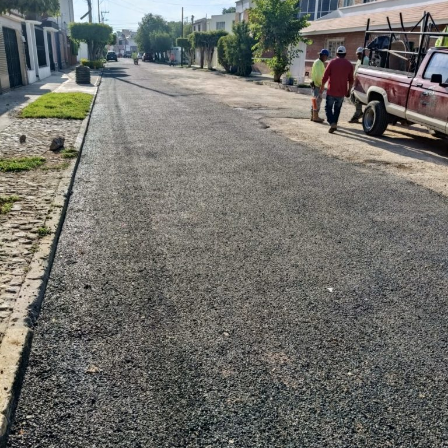
y que los puntos de conexión al sistema público sean
adecuados para garantizar un servicio seguro y eficiente.
Durante las inspecciones pueden determinarse medidas
preventivas y correctivas, para autorizar la incorporación
de nuevos desarrollos a la infraestructura hidráulica
metropolitana.
Con estas supervisiones
, el organismo fortalece la
planeación del crecimiento urbano y contribuye a que
las nuevas redes de agua potable y drenaje
ofrezcan
un servicio confiable a los habitantes.
También lee:
Interapas consolida el uso del recibo digital
con más de 60 mil envíos en una semana