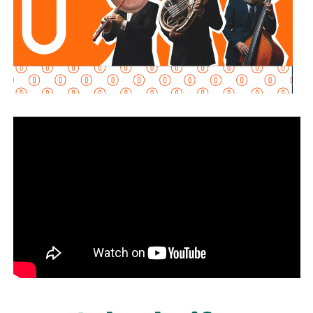
segura y eficiente.
Esta intervención, forma parque del tercer paquete de
obras prioritarias que realiza
Interapas
en diferentes
puntos de la Zona Metropolitana. La inversión aproximada
fue de 736 mil pesos, recursos que son posibles gracias
al pago oportuno de los usuarios, lo que permite al
organismo dar continuidad a proyectos que mejoren la
calidad de vida de la población.