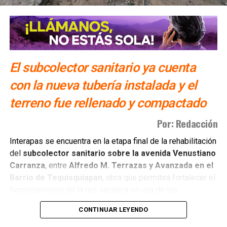
El subcolector sanitario ya cuenta
con la nueva tubería instalada y el
terreno fue rellenado y compactado
Por: Redacción
Interapas se encuentra en la etapa final de la rehabilitación
del
subcolector sanitario sobre la avenida Venustiano
Carranza
, entre
Alfredo M. Terrazas y Avanzada en el
Barrio de Tequisquiapan
, obra que permitirá fortalecer el
funcionamiento de la red sanitaria en una de las
principales vialidades de la ciudad.
CONTINUAR LEYENDO
Luego de avanzar en la excavación y colocación de la