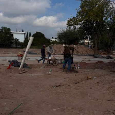
La obra representa
una inversión aproximada de 450 mil
750 pesos y forma parte del tercer paquete de obras
prioritarias de Interapas,
con el que el organismo
mantiene una renovación constante de la infraestructura
sanitaria en distintos puntos de la zona metropolitana.
Por la importancia de la avenida Venustiano Carranza
como vía de conexión entre el Centro Histórico y la zona
poniente, la intervención también beneficia a los usuarios
que diariamente transitan por este corredor, además de
los habitantes del Barrio de Tequisquiapan.
También lee:
Supervisa Interapas nuevos desarrollos para
garantizar infraestructura hidráulica de calidad