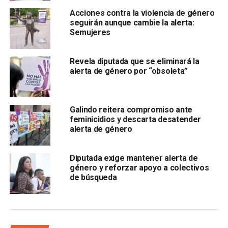
“Queremos que cada instancia sepa exactamente qué le
Acciones contra la violencia de género
toca hacer, sobre todo para saber que ya se hizo y para no
seguirán aunque cambie la alerta:
Semujeres
tener a las víctimas de un lado para otro”.
Revela diputada que se eliminará la
alerta de género por “obsoleta”
Julieta Méndez Salas insistió que las autoridades se
Galindo reitera compromiso ante
deben dar cuenta que
“es importante la distribución de
feminicidios y descarta desatender
personal capacitado en los centros, porque son
alerta de género
quienes van a desarrollar las mismas acciones de que
les corresponden, pero focalizado al trabajo con
Diputada exige mantener alerta de
mujeres”.
género y reforzar apoyo a colectivos
de búsqueda
También lee:
Alerta de Género en SLP: Sí hay dinero… pero
no resultados
ARTÍCULOS RELACIONADOS:
ALERTA DE GÉNERO
CJM