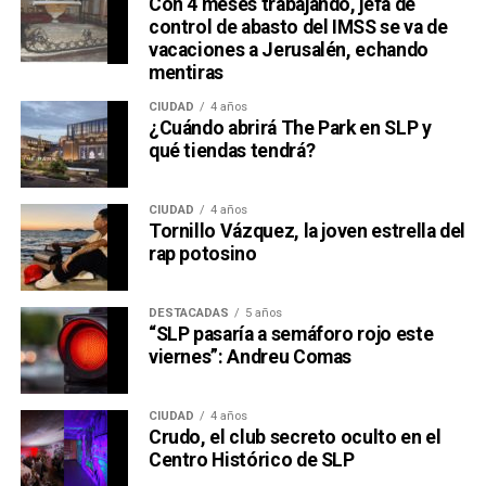
Con 4 meses trabajando, jefa de
control de abasto del IMSS se va de
vacaciones a Jerusalén, echando
mentiras
CIUDAD
4 años
¿Cuándo abrirá The Park en SLP y
qué tiendas tendrá?
CIUDAD
4 años
Tornillo Vázquez, la joven estrella del
rap potosino
DESTACADAS
5 años
“SLP pasaría a semáforo rojo este
viernes”: Andreu Comas
CIUDAD
4 años
Crudo, el club secreto oculto en el
Centro Histórico de SLP