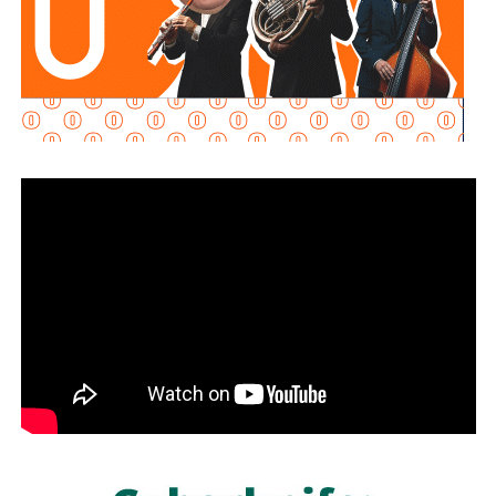
Zarazúa Martínez
indicó que existe una calificación
mínima para acreditar la evaluación y que, en caso de no
obtener el resultado requerido, el
Tribunal de Disciplina
iniciará los procedimientos correspondientes conforme a
la normativa vigente. Los jueces también tendrán la
posibilidad de
presentar nuevamente el examen.
La magistrada precisó que todo el proceso de evaluación
deberá quedar resuelto
durante este año
, cuando se
cumpla el
primer año de funciones
de los nuevos
jueces.