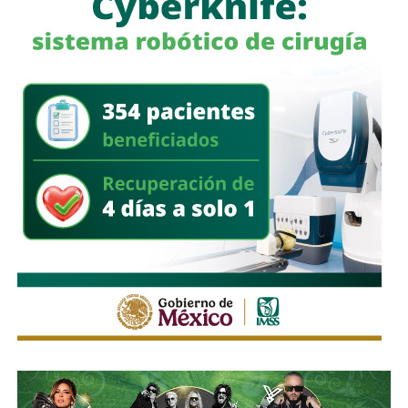
Sobre el desempeño de quienes fueron electos,
reconoció que el inicio de la
nueva integración judicial
implicó una curva de aprendizaje, ya que varios de los
jueces no tenían experiencia previa dentro del
Poder
Judicial
. No obstante, aseguró que existe
disposición
para capacitarse y cumplir con las responsabilidades del
cargo.
La
presidenta del Supremo Tribunal
insistió en que la
capacitación será una
prioridad
de su administración para
jueces, secretarios, actuarios y el resto del personal
judicial,
con el objetivo de
mejorar
el desempeño
institucional y la calidad de la impartición de justicia.
También lee:
Protección Civil advierte que puede clausurar
empresas por riesgos inminentes