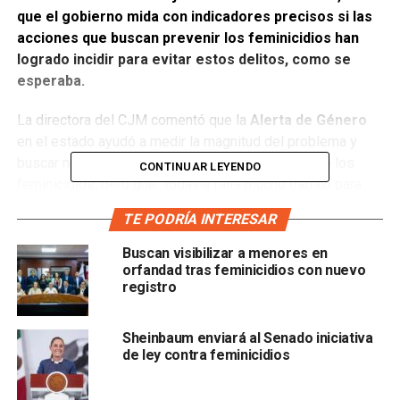
que el gobierno mida con indicadores precisos si las
acciones que buscan prevenir los feminicidios han
logrado incidir para evitar estos delitos, como se
esperaba.
La directora del CJM comentó que la
Alerta de Género
en el estado ayudó a medir la magnitud del problema y
buscar nuevas formas de prevenir el fenómeno de los
CONTINUAR LEYENDO
feminicidios, pero que “todavía falta mucho trabajo para
concientizar a los gobiernos municipales”.
TE PODRÍA INTERESAR
Buscan visibilizar a menores en
orfandad tras feminicidios con nuevo
registro
Julieta Méndez agregó que solicitar estos indicadores en
Sheinbaum enviará al Senado iniciativa
la Alerta de Género no es solo por cuestiones de revisión
de ley contra feminicidios
en lo funcional, sino que se busca establecer con claridad
qué es lo que le toca a cada institución y órgano: