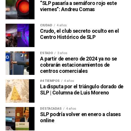
“SLP pasaría a semáforo rojo este
viernes”: Andreu Comas
CIUDAD
4 años
Crudo, el club secreto oculto en el
Centro Histórico de SLP
ESTADO
3 años
A partir de enero de 2024 ya no se
cobrarán estacionamientos de
centros comerciales
#4 TIEMPOS
4 años
La disputa por el triángulo dorado de
SLP | Columna de Luis Moreno
DESTACADAS
4 años
SLP podría volver en enero a clases
online