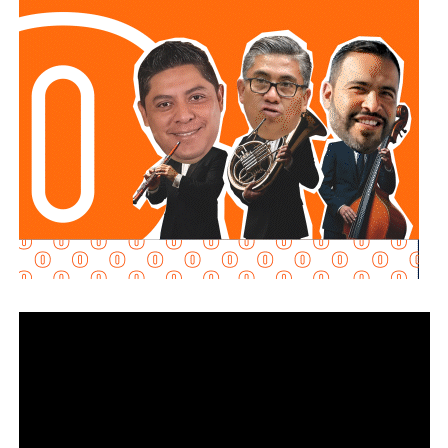
sector privado, el Mandatario Estatal destacó que esta
inversión permitirá reducir riesgos para el personal
operativo, atender con mayor rapidez situaciones de
emergencia y garantizar más seguridad y tranquilidad a las
familias potosinas.
Ricardo Gallardo reconoció la labor de la Secretaría de la
Defensa Nacional mediante la aplicación del Plan DN-III-E,
así como el trabajo del Heroico Cuerpo de Bomberos y de
las agrupaciones de salvamento y rescate, cuyos
integrantes, dijo, son auténticos héroes que protegen
diariamente la vida, la integridad y el patrimonio de la
población.