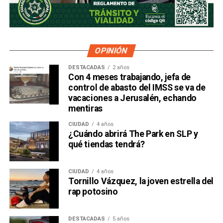
OPINIÓN
DESTACADAS
2 años
Con 4 meses trabajando, jefa de
control de abasto del IMSS se va de
vacaciones a Jerusalén, echando
mentiras
CIUDAD
4 años
¿Cuándo abrirá The Park en SLP y
qué tiendas tendrá?
CIUDAD
4 años
Tornillo Vázquez, la joven estrella del
rap potosino
DESTACADAS
5 años