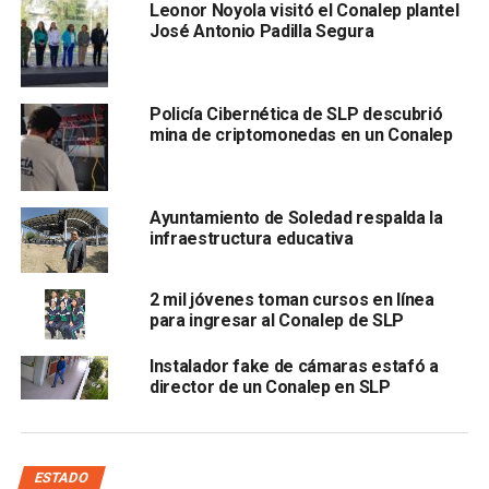
Aunado a lo anterior, la plataforma digital coadyuva en la
Leonor Noyola visitó el Conalep plantel
José Antonio Padilla Segura
seguridad escolar debido a que,
de manera automática,
registra la asistencia de los jóvenes al plantel,
lo que
permite tener certeza a los padres de familia de donde se
encuentran sus hijos, así como el avance académico en la
Policía Cibernética de SLP descubrió
mina de criptomonedas en un Conalep
educación media superior.
Ayuntamiento de Soledad respalda la
infraestructura educativa
2 mil jóvenes toman cursos en línea
para ingresar al Conalep de SLP
Instalador fake de cámaras estafó a
El director general de Conalep en el estado,
Mario García
director de un Conalep en SLP
Valdez,
señaló que ya se opera con esta Plataforma
Digital en 3 planteles, al tiempo de adelantar que en breve
se instalará el sistema para la totalidad de los planteles
en beneficio de los más de 5 mil alumnos.
ESTADO