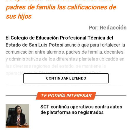
padres de familia las calificaciones de
sus hijos
Por: Redacción
El
Colegio de Educación Profesional Técnica del
Estado de San Luis Potosí
anunció que para fortalecer la
comunicación entre alumnos, padres de familia, docentes
y administrativos de los diferentes planteles ubicados en
las diversas regiones del estado, se mantiene la
operación de l
a Plataforma Digital “NedEra”.
CONTINUAR LEYENDO
Detallaron que dicha aplicación fortalece la interacción de
la comunidad escolar con s
eguimiento diario y en
TE PODRÍA INTERESAR
tiempo real en torno al registro de asistencias de los
SCT continúa operativos contra autos
alumnos, calificaciones, avisos y contenido
de plataforma no registrados
académico, que genera mensajes SMS para los
padres de familia.