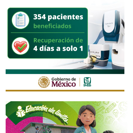
quién es el carril central de Chapultepec
, que en
realidad nadie lo sabe a ciencia cierta, otras en toda la
ciudad, las
que avisen que la ciclovía no es para que se
estacionen autos de los negocios de Carranza o
Himno Nacional
.
La Avenida Chapultepec tiene varias señales que indican
que el
límite de velocidad es de 50 km/h
, algunas casi
borradas -ahí te encargo, Ayuntamiento- pero en los
videos que circularon de autos voladores,
en ninguno de
los casos, la velocidad del vehículo estaba por debajo
del límite permitido