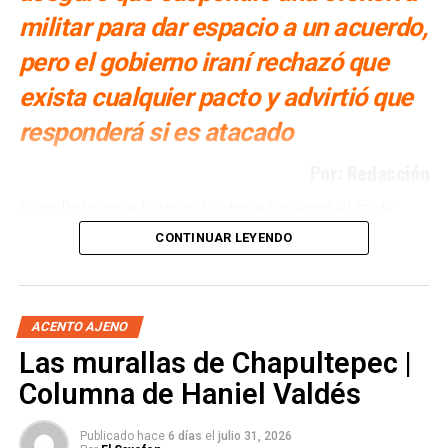
Azalea Judith Ortiz Rodríguez.
Su formación, así, estuvo ori entada a la música y la
militar para dar espacio a un acuerdo,
ingeniería lo que le permitiría unir esas disciplinas en sus
pero el gobierno iraní rechazó que
Los invitamos este miércoles 29 de octubre en la
futuras contribuciones en la música electroacústica de la
Cervecería San Luis a escuchar la charla sobre agua en el
que
sería pionero en América Latina destacando
exista cualquier pacto y advirtió que
tema de conectividad hídrica, que nos presentará la Dra.
además como compositor e investigador.
responderá si es atacado
Judith Ortiz.
Por: Redacción
El conflicto entre Estados Unidos e Irán entró el fin de
semana en una nueva fase de incertidumbre, luego de que
CONTINUAR LEYENDO
el presidente estadounidense,
Donald Trump, anunciara
la suspensión de un ataque militar previsto contra
Irán con el argumento de abrir una ventana para un
En 1964 construyó el primer sintetizador hecho en México,
acuerdo diplomático
. Sin embargo,
Teherán negó que
ACENTO AJENO
el Ominifón, uno de los primeros sistemas de sintetizador
También lee:
Tradición potosina en Altas Energías,
exista cualquier negociación o pacto sobre la
Las murallas de Chapultepec |
didáctico, que anticipó la idea de la tecnología musical
reconocimiento a Jürgen Engelfried | Columna de J.R.
reapertura del estrecho de Ormuz.
Columna de Haniel Valdés
como herramienta educativa y creativa.
Martínez/Dr. Flash
Trump afirmó que decidió detener la ofensiva tras
Publicado hace
6 días
el
julio 31, 2026
En el Conservatorio Nacional de México fundaría en
conversaciones con aliados de Medio Oriente y expresó