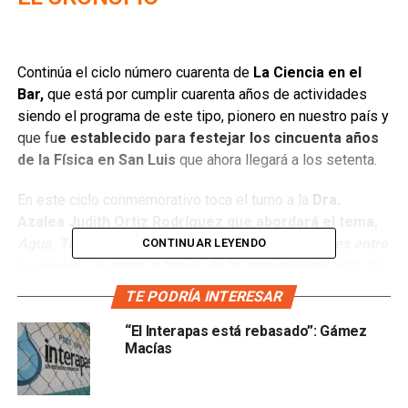
Continúa el ciclo número cuarenta de
La Ciencia en el
Bar,
que está por cumplir cuarenta años de actividades
siendo el programa de este tipo, pionero en nuestro país y
que fu
e establecido para festejar los cincuenta años
de la Física en San Luis
que ahora llegará a los setenta.
En este ciclo conmemorativo toca el turno a la
Dra.
Azalea Judith Ortiz Rodríguez que abordará el tema,
Agua, Territorio y Sociedad: construyendo puentes entre
CONTINUAR LEYENDO
la ciencia y la gente a través de la conectividad
; tema por
demás interesante e importante pues aborda el problema
TE PODRÍA INTERESAR
del agua, sustancia vital para la vida y el desarrollo de
nuestras sociedades.
“El Interapas está rebasado”: Gámez
Macías
En anteriores sesiones de La Ciencia en el Bar, se ha
tratado este tema y ahora la Dra. Ortiz nos presentará