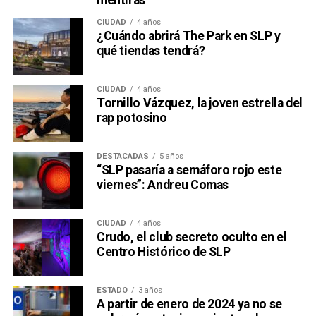
mentiras
CIUDAD
4 años
¿Cuándo abrirá The Park en SLP y
qué tiendas tendrá?
CIUDAD
4 años
Tornillo Vázquez, la joven estrella del
rap potosino
DESTACADAS
5 años
“SLP pasaría a semáforo rojo este
viernes”: Andreu Comas
CIUDAD
4 años
Crudo, el club secreto oculto en el
Centro Histórico de SLP
ESTADO
3 años
A partir de enero de 2024 ya no se