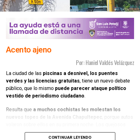
cerrado mientras continúen las hostilidades de Estados
en el 2008.
Unidos.
El ministro de Relaciones Exteriores de Irán,
Abbas
Araqchi
, sostuvo que su país responderá a cualquier
nueva agresión, mientras medios cercanos a la Guardia
Revolucionaria respaldaron la postura oficial y descartaron
Acento ajeno
cualquier negociación en curso.
Por: Haniel Valdés Velázquez
La tensión en la región se mantiene elevada después de
cinco meses de enfrentamientos entre Estados Unidos,
La ciudad de las
piscinas a desnivel, los puentes
También lee:
Una figura representativa de la literatura
Israel e Irán, un conflicto que ha afectado el tránsito
verdes y las licencias gratuitas
, tiene un nuevo debate
potosina, Ramón F. Gamarra | Columna de J.R. Martínez/Dr.
marítimo en el Golfo Pérsico, el mercado energético y la
público, que lo mismo
puede parecer ataque político
Flash
estabilidad de Medio Oriente.
vestido de periodismo ciudadano
.
También lee:
Zelensky pide más defensas aéreas tras
Resulta que
a muchos cochistas les molestan los
nuevo bombardeo ruso sobre Kiev
nuevos topes de la Avenida Chapultepec
, porque autos
volaron sobre ellos en su primera noche. Los quejosos
voladores aducen a través de reportes, que aún los topes
CONTINUAR LEYENDO
no estaba bien señalados; lo cierto es que
quien va a la