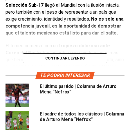
Selección Sub-17
llegó al Mundial con la ilusión intacta,
pero también con el peso de representar a un país que
exige crecimiento, identidad y resultados.
No es solo una
competencia juvenil, es la oportunidad de demostrar
que el talento mexicano está listo para dar el salto.
El torneo comenzó con un
tropiezo doloroso ante
Corea del Norte
. Fue un golpe que dejó lecciones más
CONTINUAR LEYENDO
que heridas. Pero lo más importante no fue la derrota, sino
la reacción
. En el siguiente encuentro, frente a
Países
Bajos
,
México mostró carácter, temple y una madurez
TE PODRÍA INTERESAR
poco común para su edad.
Ese triunfo ajustado cambió
El último partido | Columna de Arturo
por completo la atmósfera del grupo y reavivó la
Mena “Nefrox”
confianza.
Con el paso de los partidos, la selección se reencontró
El padre de todos los clásicos | Columna
con su mejor versión:
ordenada en defensa, solidaria en
de Arturo Mena “Nefrox”
el medio campo y valiente al frente.
Las jugadoras
comenzaron a jugar con una convicción distinta, sabiendo