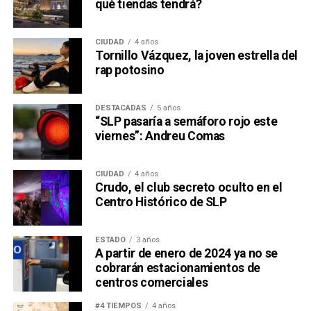
qué tiendas tendrá?
CIUDAD
4 años
Tornillo Vázquez, la joven estrella del
rap potosino
DESTACADAS
5 años
“SLP pasaría a semáforo rojo este
viernes”: Andreu Comas
CIUDAD
4 años
Crudo, el club secreto oculto en el
Centro Histórico de SLP
ESTADO
3 años
A partir de enero de 2024 ya no se
cobrarán estacionamientos de
centros comerciales
#4 TIEMPOS
4 años