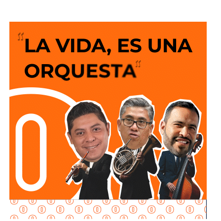
Por primera vez una obra vial a nivel de la calle ocupa
portadas y titulares en los medios, porque
para los
ingenieros viales o expertos de turno la solución
siempre es que el peatón suba y baje 200 escalones
de horribles estructuras de hierro
o que los autos
sigan a 100 km/h sobre un puente o paso a desnivel.
No soy un experto en ingeniería urbana, por lo que no
pretendo entrar en detalles técnicos de si está bien o mal
hecho, por eso me centro en los
debates que quieren
forzar las páginas de Facebook
que se llaman medios
de prensa.
Pocas veces he visto medios cuestionar la constante
construcción de estructura cochista que lejos de mejorar la
movilidad, como dicen los boletines oficiales, tienden
solamente a
favorecer la velocidad
.
¿Quién se acuerda de los peatones? ¿Quién piensa
en el que quiere cruzar la calle sin tener que subirse