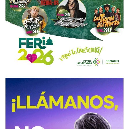
viales municipales que no anunciaron a tiempo el tope
y no colocaron la señal hasta que ya estaba listo el muro
de los tormentos.
Sigue existiendo tardanza por parte de estas mismas
autoridades para
repintar o rescatar las señales que
no solo ahí, sino en toda la ciudad, están mal pintadas,
opacas, mal colocadas o tapadas por árboles
.
Los medios que
compartieron videos, que criticaron al
gobierno municipal, que incitaron al odio de
conductores hacia peatones
(como si eso no fuera pan
de cada día), ¿por qué no acompañaron sus post con un
“circule con cuidado”, “cumpla con lo establecido”,
“respete al peatón”?
A mis colegas de los medios: falta para el 2027, no
empecemos desde ya a
querer caerle mejor al que
todavía no saben si va a seguir en el poder
, hagamos