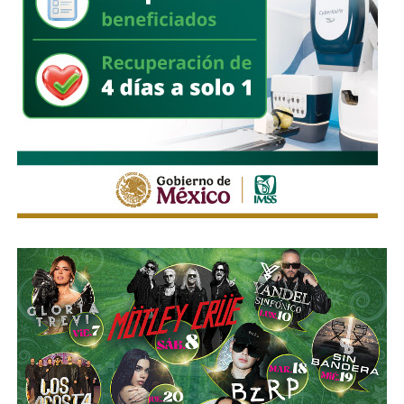
estacionen autos de los negocios de Carranza o
Himno Nacional
.
La Avenida Chapultepec tiene varias señales que indican
que el
límite de velocidad es de 50 km/h
, algunas casi
borradas -ahí te encargo, Ayuntamiento- pero en los
videos que circularon de autos voladores,
en ninguno de
los casos, la velocidad del vehículo estaba por debajo
del límite permitido
.
Sí hubo un fallo grande por parte de las
autoridades