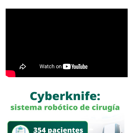
a un gigante de hierro de más de 6 metros de altura?
Antes de que lo invada un pensamiento clasista,
whitexican o retrógrado y termine llamando “pobre” al que
camina, tómese los 30 minutos que tarda en cada
semáforo para respirar y léame con la mente un poco
menos cerrada.
Las primeras quejas llegaron porque
no había señalética
para avisarle a los conductores que había una barda
en medio de la calle
, pero la mayoría de los que piden la
señal con el aviso son los mismos que, a propósito, no
ven las que sí están, esas que indican un máximo en la
velocidad, o
ser cortés con los peatones que intentan
cruzar
.
Señales faltan más, como una que indique para qué o
quién es el carril central de Chapultepec
, que en
realidad nadie lo sabe a ciencia cierta, otras en toda la
ciudad, las
que avisen que la ciclovía no es para que se