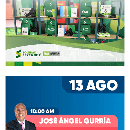
oportunamente a los usuarios de las vialidades.
Ya aprovechando,
revisen las señales de tránsito de la
zona, que necesitan mantenimiento
, y luego dense una
vuelta por la ciudad:
hay banquetas que son
estacionamientos, hay ciclovías intransitables, hay
peatones en riesgo
porque los conductores no siguen el
reglamento.
En pocas palabras,
bajemos todos la velocidad… en
todo, hay topes
.
También lee:
Arrancó la carrera, todos la van perdiendo |
Columna de Haniel Valdés