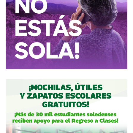
periodismo útil, no crítica en busca de likes.
Conductores:
respeten al peatón.
Peatones:
no usen el
móvil mientras cruzan las calles, ni intenten ganarle al
semáforo.
Ciclistas:
hay solo 3 ciclovías, pero usémoslas
correctamente.
Autoridades:
hagan su trabajo, pero háganlo bien, y no
descuiden lo que hicieron antes por centrarse solo en
obras nuevas.
Gobierno estatal:
la obra municipal es para que las
personas se sientan más seguras entrando a un parque
bajo su cuidado, para evitar accidentes en una calle, de una
ciudad que también es parte del estado.
Gobierno municipal:
no se apresuren por hacer cosas
solo de cara a la contienda electoral, échenle ganas y
háganlas bien, respeten los tiempos, informen