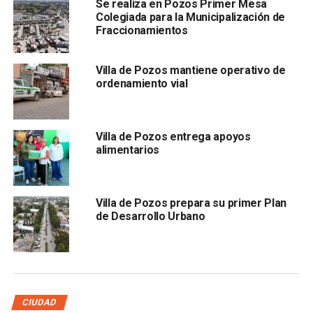
Se realiza en Pozos Primer Mesa
Colegiada para la Municipalización de
Fraccionamientos
Villa de Pozos mantiene operativo de
ordenamiento vial
Además, afirmó que gracias al respaldo del Gobierno del
Estado,
Villa de Pozos h
a logrado mejorar la calidad de
vida de sus residentes y trabajará en proyectos de apoyo
Villa de Pozos entrega apoyos
a la población, con el propósito de ofrecerles una mejor
alimentarios
calidad de vida.
ARTÍCULOS RELACIONADOS:
Villa de Pozos prepara su primer Plan
DIRECCIÓN DE DESARROLLO SOCIAL
VILLA DE POZOS
de Desarrollo Urbano
SIGUIENTE
En Soledad continúa limpieza de rejillas pluviales
NO TE PIERDAS
Ayuntamiento y Club Rotario implementan campaña
ecológica “Cero Colillas”
CIUDAD