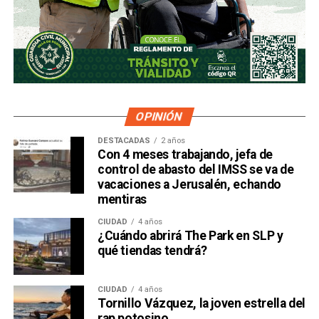
OPINIÓN
DESTACADAS
2 años
Con 4 meses trabajando, jefa de
control de abasto del IMSS se va de
vacaciones a Jerusalén, echando
mentiras
CIUDAD
4 años
¿Cuándo abrirá The Park en SLP y
qué tiendas tendrá?
CIUDAD
4 años
Tornillo Vázquez, la joven estrella del
rap potosino