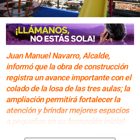
Juan Manuel Navarro, Alcalde,
informó que la obra de construcción
registra un avance importante con el
colado de la losa de las tres aulas; la
ampliación permitirá fortalecer la
atención y brindar mejores espacios
a pequeños en su formación inicial
Por: Redacción