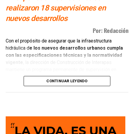
realizaron 18 supervisiones en
nuevos desarrollos
Por: Redacción
Con el propósito de asegurar que la infraestructura
hidráulica d
e los nuevos desarrollos urbanos cumpla
con las especificaciones técnicas y la normatividad
vigente
, la dirección de Construcción de Interapas
mantiene un programa permanente de supervisión en
fraccionamientos y centros de población que buscan
CONTINUAR LEYENDO
incorporarse a las redes de agua potable y drenaje.
Estas revisiones tienen como objetivo verificar que las
obras se ejecuten conforme a los proyectos autorizados,
que
las redes de agua potable y alcantarillado
cumplan con los estándares de c alidad,