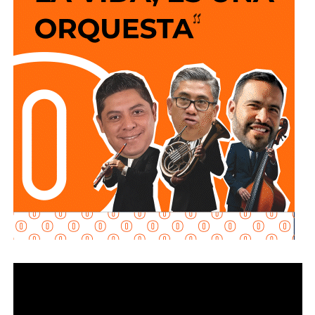
y que los puntos de conexión al sistema público sean
adecuados para garantizar un servicio seguro y eficiente.
Durante las inspecciones pueden determinarse medidas
preventivas y correctivas, para autorizar la incorporación
de nuevos desarrollos a la infraestructura hidráulica
metropolitana.
Con estas supervisiones
, el organismo fortalece la
planeación del crecimiento urbano y contribuye a que
las nuevas redes de agua potable y drenaje
ofrezcan
un servicio confiable a los habitantes.
También lee:
Interapas consolida el uso del recibo digital