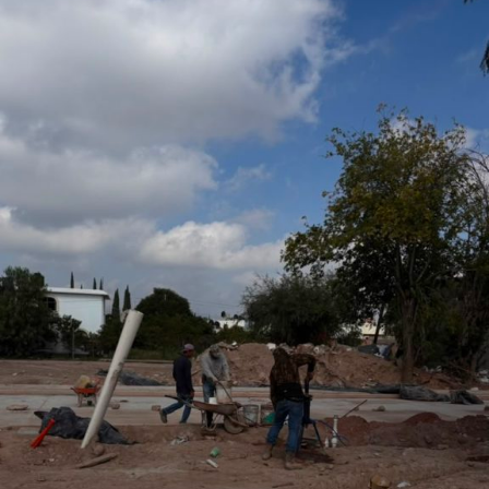
San Luis Potosí, l
o que permitirá fortalecer la promoción turística y cultural
del municipio.
Por último, la presidenta concejal invitó a las y los
asistentes a visitar el stand de Villa de Pozos y conocer
la oferta que tiene el municipio, entre la que destacan su
gastronomía y sus tradiciones, como la emblemática
Procesión de los Cristos, una de las celebraciones que
forman parte de su identidad cultural.
También lee:
Villa de Pozos mantiene acciones por bailes