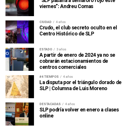
“SLP pasaría a semáforo rojo este
viernes”: Andreu Comas
CIUDAD
4 años
Crudo, el club secreto oculto en el
Centro Histórico de SLP
ESTADO
3 años
A partir de enero de 2024 ya no se
cobrarán estacionamientos de
centros comerciales
#4 TIEMPOS
4 años
La disputa por el triángulo dorado de
SLP | Columna de Luis Moreno
DESTACADAS
4 años
SLP podría volver en enero a clases
online