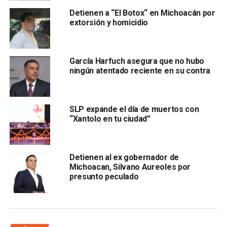
quienes se les argumentó que el cabello sería donado.
Detienen a “El Botox“ en Michoacán por
extorsión y homicidio
Por su parte, l
a Secretaría de Educación en el Estado,
reprobó los actos ocurridos al interior de la Escuela
Normal de Educación Física,
García Harfuch asegura que no hubo
ningún atentado reciente en su contra
SLP expande el día de muertos con
“Xantolo en tu ciudad”
que de acuerdo a una denuncia pública, tuvieron lugar el
Detienen al ex gobernador de
pasado 9 de septiembre, cuando un grupo de estudiantes
Michoacan, Silvano Aureoles por
presunto peculado
fue trasquilado como parte de una “novatada”.
Alberto Frutis Solís
, secretario de Educación,
ha
instruido realizar una investigación a fondo
para
conocer los hechos, los afectados y a los responsables,