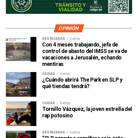
OPINIÓN
DESTACADAS
2 años
Con 4 meses trabajando, jefa de
control de abasto del IMSS se va de
vacaciones a Jerusalén, echando
mentiras
CIUDAD
4 años
¿Cuándo abrirá The Park en SLP y
qué tiendas tendrá?
CIUDAD
4 años
Tornillo Vázquez, la joven estrella del
rap potosino
DESTACADAS
5 años