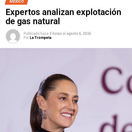
MÉXICO
de tal suerte que se puedan deslindar responsabilidades
Expertos analizan explotación
y aplicar las sanciones que marca el reglamento.
de gas natural
Publicado hace
3 horas
el
agosto 6, 2026
Por
La Trompeta