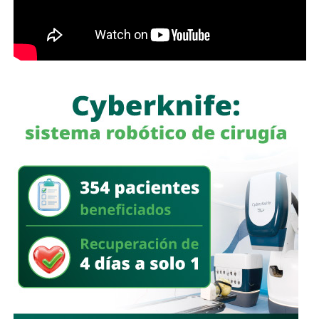
, sin pronunciarse en algún sentido sobre establecer una
regulación específica para los medios de comunicación.
El debate cobra relevancia en un escenario en el que las
redes sociales han multiplicado la velocidad con la que
circula la información, pero también la facilidad con la que
pueden difundirse contenidos falsos, manipulados o sin
sustento.
Para Sheinbaum,
la responsabilidad de los periodistas
pasa por mantener estándares éticos y apegarse a la
verdad.
Para González, una de las garantías
fundamentales del ejercicio periodístico debe ser que
quien publica una información se haga responsable de ella
mediante su firma.
Por ahora, la postura expresada por la senadora es clara:
libertad de expresión sí, pero también periodistas que
den la cara por lo que publican
.