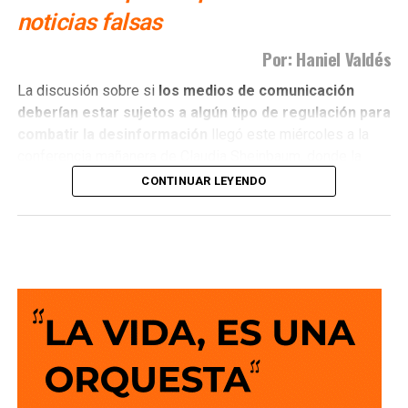
noticias falsas
Por: Haniel Valdés
La discusión sobre si
los medios de comunicación
deberían estar sujetos a algún tipo de regulación para
combatir la desinformación
llegó este miércoles a la
conferencia mañanera de Claudia Sheinbaum, donde la
presidenta hizo un llamado a que quienes ejercen el
CONTINUAR LEYENDO
periodismo actúen con ética y apego a la verdad.
El planteamiento abrió nuevamente un debate que no es
nuevo, pero que sigue generando posiciones encontradas:
¿cómo combatir la circulación de noticias falsas y la
desinformación sin convertir una regulación de los
medios en una herramienta para limitar la libertad de
expresión?
En ese contexto, la senadora Ruth González fue