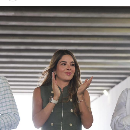
” desarrollado con el objetivo de encontrar líneas
procesales que permitan el esclarecimiento de los
hechos.
Este arresto reactiva el proceso en contra de
Aguirre
Rivero
, quien ocupó la gubernatura de la entidad desde
2011
y presentó su renuncia al cargo en
2014
, derivado de
la crisis institucional originada por la
desaparición
de los
normalistas. Desde el inicio de las primeras carpetas de
investigación, el exmandatario
negó reiteradamente
estar implicado en el caso que hoy motiva su detención.