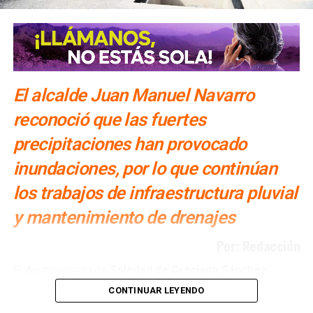
El alcalde Juan Manuel Navarro
reconoció que las fuertes
precipitaciones han provocado
inundaciones, por lo que continúan
los trabajos de infraestructura pluvial
y mantenimiento de drenajes
Por: Redacción
El Ayuntamiento de
Soledad de Graciano Sánchez
realiza obras de
drenaje pluvial y reparación de
CONTINUAR LEYENDO
infraestructura sanitaria en distintos puntos del