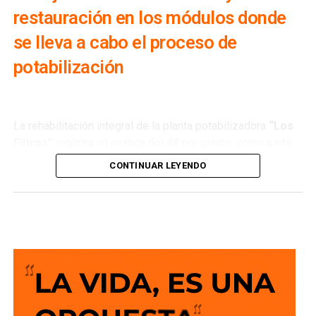
restauración en los módulos donde
se lleva a cabo el proceso de
potabilización
La rehabilitación integral de la planta potabilizadora
“Los
Filtros”
registra un avance del 48 por ciento, como parte
de los trabajos que realiza
Interapas
para modernizar una
CONTINUAR LEYENDO
de las principales fuentes de abastecimiento de agua
potable de la zona metropolitana.
Esta planta recibe agua proveniente de la
presa San José
y su rehabilitación permitirá recuperar su capacidad de
operación, optimizar el proceso de potabilización y
ofrecer un servicio más confiable para miles de familias.
La semana pasada concluyeron los trabajos de
mantenimiento y restauración en los módulos donde se