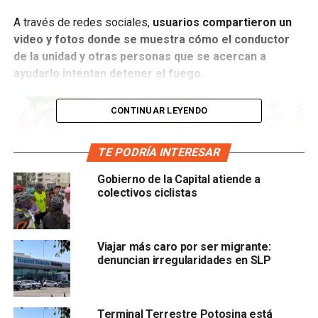
A través de redes sociales,
usuarios compartieron un
video y fotos donde se muestra cómo el conductor
de la unidad y otras personas que se acercan a
ayudarlo intentan detener el fuego.
CONTINUAR LEYENDO
TE PODRÍA INTERESAR
Gobierno de la Capital atiende a
colectivos ciclistas
El incidente se registró cerca de las 17:00 horas del día de
hoy y no se tiene conocimiento de que haya heridos.
Viajar más caro por ser migrante:
denuncian irregularidades en SLP
Terminal Terrestre Potosina está