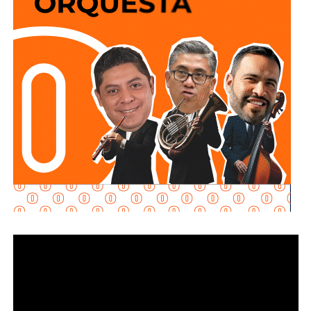
lleva a cabo el proceso de potabilización del agua, para
continuar con la limpieza y mantenimiento integral de las
instalaciones de la planta.
La siguiente etapa contempla el equipamiento de los
tanques de floculación y sedimentación, donde las
partículas e impurezas que contiene el agua se agrupan y
posteriormente se depositan en el fondo, permitiendo
separar el agua más clara para que continúe con las
etapas de filtración y desinfección antes de su
distribución.
Con estas acciones,
Interapas
fortalece la infraestructura