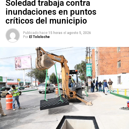
Soledad trabaja contra
moverla a Coronel Romero
inundaciones en puntos
NO TE PIERDAS
Denuncian ola de robos en el estacionamiento del
críticos del municipio
Inpode en SLP
Publicado hace
15 horas
el
agosto 5, 2026
Por
El Tololoche