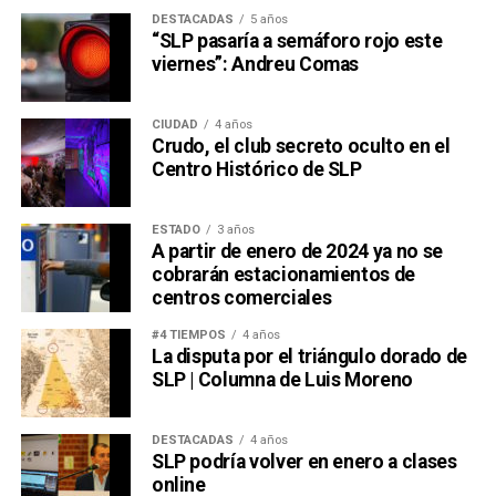
DESTACADAS
5 años
“SLP pasaría a semáforo rojo este
viernes”: Andreu Comas
CIUDAD
4 años
Crudo, el club secreto oculto en el
Centro Histórico de SLP
ESTADO
3 años
A partir de enero de 2024 ya no se
cobrarán estacionamientos de
centros comerciales
#4 TIEMPOS
4 años
La disputa por el triángulo dorado de
SLP | Columna de Luis Moreno
DESTACADAS
4 años
SLP podría volver en enero a clases
online