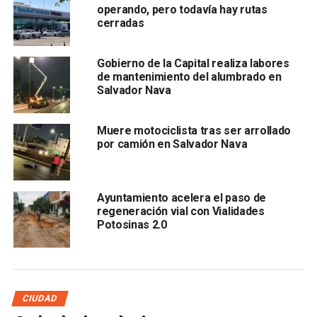
operando, pero todavía hay rutas
cerradas
Gobierno de la Capital realiza labores
de mantenimiento del alumbrado en
Salvador Nava
Muere motociclista tras ser arrollado
por camión en Salvador Nava
Ayuntamiento acelera el paso de
También lee:
FGR reactivará investigación por incendio en
regeneración vial con Vialidades
la Guardería ABC
Potosinas 2.0
ARTÍCULOS RELACIONADOS:
INCENDIO TAXI
SALVADOR NAVA
TERMINAL TERRESTRE POTOSINA
SIGUIENTE
CIUDAD
Se cae la ciclovía en la Calzada de Gpe; podrían