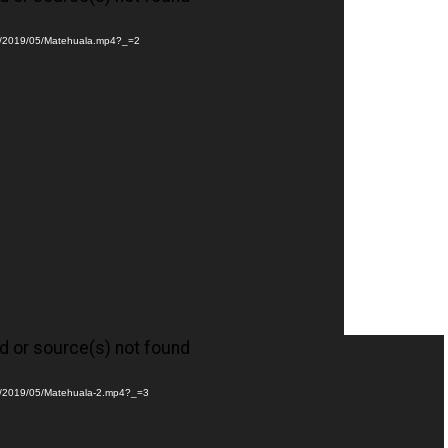
ads/2019/05/Matehuala.mp4?_=2
d or source(s) not found
ads/2019/05/Matehuala-2.mp4?_=3