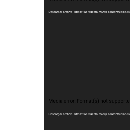
de
vídeo
Descargar archivo: https://laorquesta.mx/wp-content/uplo
Reproductor
Media error: Format(s) not supporte
de
vídeo
Descargar archivo: https://laorquesta.mx/wp-content/uplo