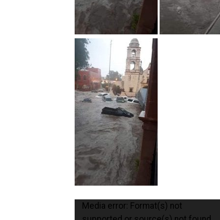
Reproductor
Media error: Format(s) not
de
supported or source(s) not found