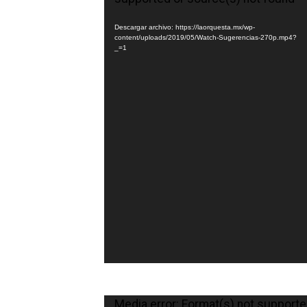
vídeo
Descargar archivo: https://laorquesta.mx/wp-
content/uploads/2019/05/Watch-Sugerencias-270p.mp4?
_=1
Reproductor
Media error: Format(s) not supporte