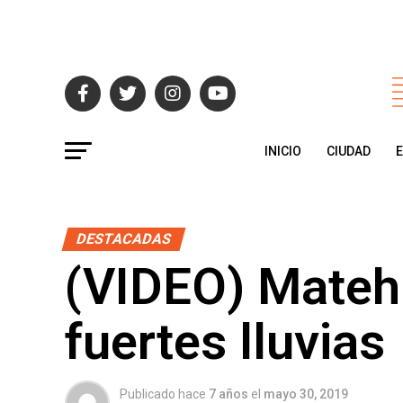
INICIO
CIUDAD
DESTACADAS
(VIDEO) Mateh
fuertes lluvias
Publicado hace
7 años
el
mayo 30, 2019