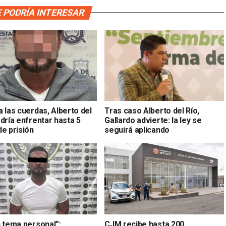
 PODRÍA INTERESAR
 las cuerdas, Alberto del
Tras caso Alberto del Río,
dría enfrentar hasta 5
Gallardo advierte: la ley se
de prisión
seguirá aplicando
n tema personal”:
CJM recibe hasta 200