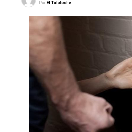
Por
El Tololoche