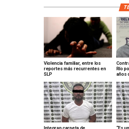
TE
Violencia familiar, entre los
Contra
reportes más recurrentes en
Río po
SLP
años 
Integran carpeta de
“Es u