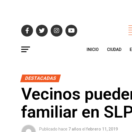
INICIO
CIUDAD
DESTACADAS
Vecinos pueden
familiar en SLP
Publicado hace
7 años
el
febrero 11, 2019