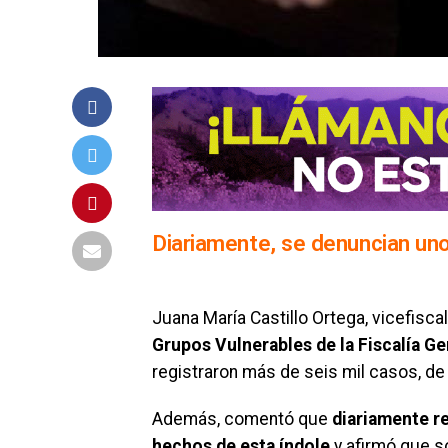
Diariamente, se denuncian uno
Juana María Castillo Ortega, vicefisca
Grupos Vulnerables de la Fiscalía Ge
registraron más de seis mil casos, de e
Además, comentó que
diariamente r
hechos de esta índole
y afirmó que so