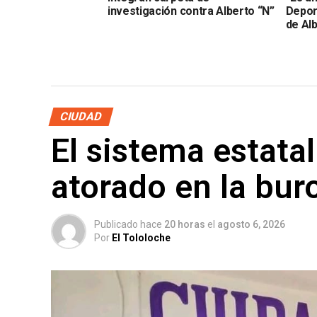
investigación contra Alberto “N”
Depor
de Alb
CIUDAD
El sistema estata
atorado en la bur
Publicado hace
20 horas
el
agosto 6, 2026
Por
El Tololoche