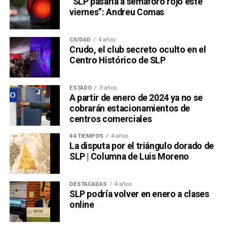
“SLP pasaría a semáforo rojo este
viernes”: Andreu Comas
CIUDAD
4 años
Crudo, el club secreto oculto en el
Centro Histórico de SLP
ESTADO
3 años
A partir de enero de 2024 ya no se
cobrarán estacionamientos de
centros comerciales
#4 TIEMPOS
4 años
La disputa por el triángulo dorado de
SLP | Columna de Luis Moreno
DESTACADAS
4 años
SLP podría volver en enero a clases
online