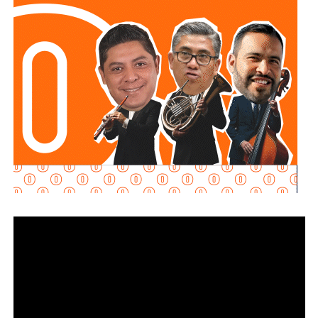
inversión permitirá reducir riesgos para el personal
operativo, atender con mayor rapidez situaciones de
emergencia y garantizar más seguridad y tranquilidad a las
familias potosinas.
Ricardo Gallardo reconoció la labor de la Secretaría de la
Defensa Nacional mediante la aplicación del Plan DN-III-E,
así como el trabajo del Heroico Cuerpo de Bomberos y de
las agrupaciones de salvamento y rescate, cuyos
integrantes, dijo, son auténticos héroes que protegen
diariamente la vida, la integridad y el patrimonio de la
población.