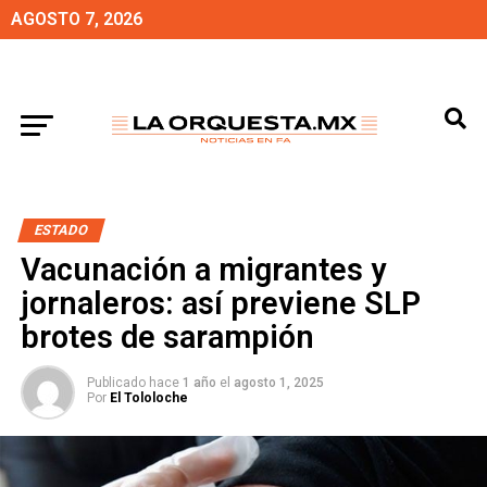
AGOSTO 7, 2026
ESTADO
Vacunación a migrantes y
jornaleros: así previene SLP
brotes de sarampión
Publicado hace
1 año
el
agosto 1, 2025
Por
El Tololoche