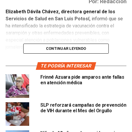
Por: Redacción
Elizabeth Dávila Chávez, directora general de los
Servicios de Salud en San Luis Potosí,
informó que se
ha intensificado la estrategia de vacunación contra el
sarampión y otras enfermedades prevenibles, con
especial atención a poblaciones vulnerables como
jornaleros y personas migrantes.
CONTINUAR LEYENDO
Dávila Chávez explicó que las acciones de campo han
TE PODRÍA INTERESAR
permitido atender directamente a estos sectores, con el
objetivo de proteger su salud y prevenir posibles cadenas
Frinné Azuara pide amparos ante fallas
de transmisión: “Vacunamos a jornaleros, vacunamos a
en atención médica
migrantes… con la finalidad de que estén protegidos y que
no lleven ni traigan el padecimiento.”
SLP reforzará campañas de prevención
En cuanto a posibles casos sospechosos, detalló que los
de VIH durante el Mes del Orgullo
Servicios de Salud han activado el protocolo de
enfermedad febril exantemática
, que permite clasificar
y estudiar a los menores que presentan erupciones en la