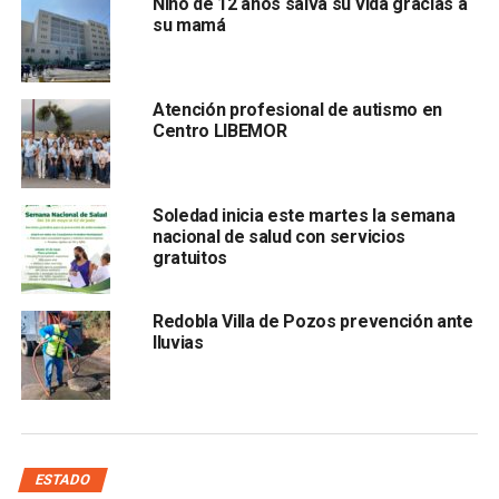
Niño de 12 años salva su vida gracias a
piel. A la fecha,
no se han confirmado casos de
su mamá
sarampión
Atención profesional de autismo en
Centro LIBEMOR
Soledad inicia este martes la semana
nacional de salud con servicios
gratuitos
ni de otras enfermedades como varicela, y
solo un caso
sospechoso permanece bajo observación
.
Redobla Villa de Pozos prevención ante
La funcionaria celebró el respaldo de la
Red de
lluvias
Municipios por la Salud
, que ha facilitado el despliegue
de
ferias de salud
en distintos puntos del estado. Estas
jornadas incluyen no solo la vacuna contra el sarampión,
sino otros biológicos disponibles para niñas, niños y
adultos.
ESTADO