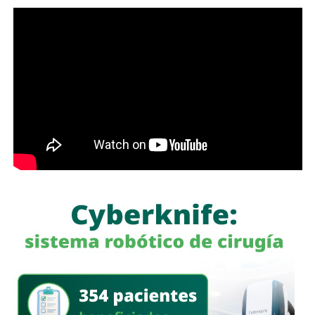
Señaló que esta medida se encuentra contemplada dentro
de estándares internacionales de seguridad vial, entre
ellos los establecidos en la
Convención de Viena sobre
la Circulación Vial, d
e la que México forma parte, y tiene
como finalidad reducir los factores de riesgo asociados
con la circu lación de motocicletas.
La legisladora destacó que, la Ley General de Movilidad y
Seguridad Vial establece la obligación de las autoridades
competentes de implementar medidas preventivas
orientadas a disminuir los factores de riesgo y garantizar,
en la mayor medida posible, la protección de la vida y la
integridad física de las personas durante sus
desplazamientos por las vías públicas.