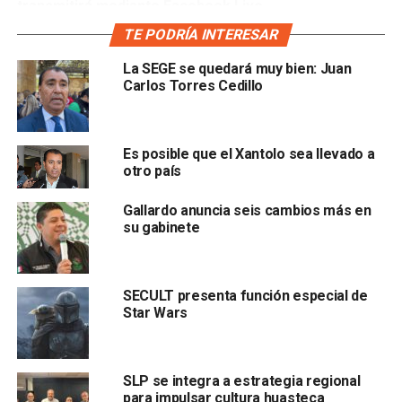
transmitirá mediante Facebook Live
RealdeCatorceJazzFest.
TE PODRÍA INTERESAR
La SEGE se quedará muy bien: Juan
Carlos Torres Cedillo
Es posible que el Xantolo sea llevado a
otro país
Gallardo anuncia seis cambios más en
Las fechas de reprogramación de actividades culturales
su gabinete
de forma presencial se darán a conocer por los distintos
espacios con los que cuenta la Secretaría de Cultura en
San Luis Potosí, como redes sociales institucionales, la
SECULT presenta función especial de
App “SLP Cultura” disponible para dispositivos móviles
Star Wars
Android como iOS, y en medios de información y
comunicación.
SLP se integra a estrategia regional
Lee también
:
“SLP requiere decisiones fuertes para
para impulsar cultura huasteca