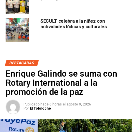
resolver crisis”: Galindo
ARTÍCULOS RELACIONADOS:
SECULT
UNIDOS POR EL JAZZ
SECULT celebra a la niñez con
actividades lúdicas y culturales
SIGUIENTE
“Autoridades federales no han considerado segunda
dosis de CanSino para docentes”: Gabino Morales
NO TE PIERDAS
“SLP requiere decisiones fuertes para resolver
crisis”: Galindo
DESTACADAS
Enrique Galindo se suma con
Rotary International a la
promoción de la paz
Publicado hace
6 horas
el
agosto 9, 2026
Por
El Tololoche