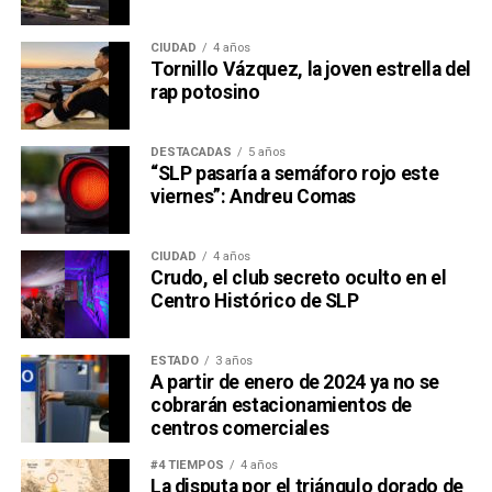
CIUDAD
4 años
Tornillo Vázquez, la joven estrella del
rap potosino
DESTACADAS
5 años
“SLP pasaría a semáforo rojo este
viernes”: Andreu Comas
CIUDAD
4 años
Crudo, el club secreto oculto en el
Centro Histórico de SLP
ESTADO
3 años
A partir de enero de 2024 ya no se
cobrarán estacionamientos de
centros comerciales
#4 TIEMPOS
4 años
La disputa por el triángulo dorado de