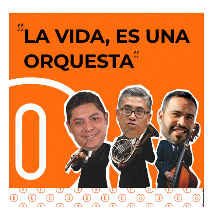
Estado de San Luis Potosí.
Destacó que
la modificación al artículo 72 establece
que quienes conduzcan motocicletas o motonetas
deberán circular con las luces encendidas en todo
momento
, además de
portar aditamentos luminosos o
reflejantes que contribuyan a incrementar su
visibilidad y la del vehículo durante su circulación,
especialmente en condiciones de baja iluminación.
Además la disposición también señala que las personas
conductoras deberán cumplir con las demás medidas de
seguridad previstas en la legislación estatal.
La diputada Brisseire Sánchez López, explicó que
mantener las luces encendidas permite incrementar
la visibilidad de las motocicletas ante otros usuarios
de la vía
, debido a que por sus dimensiones pueden ser
menos perceptibles que otros vehículos, particularmente
durante determinadas condiciones de circulación.