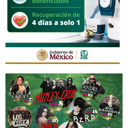
Con la reforma aprobada, el marco regulatorio estatal
incorpora medidas adicionales dirigidas a mejorar la
seguridad de quienes utilizan motocicletas y
motonetas,
atendiendo principios y estándares
nacionales e internacionales en materia de movilidad y
seguridad vial.
La utilización de luces encendidas de manera permanente
y de elementos luminosos o reflejantes permitirá facilitar
la identificación de estos vehículos por parte de los
demás conductores, particularmente durante la noche, en
zonas con poca iluminación o ante condiciones que
reduzcan la visibilidad.