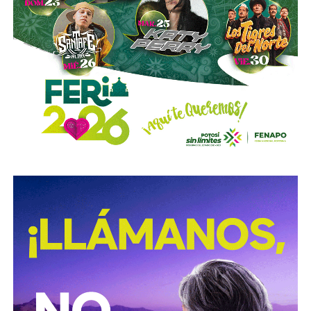
La diputada Sánchez López señaló que estas
disposiciones representan una medida preventiva
orientada a proteger la vida de las personas motociclistas,
disminuir la posibilidad de accidentes y reducir la
gravedad de las lesiones y fallecimientos derivados de
siniestros viales.
Con esta reforma, el Congreso del Estado fortalece las
acciones de prevención y seguridad vial, promoviendo una
movilidad más segura para las personas que utilizan
motocicletas y motonetas en San Luis Potosí.
También lee:
Deudores alimentarios podrían enfrentar
cárcel por ocultar bienes en SLP