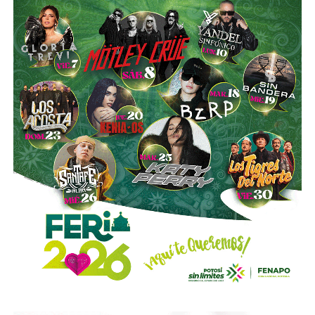
La utilización de luces encendidas de manera permanente
y de elementos luminosos o reflejantes permitirá facilitar
la identificación de estos vehículos por parte de los
demás conductores, particularmente durante la noche, en
zonas con poca iluminación o ante condiciones que
reduzcan la visibilidad.
La diputada Sánchez López señaló que estas
disposiciones representan una medida preventiva
orientada a proteger la vida de las personas motociclistas,
disminuir la posibilidad de accidentes y reducir la
gravedad de las lesiones y fallecimientos derivados de
siniestros viales.
Con esta reforma, el Congreso del Estado fortalece las
acciones de prevención y seguridad vial, promoviendo una
movilidad más segura para las personas que utilizan
motocicletas y motonetas en San Luis Potosí.