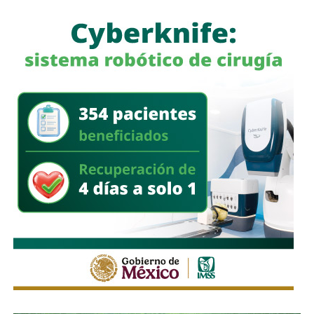
La legisladora destacó que, la Ley General de Movilidad y
Seguridad Vial establece la obligación de las autoridades
competentes de implementar medidas preventivas
orientadas a disminuir los factores de riesgo y garantizar,
en la mayor medida posible, la protección de la vida y la
integridad física de las personas durante sus
desplazamientos por las vías públicas.
Con la reforma aprobada, el marco regulatorio estatal
incorpora medidas adicionales dirigidas a mejorar la
seguridad de quienes utilizan motocicletas y
motonetas,
atendiendo principios y estándares
nacionales e internacionales en materia de movilidad y
seguridad vial.