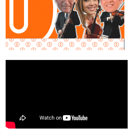
seguridad previstas en la legislación estatal.
La diputada Brisseire Sánchez López, explicó que
mantener las luces encendidas permite incrementar
la visibilidad de las motocicletas ante otros usuarios
de la vía
, debido a que por sus dimensiones pueden ser
menos perceptibles que otros vehículos, particularmente
durante determinadas condiciones de circulación.
Señaló que esta medida se encuentra contemplada dentro
de estándares internacionales de seguridad vial, entre
ellos los establecidos en la
Convención de Viena sobre
la Circulación Vial, d
e la que México forma parte, y tiene
como finalidad reducir los factores de riesgo asociados
con la circu lación de motocicletas.