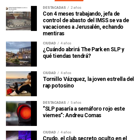
DESTACADAS
2 años
Con 4 meses trabajando, jefa de
control de abasto del IMSS se va de
vacaciones a Jerusalén, echando
mentiras
CIUDAD
4 años
¿Cuándo abrirá The Park en SLP y
qué tiendas tendrá?
CIUDAD
4 años
Tornillo Vázquez, la joven estrella del
rap potosino
DESTACADAS
5 años
“SLP pasaría a semáforo rojo este
viernes”: Andreu Comas
CIUDAD
4 años
Crudo, el club secreto oculto en el