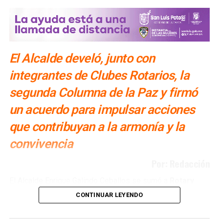
El Alcalde develó, junto con
integrantes de Clubes Rotarios, la
segunda Columna de la Paz y firmó
un acuerdo para impulsar acciones
que contribuyan a la armonía y la
convivencia
Por: Redacción
El Alcalde Enrique Galindo Ceballos se sumó a
Rotary
International y a los Clubes Rotarios de San Luis
CONTINUAR LEYENDO
Potosí en la promoción de la paz, al develar la
Columna de la Paz a un costado del parque de