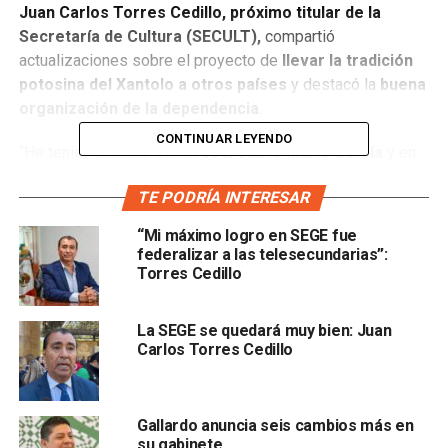
Juan Carlos Torres Cedillo, próximo titular de la
Secretaría de Cultura (SECULT),
compartió
actualizaciones sobre el proyecto de
llevar la tradición
potosina del Xantolo a otros países
y destacó la
buena
organización de la dependencia
.
CONTINUAR LEYENDO
“He tenido pláticas con el
secretario Mario García
y en
este sentido estamos
trabajando
apenas en reconocer
TE PODRÍA INTERESAR
cuáles son los
programas federales, estatales y la
programación que tiene
, la verdad es que hoy me hizo
“Mi máximo logro en SEGE fue
una presentación y
está muy bien organizado
federalizar a las telesecundarias”:
Torres Cedillo
La SEGE se quedará muy bien: Juan
Carlos Torres Cedillo
, la verdad, recibiré una secretaría muy ordenada”, afirmó.
Sin embargo,
Torres Cedillo
resaltó que en este caso en
Gallardo anuncia seis cambios más en
particular
no tiene la oportunidad de entrar en
su gabinete