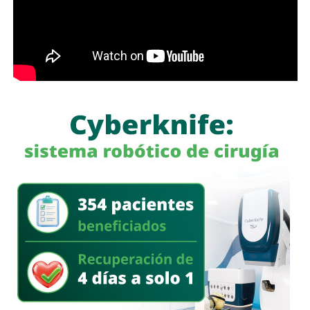
Medida y Actualización (UMA).
y reconocen las alianzas que fortalecen la justicia y la
legalidad en el Estado,
porque sólo con unidad y trabajo
La iniciativa fue turnada a la Comisión Primera de Justicia
coordinado, vamos a seguir en el camino correcto para la
para su análisis y dictamen correspondiente.
construcción de un San Luis Potosí más fuerte e
incluyente, bajo la premisa de propiciar un ejercicio público
También lee:
Cuauhtli Badillo pide a alcaldes denunciar
basado en el respeto a la ley, priorizando que la justicia
movimientos ligados al huachicol
llegue a todas y todos”.
También lee:
Gloria Trevi abre la fiesta de la Fenapo 2026