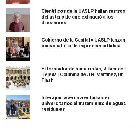
alrededor de 1200 personas.
Científicos de la UASLP hallan rastros
del asteroide que extinguió a los
Este Congreso contará con 11 conferencias en donde se
dinosaurios
presentarán ponentes de
Alemania, Brasil, Colombia y
mexicanos como el arquitecto Oscar Haguerman,
Gobierno de la Capital y UASLP lanzan
Laura Noriega, Cristian Vivanco
, así como especialistas
convocatoria de expresión artística
de Argentina entre los que se encuentran Francisco Paz
entre otros.
El formador de humanistas, Villaseñor
El Congreso comprende la realización de talleres los
Tejeda | Columna de J.R. Martínez/Dr.
cuales tendrán turnos vespertinos que permitirán la
Flash
convivencia entre los participantes, así como el contacto
de estudiantes y personas afines a las áreas de diseño
Interapas acerca a estudiantes
industrial.
universitarios al tratamiento de aguas
residuales