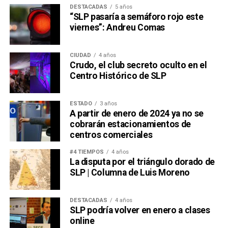
DESTACADAS
5 años
“SLP pasaría a semáforo rojo este
viernes”: Andreu Comas
CIUDAD
4 años
Crudo, el club secreto oculto en el
Centro Histórico de SLP
ESTADO
3 años
A partir de enero de 2024 ya no se
cobrarán estacionamientos de
centros comerciales
#4 TIEMPOS
4 años
La disputa por el triángulo dorado de
SLP | Columna de Luis Moreno
DESTACADAS
4 años
SLP podría volver en enero a clases
online