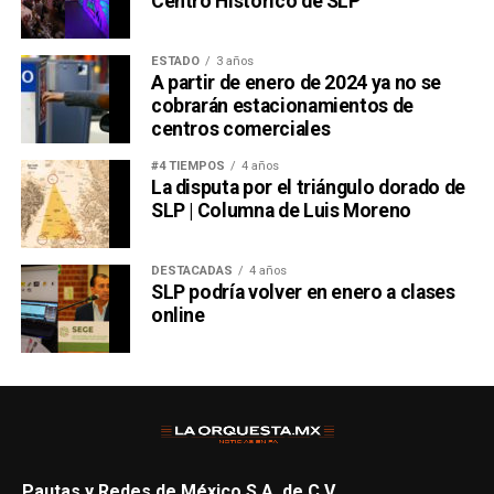
Centro Histórico de SLP
ESTADO
3 años
A partir de enero de 2024 ya no se
cobrarán estacionamientos de
centros comerciales
#4 TIEMPOS
4 años
La disputa por el triángulo dorado de
SLP | Columna de Luis Moreno
DESTACADAS
4 años
SLP podría volver en enero a clases
online
Pautas y Redes de México S.A. de C.V.