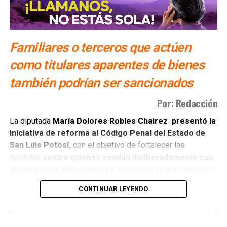
Familiares o terceros que actúen
como titulares aparentes de bienes
también podrían ser sancionados
Por: Redacción
La diputada
María Dolores Robles Chairez presentó la
iniciativa de reforma al Código Penal del Estado de
San Luis Potosí,
con el objetivo de fortalecer las
medidas
contra quienes evadan deliberadamente sus
obligaciones alimentarias y sancionar la participación
de terceras personas
que colaboren para impedir su
CONTINUAR LEYENDO
cumplimiento.
La reforma busca cerrar espacios de impunidad mediante