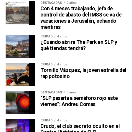
DESTACADAS
2 años
Con 4 meses trabajando, jefa de
control de abasto del IMSS se va de
vacaciones a Jerusalén, echando
mentiras
CIUDAD
4 años
¿Cuándo abrirá The Park en SLP y
qué tiendas tendrá?
CIUDAD
4 años
Tornillo Vázquez, la joven estrella del
rap potosino
DESTACADAS
5 años
“SLP pasaría a semáforo rojo este
viernes”: Andreu Comas
CIUDAD
4 años
Crudo, el club secreto oculto en el