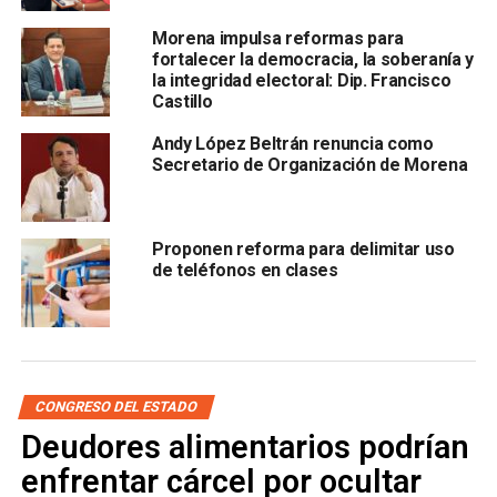
Morena impulsa reformas para
fortalecer la democracia, la soberanía y
la integridad electoral: Dip. Francisco
Castillo
Andy López Beltrán renuncia como
Secretario de Organización de Morena
El CEEPAC deberá emitir un acuerdo en el que admita o
rechace la denuncia, o bien requiera información adicional
a los denunciantes, explicó Hugo Contreras Zepeda,
Proponen reforma para delimitar uso
delegado especial del PRI nacional, que acompañó a
de teléfonos en clases
Rocha en el acto. El partido confía, afirmó, en que la
denuncia está suficientemente sustentada para ser
admitida.
Como evidencia central, el PRI cita el caso de Sinaloa:
CONGRESO DEL ESTADO
durante la campaña de 2021, el entonces candidato priista
Deudores alimentarios podrían
a la gubernatura, Mario Zamora, denunció vínculos entre el
enfrentar cárcel por ocultar
crimen organizado y el candidato de Morena, Ruben Rocha