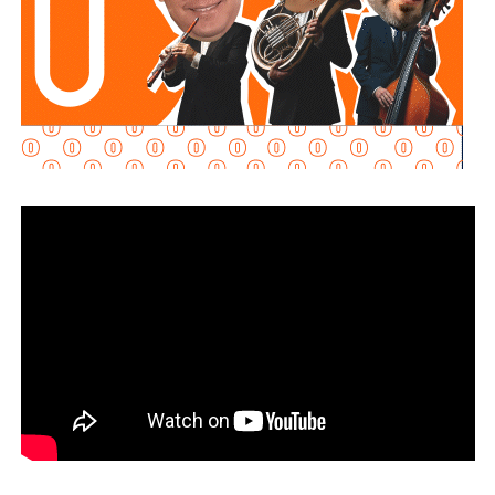
. El juzgador federal
rechazó la petición al determinar
que no se acreditaron los requisitos legales
probatorios
para otorgar el arraigo domiciliario,
ratificando la reclusión.
El equipo legal del exgobernador se acogió a la duplicidad
del término constitucional, por lo que la resolución sobre
su vinculación a proceso se definirá la próxima semana. En
su intervención frente a la autoridad judicial, el
exmandatario estatal manifestó su postura ante los
señalamientos del Ministerio Público de la Federación:
“
Ayer fui detenido a las 10 de la mañana después de
12 años de la desaparición de los normalistas… Nunca
me he escondido
“.