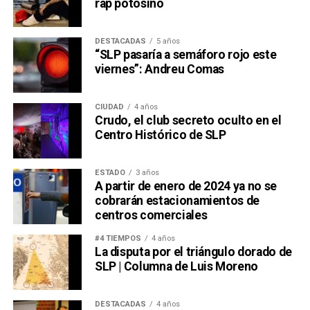
rap potosino
DESTACADAS
5 años
“SLP pasaría a semáforo rojo este
viernes”: Andreu Comas
CIUDAD
4 años
Crudo, el club secreto oculto en el
Centro Histórico de SLP
ESTADO
3 años
A partir de enero de 2024 ya no se
cobrarán estacionamientos de
centros comerciales
#4 TIEMPOS
4 años
La disputa por el triángulo dorado de
SLP | Columna de Luis Moreno
DESTACADAS
4 años