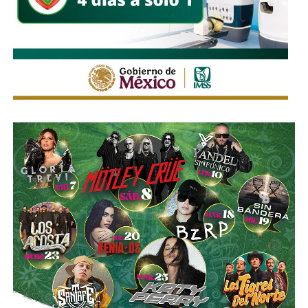
Estas medidas buscan mantener un flujo vehicular
ordenado y seguro durante la feria, privilegiando tanto la
movilidad de quienes acuden al recinto como la seguridad
de peatones, usuarios del transporte público y habitantes
de las zonas aledañas.
También lee:
Enrique Galindo acelera Vialidades Potosinas
2.0