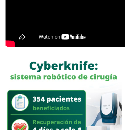
permanecerá cerrada al tránsito vehicular.
El primer
pecuniaria de 60 a 300 días del valor de la Unidad de
tramo, de avenida de las Torres al callejón peatonal
Medida y Actualización (UMA).
América del Sur,
La iniciativa fue turnada a la Comisión Primera de Justicia
para su análisis y dictamen correspondiente.
También lee:
Cuauhtli Badillo pide a alcaldes denunciar
movimientos ligados al huachicol
será habilitado como callejón peatonal, mientras que el
segundo tramo funcionará como zona exclusiva para
ascenso y descenso de taxis.
La SSPC de la Capital exhorta a las y los asistentes a
la FENAPO a planificar sus traslados
, respetar la
señalización y las indicaciones del personal de Policía
Vial, así como considerar el uso de transporte público para
facilitar la movilidad en los alrededores del recinto.