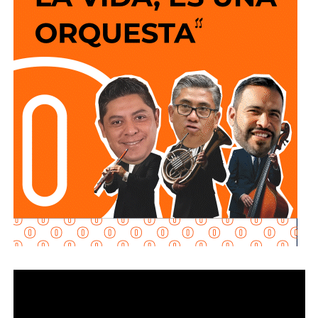
Torres, de norponiente a suroriente,
por lo que
los
justificada, renuncie a su empleo o solicite licencia sin
vehículos que ingresen a la zona de la FENAPO
goce de sueldo, cuando este constituya su único o
deberán hacerlo desde Calzada de Guadalup
e,
principal medio para obtener ingresos.
utilizando esta vialidad como acceso principal. Como
alternativa,
se contará con un acceso secundario por
Asimismo, se establecen sanciones para quienes, durante
avenida Simón Díaz, p
roveniente de avenida de la
un proceso judicial o existiendo una resolución firme,
Constitución.
enajenen intencionalmente de manera parcial o total sus
bienes con la finalidad de eludir obligaciones alimentarias.
Para la salida del recinto,
el flujo vehicular se distribuirá
principalmente hacia Circuito Potosí,
mediante la
De igual manera, se sancionará a quienes, teniendo
incorporación desde avenida de las Torres. Como salida
conocimiento de la existencia de una obligación
secundaria, los automovilistas podrán continuar por esta
alimentaria o de un proceso judicial en curso, ayuden al
misma vialidad para incorporarse a avenida Simón Díaz,
deudor a ocultar bienes, acepten figurar como titulares
con dirección a avenida de la Constitución y el
aparentes de estos o realicen actos jurídicos simulados
fraccionamiento Simón Díaz.
con el propósito de evitar que se cumplan las
obligaciones alimentarias.
Como parte de la estrategia de movilidad, la avenida
Francisco Martínez de la Vega, en el tramo comprendido
Para estas conductas se contempla una sanción de seis
entre avenida de las Torres y avenida Simón Díaz,
meses a tres años de prisión, además de una sanción