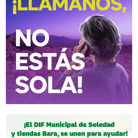
estructuras logísticas y financieras dedicadas al mercado
ilícito de combustibles, una actividad que genera pérdidas
millonarias para el Estado y representa riesgos para la
infraestructura energética nacional.
Las autoridades señalaron que las investigaciones
continúan para identificar a las personas responsables de
operar estos inmuebles, así como las posibles redes
criminales relacionadas con el procesamiento y
distribución ilegal de combustibles.
También lee:
Tangamanga prevé refuerzo con Guardia Civil
tras dos su1c1d10s