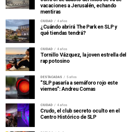
vacaciones a Jerusalén, echando
mentiras
CIUDAD
4 años
¿Cuándo abrirá The Park en SLP y
qué tiendas tendrá?
CIUDAD
4 años
Tornillo Vázquez, la joven estrella del
rap potosino
DESTACADAS
5 años
“SLP pasaría a semáforo rojo este
viernes”: Andreu Comas
CIUDAD
4 años
Crudo, el club secreto oculto en el
Centro Histórico de SLP