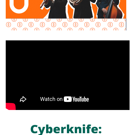
El primer operativo se realizó en
una nave industrial
ubicada en el municipio de San Luis Potosí,
donde las
autoridades localizaron una infraestructura de gran escala
presuntamente destinada al procesamiento clandestino de
combustibles.
En el inmueble fueron asegurados
ocho tanques con
capacidad aproximada de 80 mil litros cada uno,
ocho
cilindros horizontales sin identificación, seis cilindros
verticales y
894 contenedores tipo tótem con
capacidad para mil litros cada uno
.
Además, fueron decomisados entre
500 mil y 600 mil
litros de petrolífero
, una máquina asfaltadora,
un
generador eléctrico de diésel, una máquina
roscadora para tuberías, equipo de cómputo, una
camioneta tipo pick up
, documentación diversa y
alrededor de 40 cinchos de seguridad para escotillas de
pipas, utilizados comúnmente en el transporte de