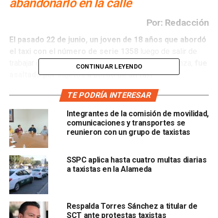
abandonarlo en la calle
Por: Redacción
El pasado 22 de junio, un joven de 18 años que abordó
el taxi con el número de serie 1358
luego de salir de
trabajar de un antro en la avenida Venustiano Carranza,
fue
CONTINUAR LEYENDO
asaltado por sujetos a bordo de un taxi.
TE PODRÍA INTERESAR
El joven relató para este medio, que abordó la unidad
afuera del bar Glitter cerca de las 4 de la mañana; no
Integrantes de la comisión de movilidad,
obstante
, al arribar a la Carretera 57 el chofer habría
comunicaciones y transportes se
permitido el ingreso de tres sujetos que lo
reunieron con un grupo de taxistas
sometieron, golpearon, despojaron de sus
pertenencias
y lo abandonaron cerca de la colonia
SSPC aplica hasta cuatro multas diarias
Seminario.
a taxistas en la Alameda
Respalda Torres Sánchez a titular de
SCT ante protestas taxistas