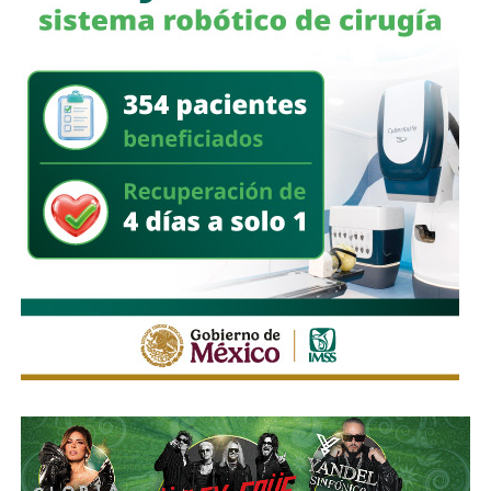
combustibles.
En un segundo cateo, realizado en la comunidad de
Laguna de San Vicente
, también en territorio potosino, la
FGR aseguró otro inmueble donde presuntamente operaba
un centro de procesamiento ilegal de hidrocarburos.
Ahí fueron encontrados
18 tanques verticales
, dos líneas
completas de producción para hidrocarburos, alrededor de
40 mil litros de petróleo crudo y diésel
, además de
muestras de ácido sulfúrico, hidrocarburos y diversa
documentación relacionada con la operación del sitio.