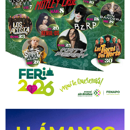
Las investigaciones también permitieron ejecutar cateos
en Tizayuca, Hidalgo, y Cuautla, Morelos.
En Hidalgo fueron asegurados más de
456 mil litros
de un
líquido que podría corresponder a hidrocarburos o
productos químicos utilizados para su procesamiento,
mientras que en Morelos se localizaron documentos,
talones de cheques y muestras obtenidas de diversos
contenedores.
La Fiscalía General de la República informó que estos
operativos forman parte del
Plan Estratégico de
Procuración de Justicia 2026-2029
, cuyo objetivo es
combatir los delitos de alto impacto, entre ellos el robo y
procesamiento ilegal de hidrocarburos.
Según la institución, el desmantelamiento de estos
centros clandestinos representa un golpe a las