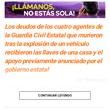
Ocho de los heridos son originarios de
Axtla de
Terrazas
, mientras que una persona proviene del
municipio de
Santa Catarina
.
También lee:
Entregan viviendas a familias de elementos
Los deudos de los cuatro agentes de
fallecidos en La Pila
la Guardia Civil Estatal que murieron
tras la explosión de un vehículo
recibieron las llaves de una casa y el
apoyo previamente anunciado por el
gobierno estatal
Por: Redacción
Las familias de los cuatro elementos de la
Guardia Civil
Estatal
que murieron durante un ataque con un vehículo
CONTINUAR LEYENDO
explosivo en la delegación de
La Pila
recibieron una
vivienda como parte del apoyo otorgado por el
Gobierno