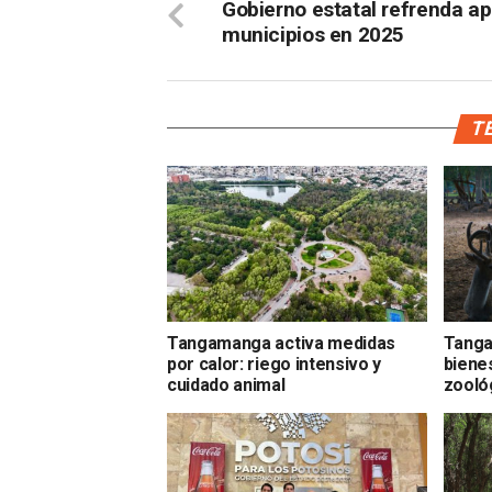
Gobierno estatal refrenda a
municipios en 2025
TE
Tangamanga activa medidas
Tanga
por calor: riego intensivo y
biene
cuidado animal
zooló