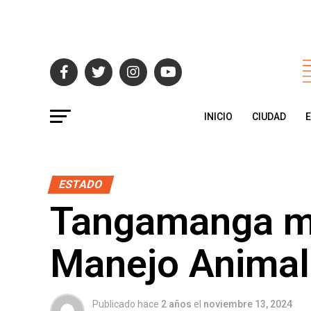
INICIO
CIUDAD
ESTADO
Tangamanga me
Manejo Animal 
Publicado hace
2 años
el
noviembre 13, 2024