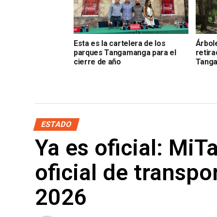
Esta es la cartelera de los
Árbol
parques Tangamanga para el
retir
cierre de año
Tang
ESTADO
Ya es oficial: MiT
oficial de transpo
2026