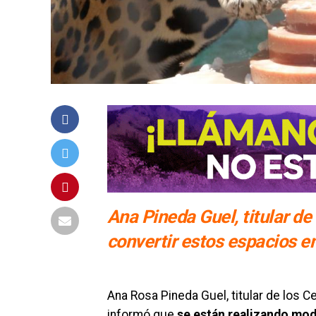
Ana Pineda Guel, titular de
convertir estos espacios e
Ana Rosa Pineda Guel, titular de los C
informó que
se están realizando mod