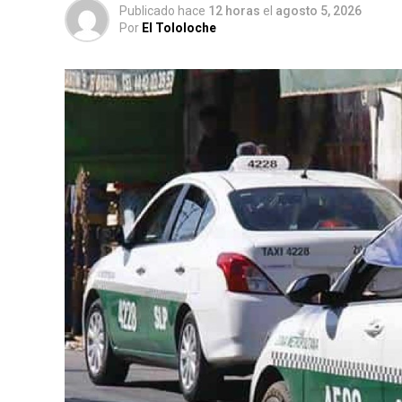
Publicado hace
12 horas
el
agosto 5, 2026
Por
El Tololoche