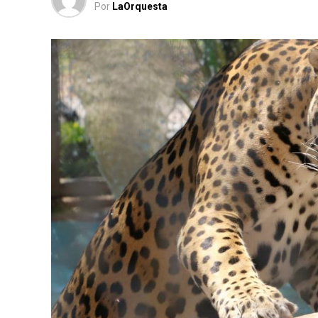
Por
LaOrquesta