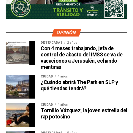
OPINIÓN
DESTACADAS
2 años
Con 4 meses trabajando, jefa de
control de abasto del IMSS se va de
vacaciones a Jerusalén, echando
mentiras
CIUDAD
4 años
¿Cuándo abrirá The Park en SLP y
qué tiendas tendrá?
CIUDAD
4 años
Tornillo Vázquez, la joven estrella del
rap potosino
DESTACADAS
5 años