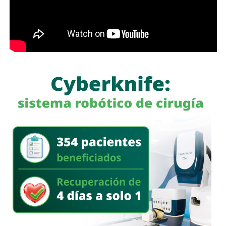
de atención en beneficio de las y los usuarios.
Finalmente, Protección Civil exhortó a la ciudadanía a
revisar de manera periódica el estado de los cilindros,
mangueras, reguladores e instalaciones de gas en sus
viviendas, así como a reportar de inmediato cualquier fuga
o anomalía a las autoridades correspondientes, con el
propósito de prevenir incidentes y salvaguardar la
integridad de las familias de Villa de Pozos.
También lee:
Villa de Pozos lleva su riqueza cultural a la
Fenapo 2026