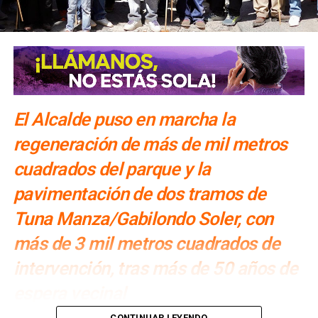
Soledad: Protección Civil Municipal
ARTÍCULOS RELACIONADOS:
CONSTRUCCIÓN DE VIVIENDAS
GABINO MANZO CASTREJÓN
SIGUIENTE
Enrique Galindo anunció la construcción de Parque
Lineal
El Alcalde puso en marcha la
NO TE PIERDAS
regeneración de más de mil metros
Presidenta del DIF Municipal, Estela Arriaga, entregó
apoyos a afectados por lluvias
cuadrados del parque y la
pavimentación de dos tramos de
Tuna Manza/Gabilondo Soler, con
más de 3 mil metros cuadrados de
intervención, tras más de 50 años de
espera vecinal
CONTINUAR LEYENDO