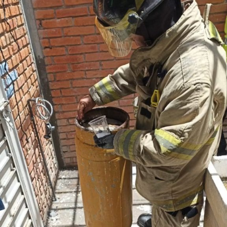
a más de una docena de viviendas.
En la colonia La Virgen, se colocó una rejilla para el
desfogue ordenado del agua de lluvia, así mismo, en
la colonia Valle de San Isidro, a un costado de la
Unidad Administrativa Municipal, se construyeron dos
rejillas pluviales y
se conectó la línea de drenaje para acabar con
encharcamientos en temporada de lluvias, que afectaba la
movilidad de personas y automóviles en la zona.