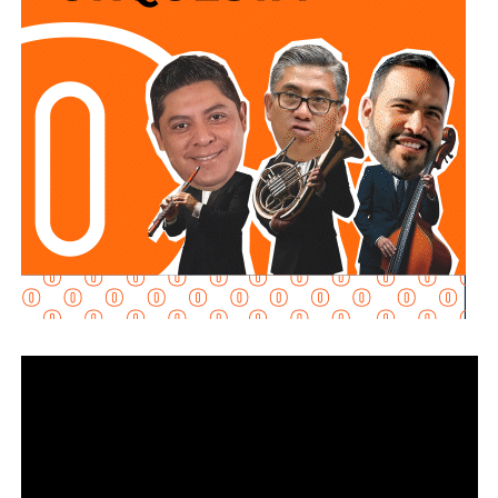
dañado y la liberación segura del gas
, con el fin de
eliminar cualquier ri esgo para las familias.
El funcionario señaló que, una vez concluido el
procedimiento,
el tanque es devuelto a su propietario
para que pueda acudir con la empresa distribuidora y
solicitar su reemplazo por un cilindro en óptimas
condiciones
, además de la reposición del combustible; para tal
propósito, se han sostenido acercamientos con las
compañías proveedoras para fortalecer este mecanismo