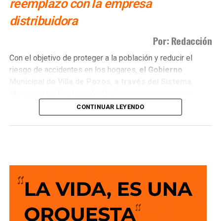
reemplazo con la empresa
distribuidora
Por: Redacción
Con el objetivo de proteger a la población y reducir el
riesgo de accidentes en los hogares,
el Gobierno
Municipal de Villa de Pozos, a través del Sistema
Municipal de Protección Civil
, mantiene la atención
permanente a
reportes por fugas de ga
s, un servicio
CONTINUAR LEYENDO
que registra entre tres y cuatro intervenciones diarias en
distintos sectores del municipio.
El director de Protección Civil,
Miguel Ángel Llanas
Texon,
informó que
la dependencia brinda alrededor de
60 servicios al mes relacionados con fugas de gas.
Al
recibir un reporte, personal operativo y voluntario
debidamente capacitado acude al domicilio
para
controlar la situación mediante el retiro del cilindro