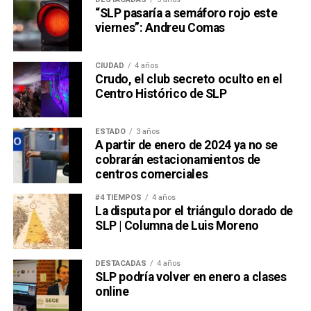
“SLP pasaría a semáforo rojo este
viernes”: Andreu Comas
CIUDAD
4 años
Crudo, el club secreto oculto en el
Centro Histórico de SLP
ESTADO
3 años
A partir de enero de 2024 ya no se
cobrarán estacionamientos de
centros comerciales
#4 TIEMPOS
4 años
La disputa por el triángulo dorado de
SLP | Columna de Luis Moreno
DESTACADAS
4 años
SLP podría volver en enero a clases
online