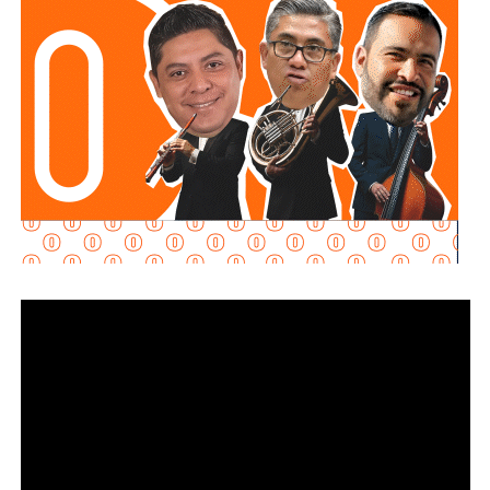
servicio más eficiente.
Interapas
mantiene abierta la invitación para que más
usuarios activen el recibo digital a través de la aplicación
InterAPPas Móvil, donde también pueden consultar
saldos, realizar pagos y acceder a diversos servicios
desde un teléfono celular.
El organismo reiteró que el recibo impreso continuará
entregándose a quienes no hayan solicitado el cambio a la
modalidad electrónica, por lo que la migración al formato
digital es completamente voluntaria.