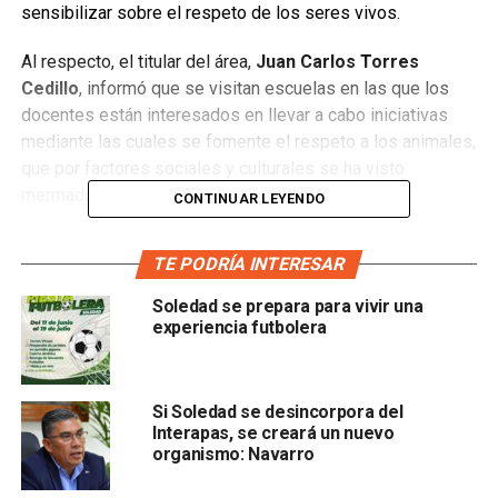
sensibilizar sobre el respeto de los seres vivos.
Al respecto, el titular del área,
Juan Carlos Torres
Cedillo
, informó que se visitan escuelas en las que los
docentes están interesados en llevar a cabo iniciativas
mediante las cuales se fomente el respeto a los animales,
que por factores sociales y culturales se ha visto
mermado.
CONTINUAR LEYENDO
Indicó que por parte del
Ayuntamiento de Soledad
se
TE PODRÍA INTERESAR
cuenta con el apoyo de la unidad móvil Ambudog, además
del área de Respuesta Ciudadana que opera el programa
Soledad se prepara para vivir una
“Comedogs, además de implementar una jornada de
experiencia futbolera
adopciones y atención médica veterinaria para los
estudiantes que posean mascotas.
Si Soledad se desincorpora del
Informó que la primera escuela que participó en esta
Interapas, se creará un nuevo
actividad fue la preparatoria
Tomás Miranda Leura
que
organismo: Navarro
presentó el programa
“Dejando Huella”
, con el objetivo