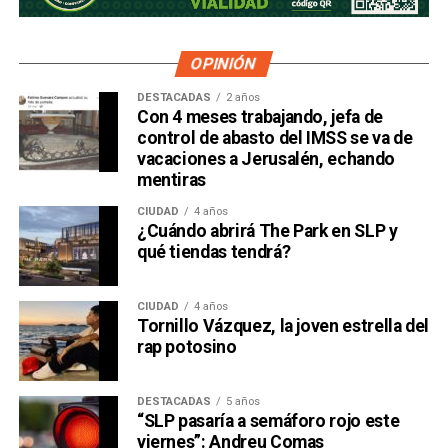
OPINIÓN
DESTACADAS
2 años
Con 4 meses trabajando, jefa de
control de abasto del IMSS se va de
vacaciones a Jerusalén, echando
mentiras
CIUDAD
4 años
¿Cuándo abrirá The Park en SLP y
qué tiendas tendrá?
CIUDAD
4 años
Tornillo Vázquez, la joven estrella del
rap potosino
DESTACADAS
5 años
“SLP pasaría a semáforo rojo este
viernes”: Andreu Comas