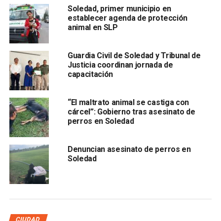
de promover el cuidado integral de la salud de los canes
Soledad, primer municipio en
en Fracción Rivera.
establecer agenda de protección
animal en SLP
Guardia Civil de Soledad y Tribunal de
Justicia coordinan jornada de
capacitación
“El maltrato animal se castiga con
cárcel”: Gobierno tras asesinato de
perros en Soledad
Los estudiantes adoptaron una perrita callejera a la que
nombraron
“Miranda”,
a la cual cuidan, alimentan y le
brindan todos los cuidados de salud que requieren, pero
Denuncian asesinato de perros en
más allá de esta acción, hay un conjunto de intervenciones
Soledad
educativas e institucionales que involucran a la comunidad
estudiantil, con la finalidad de fortalecer el valor, el
respeto cuidado e integridad de las mascotas.
En este centro educativo, este programa concluyó con un
CIUDAD