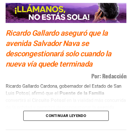
afectadas por tromba
Ricardo Gallardo aseguró que la
avenida Salvador Nava se
descongestionará solo cuando la
nueva vía quede terminada
Por: Redacción
Ricardo Gallardo Cardona, gobernador del Estado de San
Luis Potosí, afirmó que el
Puente de la Familia
convertirá al
Circuito Potosí
en la vialidad más concurrida
de la entidad y permitirá descongestionar la
avenida
Salvador Nava
.
CONTINUAR LEYENDO
El mandatario sostuvo que la administración mantiene