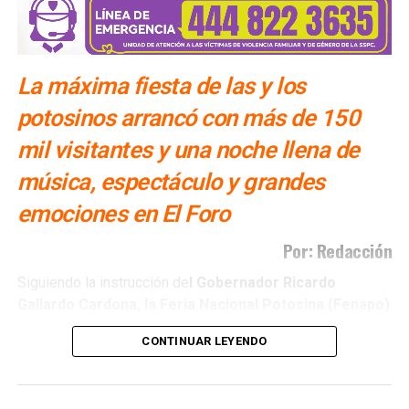
La máxima fiesta de las y los
potosinos arrancó con más de 150
mil visitantes y una noche llena de
música, espectáculo y grandes
emociones en El Foro
Por: Redacción
Siguiendo la instrucción de
l Gobernador Ricardo
Gallardo Cardona, la Feria Nacional Potosina (Fenapo)
2026 arrancó con una extraordinaria respuesta al
CONTINUAR LEYENDO
superar los 150 mil visitantes
durante su primera
jornada, en una noche que combinó música,
entretenimiento y diversión para las familias potosinas y