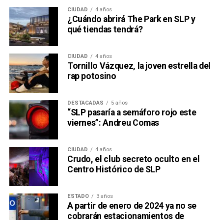
CIUDAD
4 años
¿Cuándo abrirá The Park en SLP y
qué tiendas tendrá?
CIUDAD
4 años
Tornillo Vázquez, la joven estrella del
rap potosino
DESTACADAS
5 años
“SLP pasaría a semáforo rojo este
viernes”: Andreu Comas
CIUDAD
4 años
Crudo, el club secreto oculto en el
Centro Histórico de SLP
ESTADO
3 años
A partir de enero de 2024 ya no se
cobrarán estacionamientos de