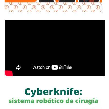
con la frente en alto.
El encuentro concluyó con un
mensaje de esperanza
y
fortaleza para las mujeres privadas de la libertad,
reafirmando que siempre existe la posibilidad de
comenzar de nuevo
. Entre aplausos, sonrisas y palabras
de aliento, quedó presente la importancia de acompañar
los procesos de reinserción con
empatía, oportunidades
y confianza
en que, aun después de los momentos más
difíciles, siempre es posible encontrar un nuevo camino.
También lee:
Congreso faculta a Sedeco para capacitar
comercios contra billetes falsos