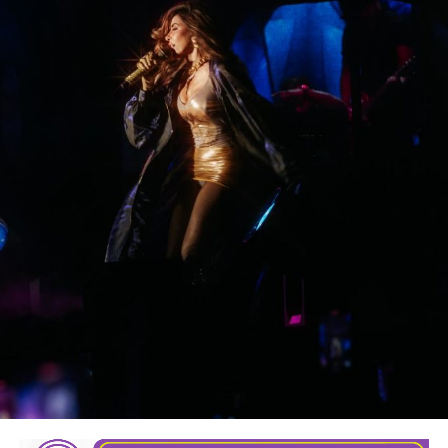
Torres Sánchez, expresó a nombre del Mandatario
potosino el compromiso de colaboración con el nuevo
Consejo Directivo para trabajar en beneficio de la
ciudadanía
“desde el Gobierno del Cambio se impulsan
y reconocen las alianzas que fortalecen la justicia y la
legalidad en el Estado,
porque sólo con unidad y trabajo
coordinado, vamos a seguir en el camino correcto para la
construcción de un San Luis Potosí más fuerte e
incluyente, bajo la premisa de propiciar un ejercicio público
basado en el respeto a la ley, priorizando que la justicia
llegue a todas y todos”.
También lee:
Gloria Trevi abre la fiesta de la Fenapo 2026