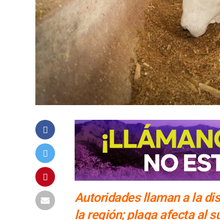
Autoridades llaman a la dis
la región; plaga afecta al s