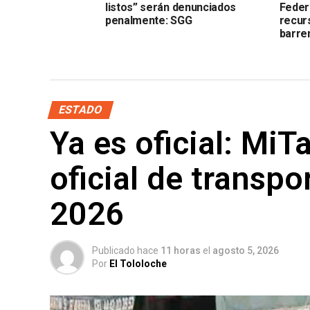
listos” serán denunciados
Feder
penalmente: SGG
recur
barre
ESTADO
Ya es oficial: MiT
oficial de transpo
2026
Publicado hace
11 horas
el
agosto 5, 2026
Por
El Tololoche