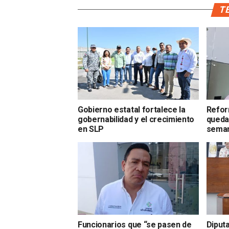
TE
Gobierno estatal fortalece la
Refor
gobernabilidad y el crecimiento
queda
en SLP
seman
Funcionarios que “se pasen de
Diput