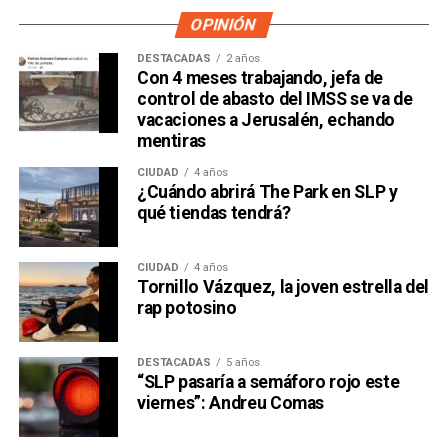
OPINIÓN
DESTACADAS
2 años
Con 4 meses trabajando, jefa de
control de abasto del IMSS se va de
vacaciones a Jerusalén, echando
mentiras
CIUDAD
4 años
¿Cuándo abrirá The Park en SLP y
qué tiendas tendrá?
CIUDAD
4 años
Tornillo Vázquez, la joven estrella del
rap potosino
DESTACADAS
5 años
“SLP pasaría a semáforo rojo este
viernes”: Andreu Comas