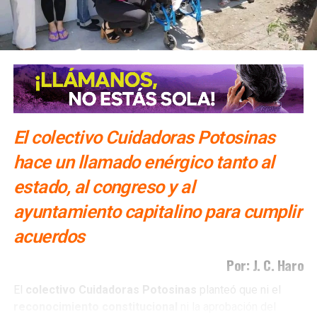
ARTÍCULOS RELACIONADOS:
COVID-19
MENORES DE EDAD
SLP
VACUNAS
SIGUIENTE
Tumban convenio ventajoso de Villa Magna; Todos
van a pagar su agua: Ayto e Interapas
NO TE PIERDAS
UASLP y gobierno chocan por becas de transporte
El colectivo Cuidadoras Potosinas
hace un llamado enérgico tanto al
estado, al congreso y al
ayuntamiento capitalino para cumplir
acuerdos
Por: J. C. Haro
El
colectivo Cuidadoras Potosinas
planteó que ni el
reconocimiento
constitucional
ni la aprobación del