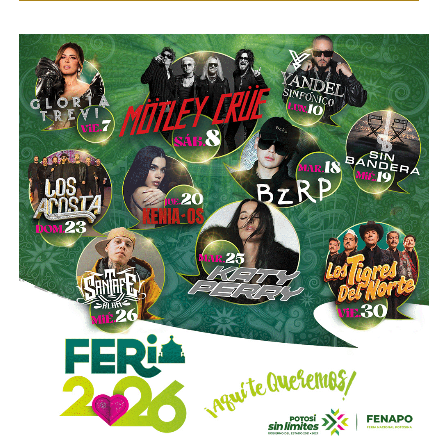
“Hoy el gremio del taxismo entiende que la competencia
es buena. Ellos estarán tratando de mejorar y brindar un
mejor servicio, mientras que la ciudadanía podrá elegir la
opción que considere más conveniente”, comentó.
La titular de la SCT reiteró que, mientras Uber no complete
el procedimiento administrativo y cumpla con las
obligaciones previstas en la ley, la plataforma no podrá
prestar el servicio de transporte en San Luis Potosí.
También lee:
Ya es oficial: MiTaxi será la plataforma oficial
de transporte de la Fenapo 2026