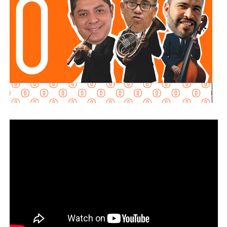
requisitos
“, declaró.
Martínez Acosta señaló que
la dependencia mantiene
disposición para que Uber complete el procedimiento
y pueda operar conforme a la ley, por lo que descartó que
exista una postura de persecución hacia la empresa.
“No es un tema de persecución ni de cacería. Al contrario,
buscamos que ellos mismos nos ayuden a que la
empresa cumpla con la legalidad y con todo lo que
establecen las leyes locales”, afirmó.
La secretaria agregó qu
e incluso han sostenido
reuniones con algunos operadores interesados en
prestar el servicio mediante la plataforma,
También lee:
Medio tiempo: Amor en tiempos de
Geopolítica y futbol | Reflexión de J.C. Haro