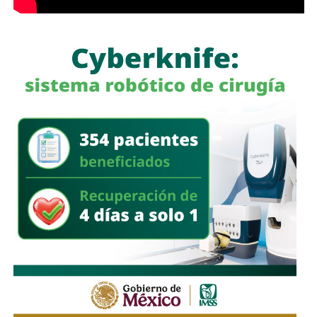
a quienes se les ha explicado el proceso de
regularización.
Asimismo, sostuvo que el incumplimiento de
la empresa
deja a los propios conductores en una situación de
vulnerabilidad,
al no contar con las condiciones legales
previstas por la normativa estatal.
“Es la empresa la que no cumple con lo que las leyes
locales establecen y eso deja a los operadores en estado
de indefensión”, señaló.
Respecto a la llegada de nuevas plataformas digitales al
estado
, Martínez Acosta consideró que la
competencia representa una oportunidad para
mejorar la calidad del servicio de transporte.