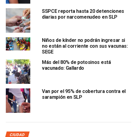
de menores de 12 a 17 años, es decir, en hospitales o
SSPCE reporta hasta 20 detenciones
centros de salud:
diarias por narcomenudeo en SLP
“Nosotros estamos a la espera que el IMSS, a través de
Brigada Correcaminos,
dé indicaciones en el Comité de
Vacunación”.
Niños de kínder no podrán ingresar si
no están al corriente con sus vacunas:
SEGE
Verónica Rodríguez señaló que la jornada de vacunación
iniciará en los municipios de San Luis Potosí y
Más del 80% de potosinos está
vacunado: Gallardo
Soledad y se aplicará la dosis de Pfizer.
Van por el 95% de cobertura contra el
sarampión en SLP
La Secretaría de Salud informó que se presentaron 265
CIUDAD