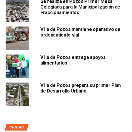
Se realiza en Pozos Primer Mesa
destacó la importancia de este tipo de campañas
Colegiada para la Municipalización de
preventivas, ya que contribuyen a evitar riesgos sanitarios
Fraccionamientos
y a proteger tanto a los animales de compañía como a las
familias poceñas, además de promover una cultura de
Villa de Pozos mantiene operativo de
responsabilidad y bienestar animal dentro del municipio.
ordenamiento vial
Asimismo, Leal Espinosa, informó las mascotas deberán
tener más de un mes de edad, no encontrarse enfermas o
Villa de Pozos entrega apoyos
bajo tratamiento médico y deberán ser llevadas con correa
alimentarios
o bozal; en el caso de los gatos, se recomienda llevarlos
en transportadora o arpilla de plástico para mayor
seguridad.
Villa de Pozos prepara su primer Plan
de Desarrollo Urbano
También lee:
Paty Aradillas refrenda compromiso con la
seguridad de Pozos
ARTÍCULOS RELACIONADOS:
MASCOTAS
SLP
VACUNAS
VILLA DE POZOS
CIUDAD