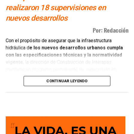
realizaron 18 supervisiones en
nuevos desarrollos
Por: Redacción
Con el propósito de asegurar que la infraestructura
hidráulica d
e los nuevos desarrollos urbanos cumpla
con las especificaciones técnicas y la normatividad
vigente
, la dirección de Construcción de Interapas
mantiene un programa permanente de supervisión en
fraccionamientos y centros de población que buscan
CONTINUAR LEYENDO
incorporarse a las redes de agua potable y drenaje.
Estas revisiones tienen como objetivo verificar que las
obras se ejecuten conforme a los proyectos autorizados,
que
las redes de agua potable y alcantarillado
cumplan con los estándares de c alidad,