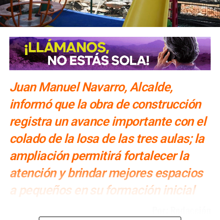
Juan Manuel Navarro, Alcalde,
informó que la obra de construcción
registra un avance importante con el
colado de la losa de las tres aulas; la
ampliación permitirá fortalecer la
atención y brindar mejores espacios
a pequeños en su formación inicial
Por: Redacción