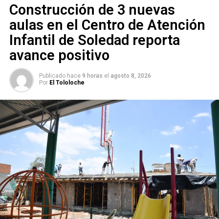
SIGUIENTE
Construcción de 3 nuevas
“Robos de medidores es mero vandalismo, pues ni
se pueden vender”: SSPC
aulas en el Centro de Atención
Infantil de Soledad reporta
NO TE PIERDAS
Reforzará SSPC seguridad en Abastos tras asesinato
avance positivo
de taquero
Publicado hace
9 horas
el
agosto 8, 2026
Por
El Tololoche