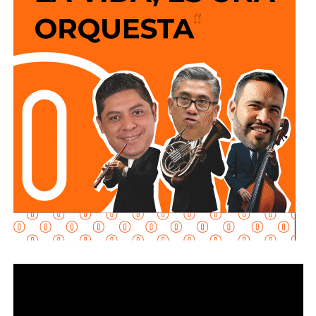
y que los puntos de conexión al sistema público sean
adecuados para garantizar un servicio seguro y eficiente.
Durante las inspecciones pueden determinarse medidas
preventivas y correctivas, para autorizar la incorporación
de nuevos desarrollos a la infraestructura hidráulica
metropolitana.
Con estas supervisiones
, el organismo fortalece la
planeación del crecimiento urbano y contribuye a que
las nuevas redes de agua potable y drenaje
ofrezcan
un servicio confiable a los habitantes.
También lee:
Interapas consolida el uso del recibo digital