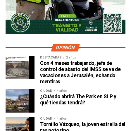
OPINIÓN
DESTACADAS
2 años
Con 4 meses trabajando, jefa de
control de abasto del IMSS se va de
vacaciones a Jerusalén, echando
mentiras
CIUDAD
4 años
¿Cuándo abrirá The Park en SLP y
qué tiendas tendrá?
CIUDAD
4 años
Tornillo Vázquez, la joven estrella del
rap potosino