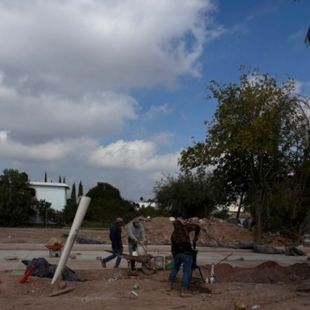
San Luis Potosí, l
o que permitirá fortalecer la promoción turística y cultural
del municipio.
Por último, la presidenta concejal invitó a las y los
asistentes a visitar el stand de Villa de Pozos y conocer
la oferta que tiene el municipio, entre la que destacan su
gastronomía y sus tradiciones, como la emblemática
Procesión de los Cristos, una de las celebraciones que
forman parte de su identidad cultural.
También lee:
Villa de Pozos mantiene acciones por bailes