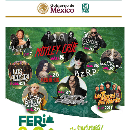
Ahí fueron encontrados
18 tanques verticales
, dos líneas
completas de producción para hidrocarburos, alrededor de
40 mil litros de petróleo crudo y diésel
, además de
muestras de ácido sulfúrico, hidrocarburos y diversa
documentación relacionada con la operación del sitio.
Las investigaciones también permitieron ejecutar cateos
en Tizayuca, Hidalgo, y Cuautla, Morelos.
En Hidalgo fueron asegurados más de
456 mil litros
de un
líquido que podría corresponder a hidrocarburos o
productos químicos utilizados para su procesamiento,
mientras que en Morelos se localizaron documentos,
talones de cheques y muestras obtenidas de diversos
contenedores.
La Fiscalía General de la República informó que estos