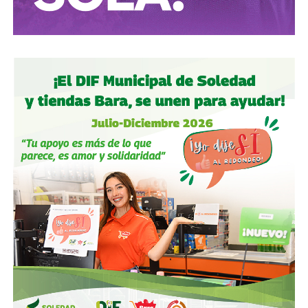
tras dos su1c1d10s