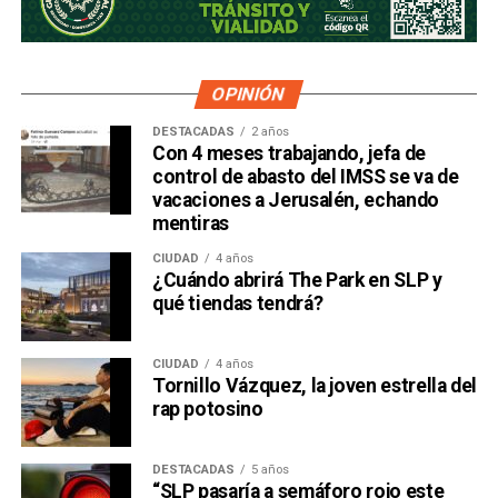
OPINIÓN
DESTACADAS
2 años
Con 4 meses trabajando, jefa de
control de abasto del IMSS se va de
vacaciones a Jerusalén, echando
mentiras
CIUDAD
4 años
¿Cuándo abrirá The Park en SLP y
qué tiendas tendrá?
CIUDAD
4 años
Tornillo Vázquez, la joven estrella del
rap potosino
DESTACADAS
5 años
“SLP pasaría a semáforo rojo este