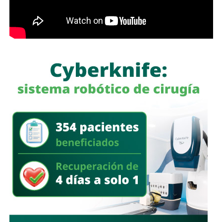
Además, fueron decomisados entre
500 mil y 600 mil
litros de petrolífero
, una máquina asfaltadora,
un
generador eléctrico de diésel, una máquina
roscadora para tuberías, equipo de cómputo, una
camioneta tipo pick up
, documentación diversa y
alrededor de 40 cinchos de seguridad para escotillas de
pipas, utilizados comúnmente en el transporte de
combustibles.
En un segundo cateo, realizado en la comunidad de
Laguna de San Vicente
, también en territorio potosino, la
FGR aseguró otro inmueble donde presuntamente operaba
un centro de procesamiento ilegal de hidrocarburos.