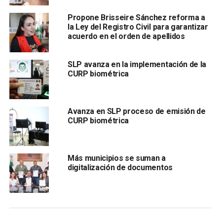
Propone Brisseire Sánchez reforma a
la Ley del Registro Civil para garantizar
acuerdo en el orden de apellidos
SLP avanza en la implementación de la
CURP biométrica
Agregó que se proyecta una cuarta oficina en Rioverde;
como parte del plan de modernización, también se puso
en marcha la digitalización de actas de nacimiento,
Avanza en SLP proceso de emisión de
defunción y matrimonio, comenzando en la región del
CURP biométrica
Altiplano.
También lee:
SLP fortalecerá relación comercial mundial
Más municipios se suman a
con oficina de negocio en Japón
digitalización de documentos
ARTÍCULOS RELACIONADOS:
CURP BIOMÉTRICA
REGISTRO CIVIL
SLP
SIGUIENTE