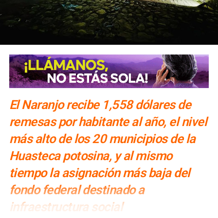
El Naranjo recibe 1,558 dólares de
remesas por habitante al año, el nivel
más alto de los 20 municipios de la
Huasteca potosina, y al mismo
tiempo la asignación más baja del
fondo federal destinado a
infraestructura social