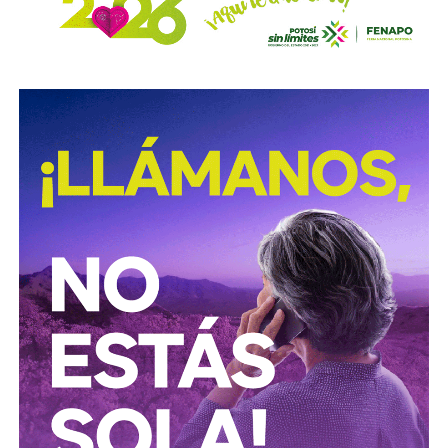
operativos forman parte del
Plan Estratégico de
Procuración de Justicia 2026-2029
, cuyo objetivo es
combatir los delitos de alto impacto, entre ellos el robo y
procesamiento ilegal de hidrocarburos.
Según la institución, el desmantelamiento de estos
centros clandestinos representa un golpe a las
estructuras logísticas y financieras dedicadas al mercado
ilícito de combustibles, una actividad que genera pérdidas
millonarias para el Estado y representa riesgos para la
infraestructura energética nacional.
Las autoridades señalaron que las investigaciones
continúan para identificar a las personas responsables de
operar estos inmuebles, así como las posibles redes
criminales relacionadas con el procesamiento y
distribución ilegal de combustibles.
También lee:
Tangamanga prevé refuerzo con Guardia Civil