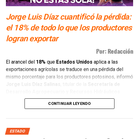
SLP entre los estados más competitivos del noreste
Jorge Luis Díaz cuantificó la pérdida:
el 18% de todo lo que los productores
logran exportar
Por: Redacción
El arancel del
18%
que
Estados Unidos
aplica a las
exportaciones agrícolas se traduce en una pérdida del
mismo porcentaje para los productores potosinos, informó
Jorge Luis Díaz Salinas
, titular de la
Secretaría de
Desarrollo Agropecuario y Recursos Hidráulicos
(Sedarh)
.
CONTINUAR LEYENDO
“Lo que se lleven, échale el
18%
del arancel que le están
poniendo. Y esa es la pérdida que están teniendo”, dijo el
funcionario, quien precisó que los compradores
ESTADO
estadounidenses no dejaron de comprar, pero sí redujeron