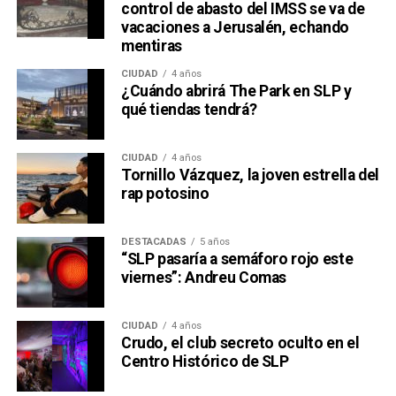
control de abasto del IMSS se va de
vacaciones a Jerusalén, echando
mentiras
CIUDAD
4 años
¿Cuándo abrirá The Park en SLP y
qué tiendas tendrá?
CIUDAD
4 años
Tornillo Vázquez, la joven estrella del
rap potosino
DESTACADAS
5 años
“SLP pasaría a semáforo rojo este
viernes”: Andreu Comas
CIUDAD
4 años
Crudo, el club secreto oculto en el
Centro Histórico de SLP