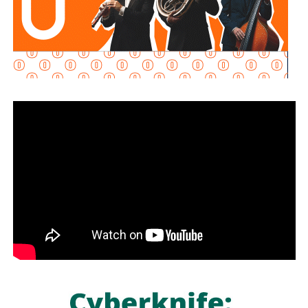
propietario que olvidó dónde estacionó, se le ayuda a
ubicar el vehículo y el caso se descarta como robo. El
dispositivo de seguridad se mantendrá hasta el término
de la feria.
También lee:
Fiscalía e Interpol capturan en SLP a hombre
buscado por homicidio en EU
Ninguno de los dos incidentes dejó pérdidas humanas,
aunque sí daños materiales.
El comandante señaló que
estos productos suelen
llegar del extranjero y que no se conoce qué
controles de calidad se aplican en la fabricación de
las baterías
. “Deben tener una regla o norma de cuál es la
composición química adecuada”, planteó.
Lo que sí está documentado es que las baterías
reaccionan de forma negativa cuando se golpean, se