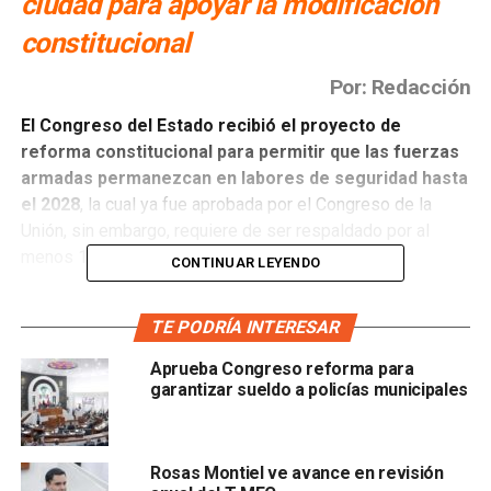
ciudad para apoyar la modificación
constitucional
Por: Redacción
El Congreso del Estado recibió el proyecto de
reforma constitucional para permitir que las fuerzas
armadas permanezcan en labores de seguridad hasta
el 2028
, la cual ya fue aprobada por el Congreso de la
Unión, sin embargo, requiere de ser respaldado por al
menos 17 de los 32 congresos locales.
CONTINUAR LEYENDO
Aranzazu Puente Bustindui, presidenta de la Directiva,
TE PODRÍA INTERESAR
informó que la reforma implica modificar el decreto de
reforma constitucional de 2019 que creó la Guardia
Aprueba Congreso reforma para
Nacional;
agregó que dicho cambio avala la presencia
garantizar sueldo a policías municipales
de las fuerzas armadas en tareas de Seguridad
Pública hasta 2028 en el país y establece que la
fuerza Armada permanente realizará las tareas de
Rosas Montiel ve avance en revisión
Seguridad Pública con su organización y medios, y