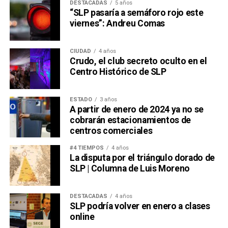
DESTACADAS
5 años
“SLP pasaría a semáforo rojo este
viernes”: Andreu Comas
CIUDAD
4 años
Crudo, el club secreto oculto en el
Centro Histórico de SLP
ESTADO
3 años
A partir de enero de 2024 ya no se
cobrarán estacionamientos de
centros comerciales
#4 TIEMPOS
4 años
La disputa por el triángulo dorado de
SLP | Columna de Luis Moreno
DESTACADAS
4 años
SLP podría volver en enero a clases
online