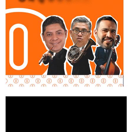
en torno a la necesidad de replantear cómo el estado
regula la inteligencia artificial y, especialmente, cómo
define y sanciona el “uso indebido” de esta tecnología en
contextos de comunicación pública.
La decisión legislativa es más apertura que cierre. El
Congreso enfatizó que la derogación “no limita la potestad
del Congreso del Estado para continuar el análisis y, en su
caso, desarrollar un marco jurídico integral en materia de
inteligencia artificial”. Con la eliminación de estas tres
normas, la legislatura abre espacio para una nueva
regulación “sustentada en parámetros de control de
regularidad constitucional”, es decir, con especial cuidado
en que cualquier restricción a la tecnología no contravenga
derechos constitucionales.