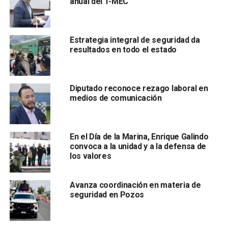
anual del T-MEC
deberá capacitarse en la doctrina de policía civil
establecida en el artículo 21 de la Constitución.
Estrategia integral de seguridad da
El cambio también considera una serie de medidas como
resultados en todo el estado
que
dos veces al año el presidente de la República
deberá presentar un informe detallado del
desempeño del Ejército y la Marina;
también se creará
Diputado reconoce rezago laboral en
un fondo para el fortalecimiento de las policías
medios de comunicación
municipales y estatales; y se continuará con la
capacitación para tener más agentes de la Guardia
Nacional.
En el Día de la Marina, Enrique Galindo
convoca a la unidad y a la defensa de
los valores
Avanza coordinación en materia de
seguridad en Pozos