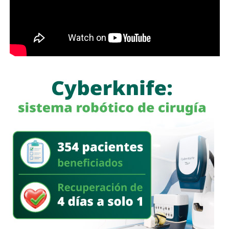
Para construir ese marco, el Congreso propiciará
“mecanismos de deliberación plural, abierta, técnica y
participativa” que incluyan a instituciones académicas,
especialistas, organismos públicos, organizaciones de la
sociedad civil y sectores productivos. Este enfoque
sugiere que la legislatura busca escuchar más allá de su
propio hemiciclo antes de escribir nuevas normas.
La próxima sesión de la
Diputación Permanente
está
programada para el viernes 7 de agosto de 2026 a las
9:00 horas.
También lee:
Se abre nueva ruta para el análisis sobre uso
y regulación de inteligencia artificial