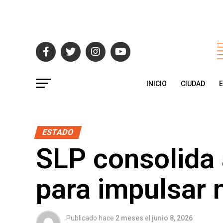
INICIO
CIUDAD
ESTADO
SLP consolida 
para impulsar 
Publicado hace
2 meses
el
junio 8, 2026