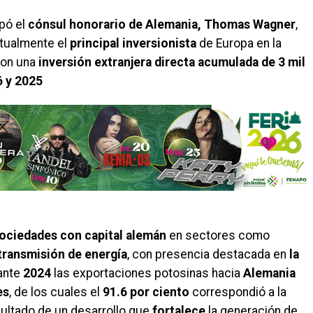
ipó el
cónsul honorario de Alemania, Thomas Wagner
,
ctualmente el
principal inversionista
de Europa en la
 con una
inversión extranjera directa acumulada de 3 mil
6 y 2025
sociedades
con capital alemán
en sectores como
transmisión de energía
, con presencia destacada en
la
ante
2024
las exportaciones potosinas hacia
Alemania
es
, de los cuales el
91.6 por ciento
correspondió a la
sultado de un desarrollo que
fortalece
la generación de