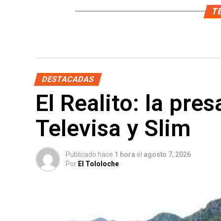
TE
DESTACADAS
El Realito: la pre
Televisa y Slim
Publicado hace
1 hora
el
agosto 7, 2026
Por
El Tololoche