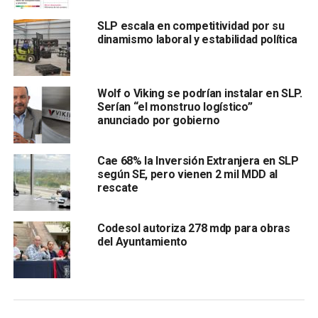
SLP escala en competitividad por su
dinamismo laboral y estabilidad política
. En este contexto,
San Luis Potosí ha logrado superar
a entidades como Guanajuato, Tamaulipas, Hidalgo,
Wolf o Viking se podrían instalar en SLP.
Sinaloa y Tlaxcala
.
Serían “el monstruo logístico”
anunciado por gobierno
El estado potosino se consolida como
un actor clave
dentro del Corredor Económico del Bajío
, alineado con
Cae 68% la Inversión Extranjera en SLP
el
Plan México del gobierno federal
. Resalta por su
según SE, pero vienen 2 mil MDD al
capacidad exportadora —ubicándose en el
quinto lugar
rescate
nacional en este rubro
—, su
participación en sectores
innovadores
Codesol autoriza 278 mdp para obras
del Ayuntamiento
y su creciente
atracción de inversión extranjera
directa
, con
un dólar por cada mil del PIB en promedio