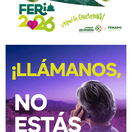
con el propósito de evitar que se cumplan las
obligaciones alimentarias.
Para estas conductas se contempla una sanción de seis
meses a tres años de prisión, además de una sanción
pecuniaria de 60 a 300 días del valor de la Unidad de
Medida y Actualización (UMA).
La iniciativa fue turnada a la Comisión Primera de Justicia
para su análisis y dictamen correspondiente.
También lee:
Cuauhtli Badillo pide a alcaldes denunciar
movimientos ligados al huachicol