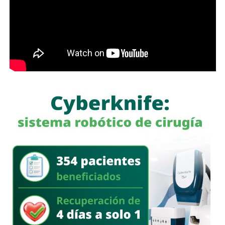
aparentemente pueden ser lícitos, pero que tienen como
finalidad eludir sus responsabilidades. Entre estas
prácticas se encuentran la renuncia voluntaria a empleos
estables, la solicitud de licencias sin goce de sueldo
durante periodos relacionados con procesos familiares y
la transferencia de bienes a familiares o personas de
confianza que actúan como titulares aparentes.
Con esta iniciativa se busca establecer que comete el
delito de incumplimiento de las obligaciones de
asistencia familiar quien se coloque intencionalmente en
estado de insolvencia con el propósito de eludir el
cumplimiento de las obligaciones alimentarias
establecidas por la ley.