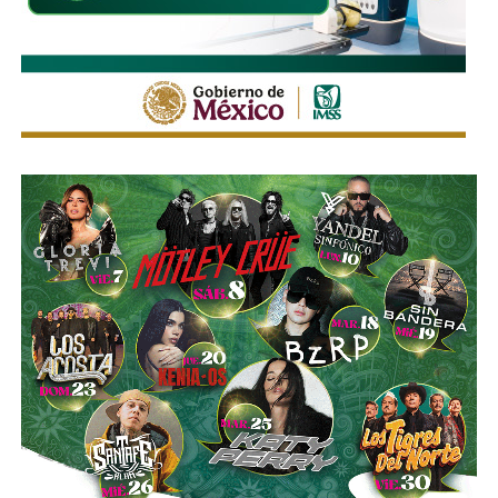
La legislación establecerá que, salvo prueba en contrario,
se presumirá dicha intención cuando el deudor, sin causa
justificada, renuncie a su empleo o solicite licencia sin
goce de sueldo, cuando este constituya su único o
principal medio para obtener ingresos.
Asimismo, se establecen sanciones para quienes, durante
un proceso judicial o existiendo una resolución firme,
enajenen intencionalmente de manera parcial o total sus
bienes con la finalidad de eludir obligaciones alimentarias.
De igual manera, se sancionará a quienes, teniendo
conocimiento de la existencia de una obligación
alimentaria o de un proceso judicial en curso, ayuden al
deudor a ocultar bienes, acepten figurar como titulares
aparentes de estos o realicen actos jurídicos simulados