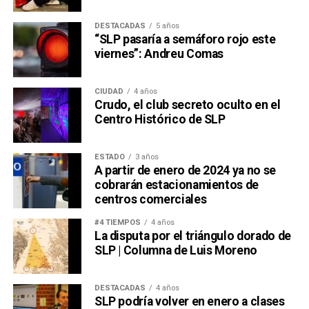
DESTACADAS
5 años
“SLP pasaría a semáforo rojo este
viernes”: Andreu Comas
CIUDAD
4 años
Crudo, el club secreto oculto en el
Centro Histórico de SLP
ESTADO
3 años
A partir de enero de 2024 ya no se
cobrarán estacionamientos de
centros comerciales
#4 TIEMPOS
4 años
La disputa por el triángulo dorado de
SLP | Columna de Luis Moreno
DESTACADAS
4 años
SLP podría volver en enero a clases