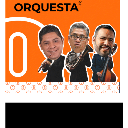
transferir bienes.
Explicó que la propuesta se desarrolla en dos vertientes
principales: e
stablecer de manera objetiva
determinadas conductas evasivas del deudor
alimentario
y penalizar la coparticipación de terceras
personas que, con conocimiento de la obligación
existente, contribuyan a impedir su cumplimiento.
La diputada María Dolores Robles Chairez destacó que la
modificación busca brindar mayores herramientas jurídicas
para proteger el derecho de niñas, niños y demás
personas acreedoras alimentarias, evitando que
maniobras de carácter patrimonial sean utilizadas para
obstaculizar el cumplimiento de las obligaciones
establecidas por la autoridad judicial.
Señaló que existen casos en los que los deudores
alimentarios recurren a actos jurídicos o materiales que