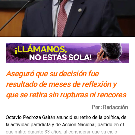
También lee:
Gobierno capitalino logró liberar vías tras
lluvias
ARTÍCULOS RELACIONADOS:
IMCO
INVERSIÓN
SLP
TERCER LUGAR
SIGUIENTE
Habrá medicinas hasta la segunda etapa del
programa “Casa por Casa”
NO TE PIERDAS
Aseguró que su decisión fue
Empresas se quedan en SLP pese a incremento de
resultado de meses de reflexión y
aranceles
que se retira sin rupturas ni rencores
Por: Redacción
Octavio Pedroza Gaitán anunció su retiro de la política, de
la actividad partidista y de Acción Nacional, partido en el
que militó durante 33 años, al considerar que su ciclo