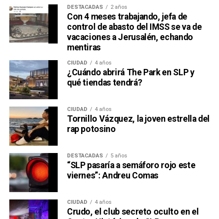
DESTACADAS
2 años
Con 4 meses trabajando, jefa de
control de abasto del IMSS se va de
vacaciones a Jerusalén, echando
mentiras
CIUDAD
4 años
¿Cuándo abrirá The Park en SLP y
qué tiendas tendrá?
CIUDAD
4 años
Tornillo Vázquez, la joven estrella del
rap potosino
DESTACADAS
5 años
“SLP pasaría a semáforo rojo este
viernes”: Andreu Comas
CIUDAD
4 años
Crudo, el club secreto oculto en el