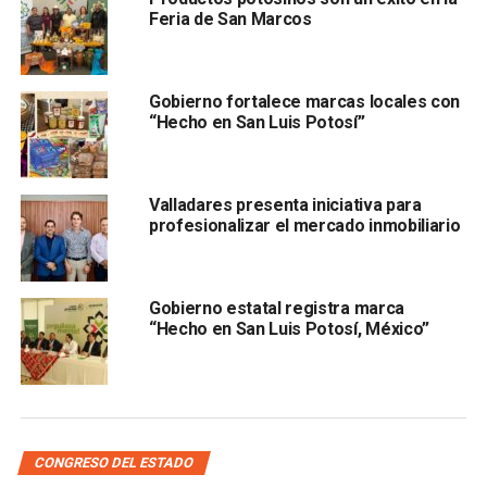
económico y bienestar en la entidad potosina.
Feria de San Marcos
Valladares Eichelmann, por su parte, reconoció que
el
trabajo conjunto permitirá complementar la labor de
Gobierno fortalece marcas locales con
las dos instancias, perfeccionarse y caminar juntas
“Hecho en San Luis Potosí”
para apoyar el emprendedurismo y las ‘micro,
pequeñas y medianas empresas’ (Mipymes)
Valladares presenta iniciativa para
profesionalizar el mercado inmobiliario
Gobierno estatal registra marca
“Hecho en San Luis Potosí, México”
de San Luis Potosí, en aras de un desarrollo económico
benéfico para las familias.
Ambas dependencias del gobierno estatal iniciarán
CONGRESO DEL ESTADO
trabajos conjuntos para generar una agenda de trabajo que