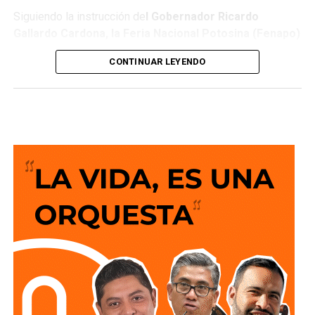
Siguiendo la instrucción de
l Gobernador Ricardo
Gallardo Cardona, la Feria Nacional Potosina (Fenapo)
2026 arrancó con una extraordinaria respuesta al
CONTINUAR LEYENDO
superar los 150 mil visitantes
durante su primera
jornada, en una noche que combinó música,
entretenimiento y diversión para las familias potosinas y
visitantes. Como parte de esta gran apertura,
Gloria Trevi
salió vestida de dorado al escenario de El Foro para
interpretar “Zapatos viejos”, “Papa sin catsup”,
“Soledad” y “No querías lastimarme”,
ante un público
que acompañó cada canción y llenó de energía el
espectáculo.
La cantante regiomontana sorprendió con diferentes
cambios de vestuario, entre ellos un largo vestido rojo con
plumas para interpreta
r “Esa hembra es mala”.
Más
adelante, continuó el recorrido por su trayectoria con
éxitos como
“El recuento de los daños”, “Cinco