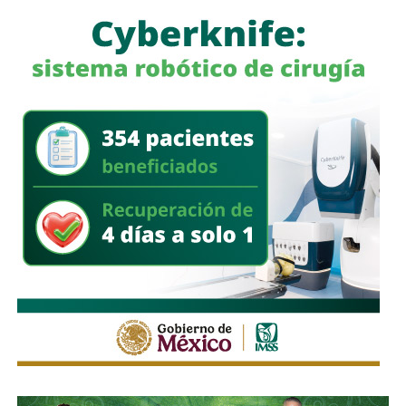
E
ste sábado continuará la fiesta de El Foro con la
legendaria banda estadounidense Mötley Crüe,
una de
las agrupaciones más emblemáticas del hard rock y glam
metal, con más de 45 años de trayectoria y más de 100
millones de discos vendidos en el mundo. Vince Neil,
Nikki Sixx, Tommy Lee y John 5 llegarán a San Luis Potosí
con clásicos como “Kickstart My Heart”, “Girls, Girls, Girls”
y “Home Sweet Home”, para protagonizar otra de las
noches más esperadas de la mejor feria de México.
También lee:
Agencias de viaje de SLP ya reciben
reservas para la Fenapo