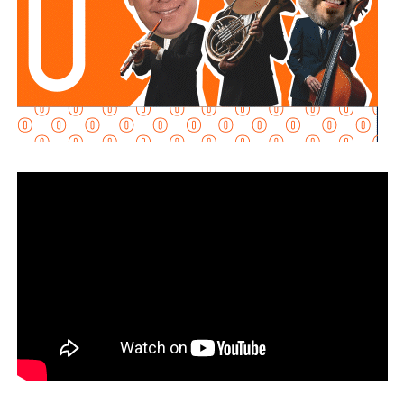
minutos”, “Me río de ti” y “Vestida de azúcar”,
en una
presentación marcada por la nostalgia, el baile y los coros
de sus seguidores, en una jornada que reflejó la gran
expectativa que existe por esta edición de la máxima
fiesta de las y los potosinos.
Con una cartelera de primer nivel y una amplia oferta de
atracciones para todas las edades, la Fenapo 2026
continúa consolidándose como uno de los grandes
encuentros de entretenimiento del país, con experiencias
sin límites para potosinas, potosinos y visitantes. El
cambio que se vive y se siente también se refleja en una
feria que crece, se transforma y ofrece espectáculos de
talla internacional durante cada una de sus jornadas.