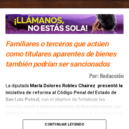
¿SLP debe reducir las jornadas laborales de 48 a 40
horas semanales?
Familiares o terceros que actúen
como titulares aparentes de bienes
también podrían ser sancionados
Por: Redacción
La diputada
María Dolores Robles Chairez presentó la
iniciativa de reforma al Código Penal del Estado de
San Luis Potosí,
con el objetivo de fortalecer las
medidas
contra quienes evadan deliberadamente sus
obligaciones alimentarias y sancionar la participación
de terceras personas
que colaboren para impedir su
CONTINUAR LEYENDO
cumplimiento.