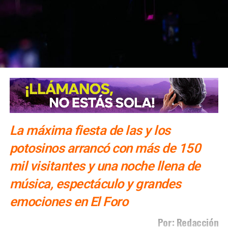
También lee:
Cuauhtli Badillo pide a alcaldes denunciar
basado en el respeto a la ley, priorizando que la justicia
movimientos ligados al huachicol
llegue a todas y todos”.
También lee:
Gloria Trevi abre la fiesta de la Fenapo 2026
La máxima fiesta de las y los
potosinos arrancó con más de 150
mil visitantes y una noche llena de
música, espectáculo y grandes
emociones en El Foro
Por: Redacción