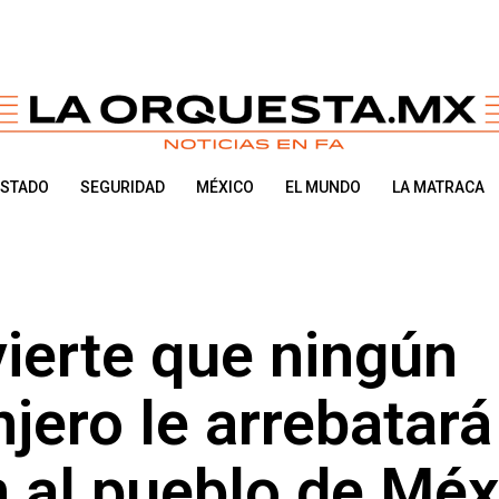
ESTADO
SEGURIDAD
MÉXICO
EL MUNDO
LA MATRACA
ierte que ningún
jero le arrebatará
 al pueblo de Méx