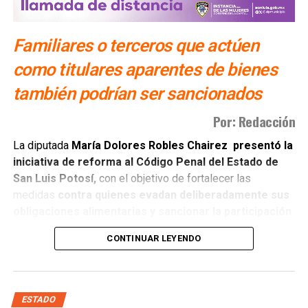
“Además quiero decirles que también se trabaja en el
fortalecimiento de los productos ya existentes como los
Familiares o terceros que actúen
museos Leonora Carrington, el Museo Casa de Rebozo,
como titulares aparentes de bienes
las rutas del mezcal, entre otros”, finalizó el funcionario
estatal.
también podrían ser sancionados
Por: Redacción
La diputada
María Dolores Robles Chairez presentó la
iniciativa de reforma al Código Penal del Estado de
San Luis Potosí,
con el objetivo de fortalecer las
medidas
contra quienes evadan deliberadamente sus
obligaciones alimentarias y sancionar la participación
de terceras personas
que colaboren para impedir su
CONTINUAR LEYENDO
cumplimiento.
La reforma busca cerrar espacios de impunidad mediante
la incorporación de disposiciones que
permitan
ESTADO
identificar y sancionar conductas encaminadas a