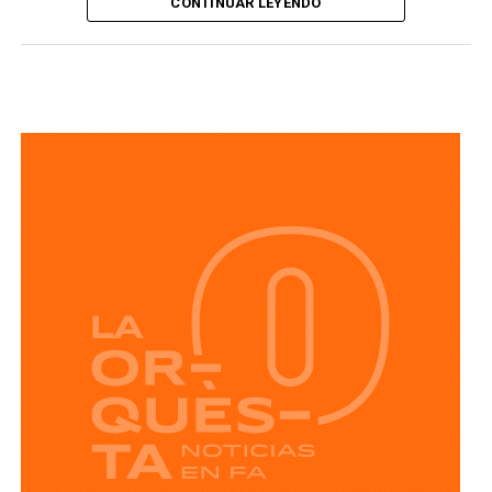
CONTINUAR LEYENDO
superar los 150 mil visitantes
durante su primera
jornada, en una noche que combinó música,
entretenimiento y diversión para las familias potosinas y
visitantes. Como parte de esta gran apertura,
Gloria Trevi
salió vestida de dorado al escenario de El Foro para
interpretar “Zapatos viejos”, “Papa sin catsup”,
“Soledad” y “No querías lastimarme”,
ante un público
que acompañó cada canción y llenó de energía el
espectáculo.
La cantante regiomontana sorprendió con diferentes
cambios de vestuario, entre ellos un largo vestido rojo con
plumas para interpreta
r “Esa hembra es mala”.
Más
adelante, continuó el recorrido por su trayectoria con
éxitos como
“El recuento de los daños”, “Cinco
minutos”, “Me río de ti” y “Vestida de azúcar”,
en una
presentación marcada por la nostalgia, el baile y los coros
de sus seguidores, en una jornada que reflejó la gran
expectativa que existe por esta edición de la máxima