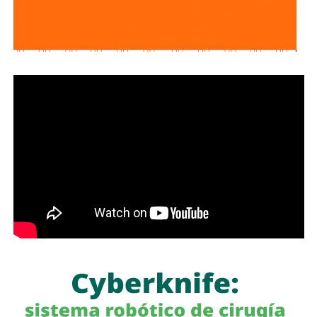
fiesta de las y los potosinos.
Con una cartelera de primer nivel y una amplia oferta de
atracciones para todas las edades, la Fenapo 2026
continúa consolidándose como uno de los grandes
encuentros de entretenimiento del país, con experiencias
sin límites para potosinas, potosinos y visitantes. El
cambio que se vive y se siente también se refleja en una
feria que crece, se transforma y ofrece espectáculos de
talla internacional durante cada una de sus jornadas.
E
ste sábado continuará la fiesta de El Foro con la