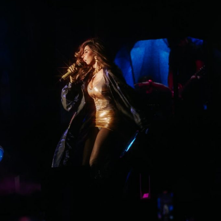
conocimiento de la existencia de una obligación
alimentaria o de un proceso judicial en curso, ayuden al
deudor a ocultar bienes, acepten figurar como titulares
aparentes de estos o realicen actos jurídicos simulados
con el propósito de evitar que se cumplan las
obligaciones alimentarias.
Torres Sánchez, expresó a nombre del Mandatario
Para estas conductas se contempla una sanción de seis
potosino el compromiso de colaboración con el nuevo
meses a tres años de prisión, además de una sanción
Consejo Directivo para trabajar en beneficio de la
pecuniaria de 60 a 300 días del valor de la Unidad de
ciudadanía
“desde el Gobierno del Cambio se impulsan
Medida y Actualización (UMA).
y reconocen las alianzas que fortalecen la justicia y la
legalidad en el Estado,
porque sólo con unidad y trabajo
La iniciativa fue turnada a la Comisión Primera de Justicia
coordinado, vamos a seguir en el camino correcto para la
para su análisis y dictamen correspondiente.
construcción de un San Luis Potosí más fuerte e
incluyente, bajo la premisa de propiciar un ejercicio público
También lee:
Cuauhtli Badillo pide a alcaldes denunciar
basado en el respeto a la ley, priorizando que la justicia
movimientos ligados al huachicol
llegue a todas y todos”.