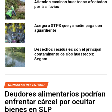
ruta de 19 kilómetros que conecta a Cerro de San Pedro,
Atienden caminos huastecos afectados
por las lluvias
lugar donde se fundó San Luis Potosí, con Armadillo de
los Infante, en donde se puede usar la bicicleta o dar un
buen paseo.
Asegura STPS que ya nadie paga con
aguardiente
Desechos residuales son el principal
contaminante de ríos huastecos:
También destaca la nueva
ruta ciclista en Real de
Segam
Catorce, justo en el Altiplano potosino, en donde se
capacitó a personal para emprender de guías y
mostrar lo mejor del pueblo mágico
, que además
estrenó hace unos meses una tirolesa con inversión
privada.
CONGRESO DEL ESTADO
Deudores alimentarios podrían
enfrentar cárcel por ocultar
bienes en SLP