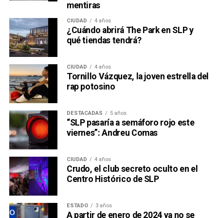
mentiras
CIUDAD
4 años
¿Cuándo abrirá The Park en SLP y
qué tiendas tendrá?
CIUDAD
4 años
Tornillo Vázquez, la joven estrella del
rap potosino
DESTACADAS
5 años
“SLP pasaría a semáforo rojo este
viernes”: Andreu Comas
CIUDAD
4 años
Crudo, el club secreto oculto en el
Centro Histórico de SLP
ESTADO
3 años
A partir de enero de 2024 ya no se