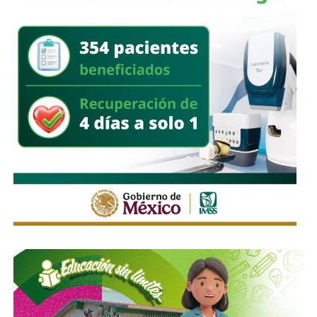
legendaria banda estadounidense Mötley Crüe,
una de
las agrupaciones más emblemáticas del hard rock y glam
metal, con más de 45 años de trayectoria y más de 100
millones de discos vendidos en el mundo. Vince Neil,
Nikki Sixx, Tommy Lee y John 5 llegarán a San Luis Potosí
con clásicos como “Kickstart My Heart”, “Girls, Girls, Girls”
y “Home Sweet Home”, para protagonizar otra de las
noches más esperadas de la mejor feria de México.
También lee:
Agencias de viaje de SLP ya reciben
reservas para la Fenapo