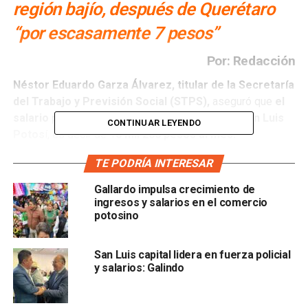
región bajío, después de Querétaro
“por escasamente 7 pesos”
Por: Redacción
Néstor Eduardo Garza Álvarez, titular de la Secretaría
del Trabajo y Previsión Social (STPS),
aseguró que
el
salario promedio diario es de 540 pesos en San Luis
CONTINUAR LEYENDO
Potos
í, es decir de 1
6 mil 200 pesos al mes.
TE PODRÍA INTERESAR
El funcionario añadió que
en la región bajío, San Luis
Potosí es el segundo lugar
en cuanto a mejores
Gallardo impulsa crecimiento de
salarios, solo por
debajo de Querétaro, “pero
ingresos y salarios en el comercio
escasamente por seis o siete pesos”.
potosino
San Luis capital lidera en fuerza policial
y salarios: Galindo