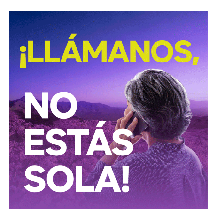
David Martínez es apodado coloquialmente como “
El
Fantasma de Wall Street
”, y ha adquirido un poder
inmenso en Latinoamérica, especialmente en Argentina,
donde ha servido como negociador para la deuda nacional
y en 2017, fue considerado por Forbes como el hombre
más rico de dicho país. El regiomontano tiene un historial
documentado de tomar control de empresas en
dificultades financieras a partir de deuda: lo hizo con la
textilera CYDSA en los años 90, con la vidriera Vitro entre
2009 y 2012, y con las ya mencionadas Empresas ICA
desde 2016.
Algo similar realizó en 2020 con
Grupo Aeroportuario
del Centro Norte
(OMA), el operador de, entre otros, el