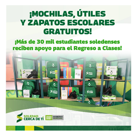
Aeropuerto Ponciano Arriaga de la capital potosina.
Fintech compró primero acciones especiales que
garantizaban el control de la aeroportuaria y luego
concretó una oferta pública con la que en julio de 2021,
alcanzó el 30.1% de participación económica, suficiente
para mantener el control hasta que lo vendieron a la
francesa Vinci Airports en 2022 (El Economista, dic. 2020
y jul. 2021; Folleto Informativo Definitivo, Bolsa Mexicana
de Valores, may. 2021).
Si bien todos estos empresarios se han aliado en otras
ocasiones (
en 2017 ganaron la licitación para construir
el ahora cancelado Aeropuerto de Texcoco
),
cuando
se otorgó la concesión para la administración de El
Realito, ni Slim ni Martínez ni los copresidentes de
Televisa tenían sus actuales injerencias en Aquos
, por
lo que se podría decir que ésta fue heredada, y acabó
dejando el control de la presa en las manos de cuatro de
los hombres más poderosos del país.