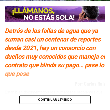
Detrás de las fallas de agua que ya
suman casi un centenar de reportes
desde 2021, hay un consorcio con
dueños muy conocidos que maneja el
contrato que blinda su pago… pase lo
que pase
Por: Carlos Ruíz
Están bien documentados los numerosos problemas que
ha tenido San Luis Potosí con la Presa El Realito, un
CONTINUAR LEYENDO
proyecto diseñado para surtir de agua a alrededor de 46
colonias de la Zona Metropolitana potosina, pero que tan