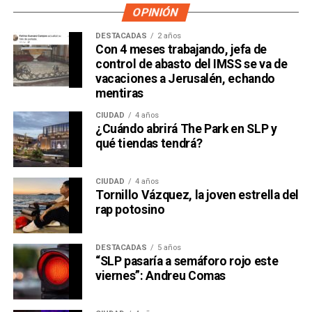
OPINIÓN
DESTACADAS
2 años
Con 4 meses trabajando, jefa de
control de abasto del IMSS se va de
vacaciones a Jerusalén, echando
mentiras
CIUDAD
4 años
¿Cuándo abrirá The Park en SLP y
qué tiendas tendrá?
CIUDAD
4 años
Tornillo Vázquez, la joven estrella del
rap potosino
DESTACADAS
5 años
“SLP pasaría a semáforo rojo este
viernes”: Andreu Comas