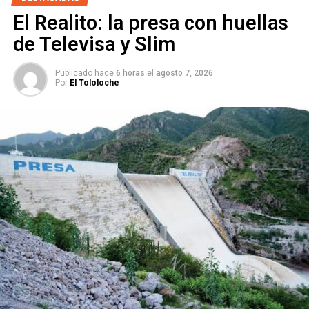
Guajardo considera regresar a consulta de militantes
El Realito: la presa con huellas
para seleccionar a candidatos del PAN
de Televisa y Slim
Publicado hace
6 horas
el
agosto 7, 2026
Por
El Tololoche