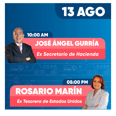
Desde entonces,
al menos tres intentos de rescindir o
modificar el contrato se han hecho sin haber
prosperado
: en agosto de 2018, la Comisión Estatal del
Agua abrió un expediente que no avanzó pese a 350 mil
afectados y una queja de oficio de la Comisión Estatal de
Derechos Humanos; en abril de 2023, el entonces
presidente
Andrés Manuel López Obrador
respondió a
una petición del gobernador Ricardo Gallardo Cardona con
un “a lo mejor se lo cambiamos” que no derivó en ningún
trámite documentado; y desde 2025, la Comisión Nacional
del Agua asegura estar “evaluando” el retiro de la
concesión, hasta el momento, sin resolución.
También lee:
Diputada pide poner un alto a la empresa de
El Realito