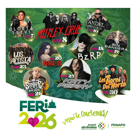
Esa conversión todavía no ocurre: se proyecta para 2027.
Azcárraga ha reducido considerablemente sus acciones
de la compañía, aunque conserva (vía un fideicomiso
familiar y una clase especial de acciones) el control formal
del voto de la empresa, independientemente de cuánto
capital tenga cada quien. En resumidas cuentas, aunque
Emilio Azcárraga tiene el poder de decisión
,
el mismo
financiero que reparte el control de El Realito con los
dos hombres más poderosos de Televisa está, al
mismo tiempo, camino a convertirse en el mayor
dueño accionario de la propia televisora.