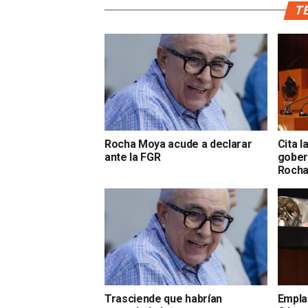
TE
Rocha Moya acude a declarar
Cita 
ante la FGR
gober
Roch
Trasciende que habrían
Emplaz