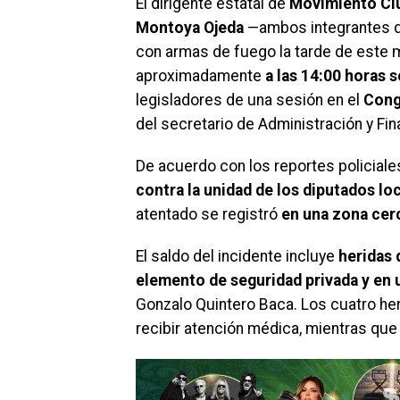
El dirigente estatal de
Movimiento Ciud
Montoya Ojeda
—ambos integrantes de
con armas de fuego la tarde de este m
aproximadamente
a las 14:00 horas 
legisladores de una sesión en el
Cong
del secretario de Administración y Fin
De acuerdo con los reportes policiale
contra la unidad de los diputados lo
atentado se registró
en una zona cerc
​El saldo del incidente incluye
heridas 
elemento de seguridad privada y en u
Gonzalo Quintero Baca. Los cuatro her
recibir atención médica, mientras qu