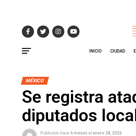
INICIO
CIUDAD
MÉXICO
Se registra at
diputados loca
Publicado hace
6 meses
el
enero 28, 2026