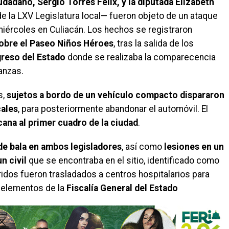
adano, Sergio Torres Félix, y la diputada Elizabeth
 la LXV Legislatura local— fueron objeto de un ataque
iércoles en Culiacán. Los hechos se registraron
sobre el Paseo Niños Héroes
, tras la salida de los
reso del Estado
donde se realizaba la comparecencia
anzas.
s,
sujetos a bordo de un vehículo compacto dispararon
cales
, para posteriormente abandonar el automóvil. El
ana al primer cuadro de la ciudad
.
de bala en ambos legisladores
, así como
lesiones en un
n civil
que se encontraba en el sitio, identificado como
idos fueron trasladados a centros hospitalarios para
e elementos de la
Fiscalía General del Estado