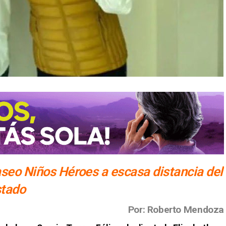
Paseo Niños Héroes a escasa distancia del
stado
​Por: Roberto Mendoza