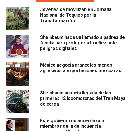
“Acuerdo 156/2026”
, la instrucción fue transmitida a
Jóvenes se movilizan en Jornada
través de la
Comisión Nacional Bancaria y de Valores
Nacional de Tequios por la
(CNBV)
a todas las instituciones del sistema financiero
Transformación
mexicano. El objetivo de la medida es la inmovilización de
activos financieros de los implicados.
Sheinbaum hace un llamado a padres de
familia para proteger a la niñez ante
peligros digitales
México negocia aranceles menos
La restricción
no se limita
al ex-mandatario estatal; los
agresivos a exportaciones mexicanas
reportes indican que la medida
alcanza al senador
Enrique Inzunza Cázarez
, así como a otros
funcionarios y ex-funcionarios
de la administración
Sheinbaum anuncia llegada de las
de Sinaloa.
primeras 12 locomotoras del Tren Maya
de carga
Este gobierno no acuerda con
miembros de la delincuencia