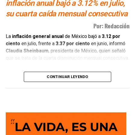
inflación anual bajó a 3.12% en julio,
12 años de la desaparición de los normalistas… Nunca
su cuarta caída mensual consecutiva
me he escondido
“.
Por: Redacción
También lee:
Detienen al ex gobernador Angel Aguirre por
caso Ayotzinapa
La
inflación general anual
de México bajó a
3.12 por
ciento
en julio, frente a
3.37 por ciento
en junio, informó
Claudia Sheinbaum
, presidenta de México, quien señaló
que se trata de la cuarta disminución mensual consecutiva.
Durante la conferencia matutina “Las mañaneras del
CONTINUAR LEYENDO
pueblo”, Sheinbaum atribuyó la baja a los acuerdos
voluntarios del
Paquete Contra la Inflación y la Carestía
(PACIC)
, que mantiene en
910 pesos
el costo de una canasta básica de 24 productos, así como