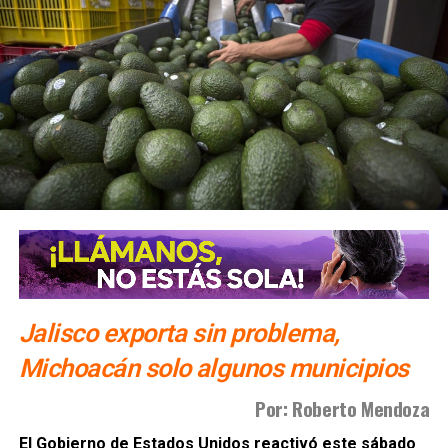
ARTÍCULOS RELACIONADOS:
CLAUDIA SHEINBAUM
MÉXICO
RUBÉN ROCHA MOYA
SINALOA
SIGUIENTE
Detienen en Arizona a ex secretario de seguridad de
Sinaloa
NO TE PIERDAS
Estudiante entró con pistola de aire a la UASLP de
Tamazunchale; amenazó a un docente
Jalisco exporta sin problema,
Michoacán solo algunos municipios
Por: Roberto Mendoza
El Gobierno de Estados Unidos reactivó este sábado