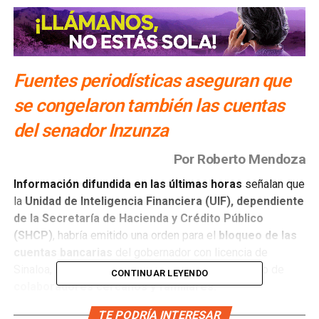
Fuentes periodísticas aseguran que
se congelaron también las cuentas
del senador Inzunza
Por Roberto Mendoza
Información difundida en las últimas horas
señalan que
la
Unidad de Inteligencia Financiera (UIF), dependiente
de la Secretaría de Hacienda y Crédito Público
(SHCP)
, habría emitido una orden para el
bloqueo de las
cuentas bancarias
del gobernador con licencia de
Sinaloa,
Rubén Rocha Moya
, así como de un grupo de
CONTINUAR LEYENDO
colaboradores cercanos y familiares.
TE PODRÍA INTERESAR
De acuerdo con fuentes periodísticas que citan el