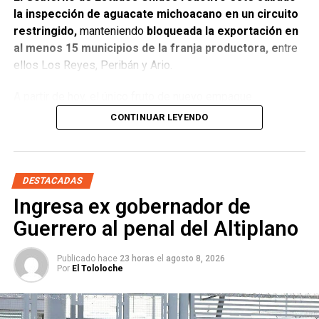
la inspección de aguacate michoacano en un circuito
restringido,
manteniendo
bloqueada la exportación en
al menos 15 municipios de la franja productora, e
ntre
ellos Los Reyes, Peribán y Ario.
A partir de hoy, el único fruto de nuevo empaque
autorizado para revisión por parte de las autoridades
CONTINUAR LEYENDO
estadounidenses es el originario d
e Tancítaro,
Tacámbaro, Uruapan y el corredor geográfico
ubicado entre Morelia y Pátzcuaro.
DESTACADAS
En contraste, el programa de exportación se mantiene
Ingresa ex gobernador de
inactivo para las zonas de
Los Reyes, Peribán, Ario,
Guerrero al penal del Altiplano
Salvador Escalante, Nuevo Parangaricutiro, Acuitzio,
Apatzingán, Cotija, Charapan, Erongarícuaro,
Publicado hace
23 horas
el
agosto 8, 2026
Jiménez, Madero, Parácuaro, Purépero y Quiroga
,
Por
El Tololoche
demarcaciones que se mantendrán sujetas a evaluaciones
de seguridad en el terreno.