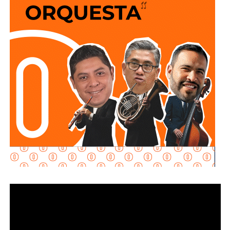
al acuerdo para mantener el precio de la gasolina Magna
en
24 pesos
por litro y el diésel en
27 pesos
por litro.
Mencionó además que el Gobierno de México trabaja en la
reducción del
Impuesto Especial sobre Producción y
Servicios (IEPS)
.
“Son acuerdos voluntarios que nos permiten ordenar el
mercado (…) quien comercializa gasolina, diésel, la
canasta PACIC, el jitomate, acuerda este esquema que nos
permite disminuir los precios. Es un esfuerzo muy
importante”, explicó.
La presidenta reconoció que existen variaciones
estacionales que pueden afectar los precios de frutas y
verduras según la temporada, pero afirmó que, sin el