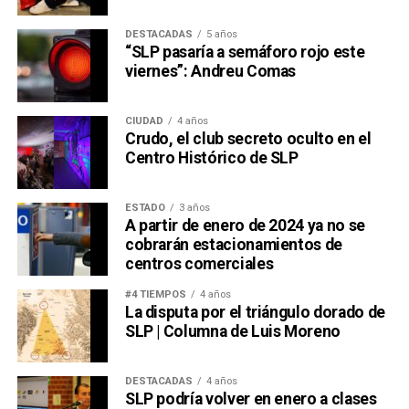
DESTACADAS
5 años
“SLP pasaría a semáforo rojo este
viernes”: Andreu Comas
CIUDAD
4 años
Crudo, el club secreto oculto en el
Centro Histórico de SLP
ESTADO
3 años
A partir de enero de 2024 ya no se
cobrarán estacionamientos de
centros comerciales
#4 TIEMPOS
4 años
La disputa por el triángulo dorado de
SLP | Columna de Luis Moreno
DESTACADAS
4 años
SLP podría volver en enero a clases