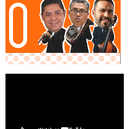
es que no cumplieron con ninguno de estos
requisitos
“, declaró.
Martínez Acosta señaló que
la dependencia mantiene
disposición para que Uber complete el procedimiento
y pueda operar conforme a la ley, por lo que descartó que
exista una postura de persecución hacia la empresa.
“No es un tema de persecución ni de cacería. Al contrario,
buscamos que ellos mismos nos ayuden a que la
empresa cumpla con la legalidad y con todo lo que
establecen las leyes locales”, afirmó.
La secretaria agregó qu
e incluso han sostenido
reuniones con algunos operadores interesados en
prestar el servicio mediante la plataforma,
También lee:
Medio tiempo: Amor en tiempos de
Geopolítica y futbol | Reflexión de J.C. Haro