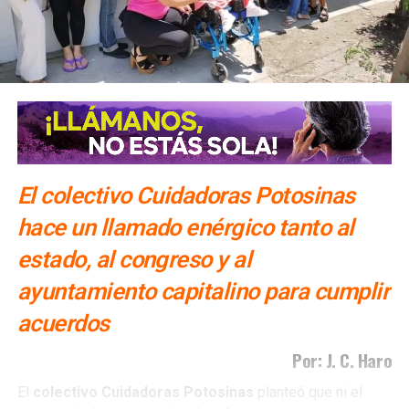
Gobierno, agradeció a los presentes por su confianza,
además aseguró que
el dinero del erario “se está
usando de buena manera”,
con la creación de la Guardia
Civil.
El colectivo Cuidadoras Potosinas
hace un llamado enérgico tanto al
estado, al congreso y al
ayuntamiento capitalino para cumplir
acuerdos
Por: J. C. Haro
El
colectivo Cuidadoras Potosinas
planteó que ni el