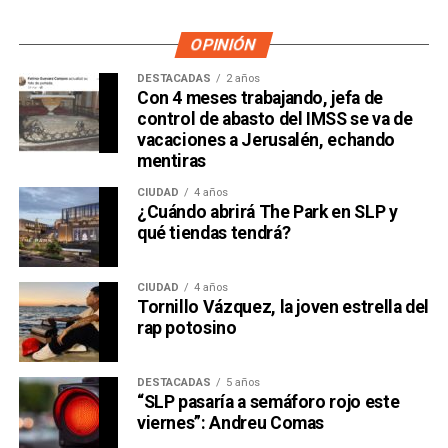
OPINIÓN
DESTACADAS
2 años
Con 4 meses trabajando, jefa de
control de abasto del IMSS se va de
vacaciones a Jerusalén, echando
mentiras
CIUDAD
4 años
¿Cuándo abrirá The Park en SLP y
qué tiendas tendrá?
CIUDAD
4 años
Tornillo Vázquez, la joven estrella del
rap potosino
DESTACADAS
5 años
“SLP pasaría a semáforo rojo este
viernes”: Andreu Comas