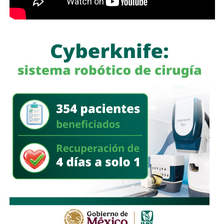
a quienes se les ha explicado el proceso de
regularización.
Asimismo, sostuvo que el incumplimiento de
la empresa
deja a los propios conductores en una situación de
vulnerabilidad,
al no contar con las condiciones legales
previstas por la normativa estatal.
“Es la empresa la que no cumple con lo que las leyes
locales establecen y eso deja a los operadores en estado
de indefensión”, señaló.
Respecto a la llegada de nuevas plataformas digitales al
estado
, Martínez Acosta consideró que la
competencia representa una oportunidad para