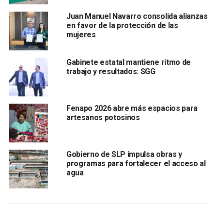
para combatir la delincuencia
”.
Juan Manuel Navarro consolida alianzas
en favor de la protección de las
mujeres
Gabinete estatal mantiene ritmo de
trabajo y resultados: SGG
Fenapo 2026 abre más espacios para
artesanos potosinos
Gobierno de SLP impulsa obras y
programas para fortalecer el acceso al
agua
El gobernador del estado comentó que para salvaguardar
la integridad de los potosino
s se tomó la decisión de
reestructurar las policías estatales, pues eran viejas
y no tenían la capacitación correcta
. Agregó que era