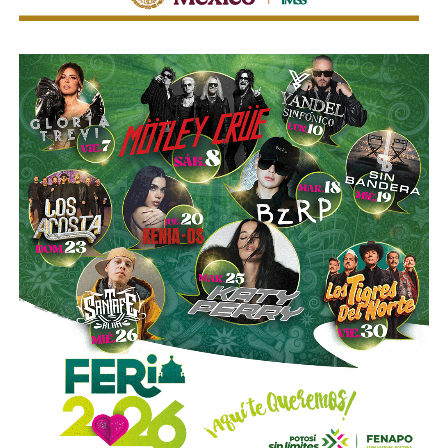
mejorar la calidad del servicio de transporte.
“Hoy el gremio del taxismo entiende que la competencia
es buena. Ellos estarán tratando de mejorar y brindar un
mejor servicio, mientras que la ciudadanía podrá elegir la
opción que considere más conveniente”, comentó.
La titular de la SCT reiteró que, mientras Uber no complete
el procedimiento administrativo y cumpla con las
obligaciones previstas en la ley, la plataforma no podrá
prestar el servicio de transporte en San Luis Potosí.
También lee:
Ya es oficial: MiTaxi será la plataforma oficial
de transporte de la Fenapo 2026