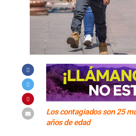
Los contagiados son 25 muj
años de edad