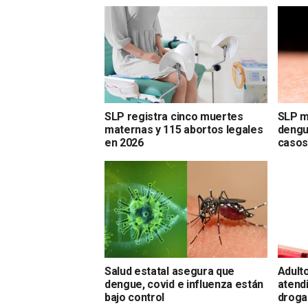
SLP registra cinco muertes
SLP m
maternas y 115 abortos legales
dengu
en 2026
caso
Salud estatal asegura que
Adulto
dengue, covid e influenza están
atend
bajo control
droga